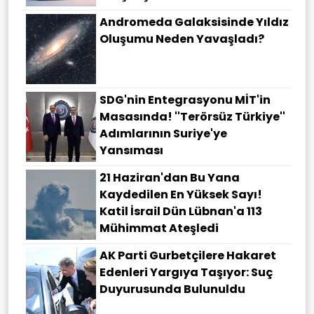
Andromeda Galaksisinde Yıldız
Oluşumu Neden Yavaşladı?
SDG'nin Entegrasyonu MİT'in
Masasında! ''Terörsüz Türkiye''
Adımlarının Suriye'ye
Yansıması
21 Haziran'dan Bu Yana
Kaydedilen En Yüksek Sayı!
Katil İsrail Dün Lübnan'a 113
Mühimmat Ateşledi
AK Parti Gurbetçilere Hakaret
Edenleri Yargıya Taşıyor: Suç
Duyurusunda Bulunuldu