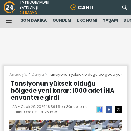
TV PROGRAMLARI
CANLI
YAYIN AKIŞI
24 RADYO
SON DAKİKA
GÜNDEM
EKONOMİ
YAŞAM
DÜ
Anasayfa
Dunya
Tansiyonun yüksek olduğu bölgede yeni kara
Tansiyonun yüksek olduğu
bölgede yeni karar: 1000 adet İHA
envantere girdi
AA -
Ocak 29, 2026 18:39
| Son Güncelleme
Tarihi:
Ocak 29, 2026 18:39