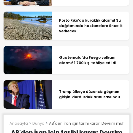
Porto Riko'da kuraklık alarmı! Su
dağıtımında hastanelere öncelik
verilecek
Guatemala'da Fuego volkanı
alarmı! 1.700 kişi tahliye edildi
Trump ülkeye düzensiz göçmen
girişini durdurduklarını savundu
Anasayfa
Dünya
AB'den İran için tarihi karar: Devrim muhafızla
AB'den İran için tarihi karar: Devrim