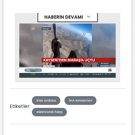
HABERİN DEVAMI
Stream
Mute
Type
İran ordusu
İHA envanteri
Etiketler:
elektronik harp