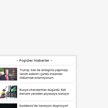
- Popüler Haberler -
Trump: İran ile anlaşma yapmayı
tercih ederim çünkü insanları
öldürmek istemiyorum
Rusya standartları düşürdü: Kirli
benzini yeniden piyasaya sürüyor
Kızıldeniz'de tansiyon düşmüyor!