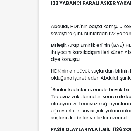
122 YABANCI PARALI ASKER YAKA
Abdulal, HDK'nin başta komşu ülkel
savaştırdığını, bunlardan 122 yabanc
Birleşik Arap Emirlikleri'nin (BAE) HD
ihtiyacını karşıladığını ileri süren
diye konuştu.
HDK'nin en büyük suçlardan birini
olduğuna işaret eden Abdulal, şunla
"Bunlar kadınlar üzerinde büyük bir et
Tecavüz vakalarından sonra aile kur
olmayan ve tecavüze uğrayanların s
uğrayanların sayısı çok, yakını onla
suçların kadınlar ve kızlar üzerind
FAŞİR OLAYLARIYLA İLGİLİ 1136 