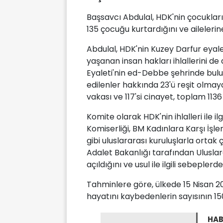
Başsavcı Abdulal, HDK'nin çocukları 
135 çocuğu kurtardığını ve ailelerine 
Abdulal, HDK'nin Kuzey Darfur eyale
yaşanan insan hakları ihlallerini de 
Eyaleti'nin ed-Debbe şehrinde bul
edilenler hakkında 23'ü reşit olmay
vakası ve 117'si cinayet, toplam 1136
Komite olarak HDK'nin ihlalleri ile il
Komiserliği, BM Kadınlara Karşı İşle
gibi uluslararası kuruluşlarla ortak
Adalet Bakanlığı tarafından Uluslar
açıldığını ve usul ile ilgili sebepler
Tahminlere göre, ülkede 15 Nisan 
hayatını kaybedenlerin sayısının 150
HAB