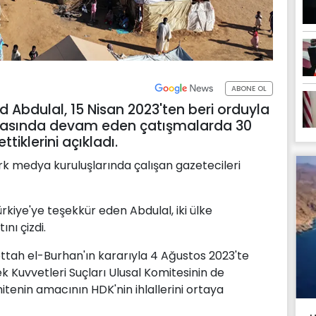
ABONE OL
 Abdulal, 15 Nisan 2023'ten beri orduyla
 arasında devam eden çatışmalarda 30
ttiklerini açıkladı.
rk medya kuruluşlarında çalışan gazetecileri
rkiye'ye teşekkür eden Abdulal, iki ülke
nı çizdi.
tah el-Burhan'ın kararıyla 4 Ağustos 2023'te
ek Kuvvetleri Suçları Ulusal Komitesinin de
tenin amacının HDK'nin ihlallerini ortaya