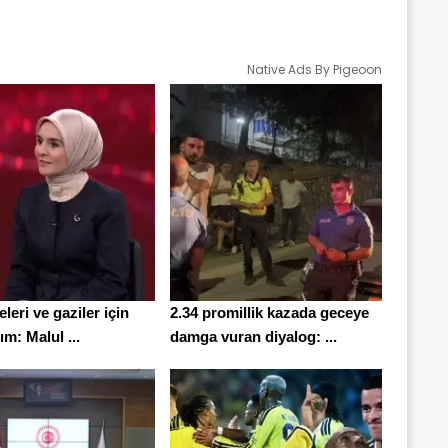
Native Ads By Pigeoon
eleri ve gaziler için
2.34 promillik kazada geceye
ım: Malul ...
damga vuran diyalog: ...