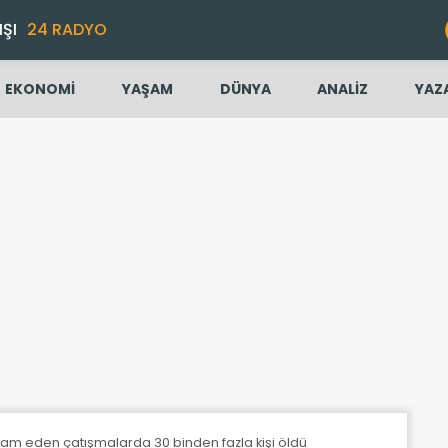
IŞI
24 RADYO
EKONOMİ
YAŞAM
DÜNYA
ANALİZ
YAZ
am eden çatışmalarda 30 binden fazla kişi öldü