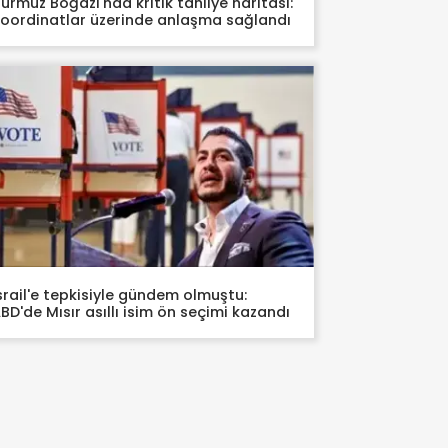
ürmüz Boğazı'nda kritik tahliye haritası:
oordinatlar üzerinde anlaşma sağlandı
srail'e tepkisiyle gündem olmuştu:
BD'de Mısır asıllı isim ön seçimi kazandı