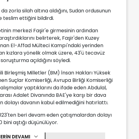
da zorla silah altına aldığını, Sudan ordusunun
teslim ettiğini bildirdi.
tinin merkezi Faşir'e girmesinin ardından
araştırdıklarını belirterek, Faşir'den Kuzey
unan El-Affad Mülteci Kampı'ndaki yerinden
an kızlara yönelik olmak üzere, 43'ü tecavüz
 soruşturma açıldığını söyledi.
gili Birleşmiş Milletler (BM) İnsan Hakları Yüksek
nen Suçlar Komiserliği, Avrupa Birliği Komiserliği
 çalışmalar yaptıklarını da ifade eden Abdulal,
arası Adalet Divanında BAE'ye karşı bir dava
den dolayı davanın kabul edilmediğini hatırlattı.
2023'ten beri devam eden çatışmalardan dolayı
 bini aştığı düşünülüyor.
ERİN DEVAMI