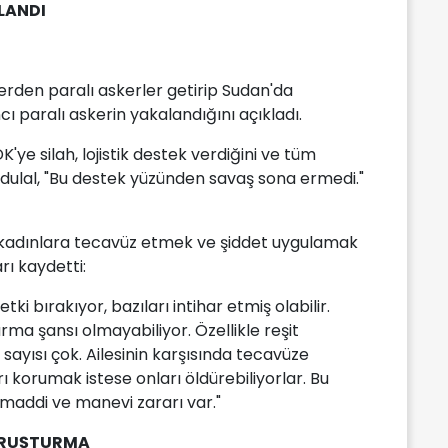
LANDI
erden paralı askerler getirip Sudan'da
ı paralı askerin yakalandığını açıkladı.
K'ye silah, lojistik destek verdiğini ve tüm
 Abdulal, "Bu destek yüzünden savaş sona ermedi."
n kadınlara tecavüz etmek ve şiddet uygulamak
rı kaydetti:
ki bırakıyor, bazıları intihar etmiş olabilir.
ma şansı olmayabiliyor. Özellikle reşit
ayısı çok. Ailesinin karşısında tecavüze
rı korumak istese onları öldürebiliyorlar. Bu
e maddi ve manevi zararı var."
SORUŞTURMA