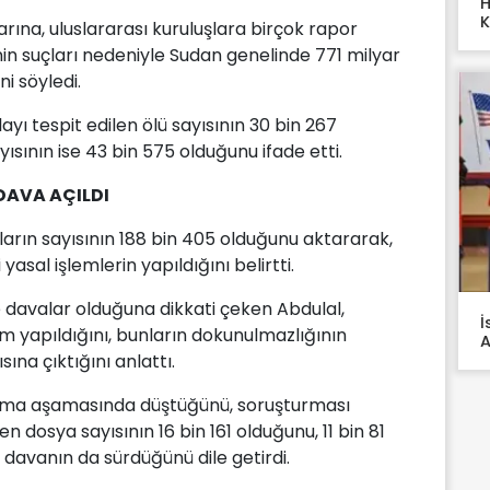
H
K
rına, uluslararası kuruluşlara birçok rapor
in suçları nedeniyle Sudan genelinde 771 milyar
i söyledi.
ı tespit edilen ölü sayısının 30 bin 267
yısının ise 43 bin 575 olduğunu ifade etti.
DAVA AÇILDI
arın sayısının 188 bin 405 olduğunu aktararak,
asal işlemlerin yapıldığını belirtti.
e davalar olduğuna dikkati çeken Abdulal,
İ
m yapıldığını, bunların dokunulmazlığının
A
sına çıktığını anlattı.
urma aşamasında düştüğünü, soruşturması
osya sayısının 16 bin 161 olduğunu, 11 bin 81
 davanın da sürdüğünü dile getirdi.