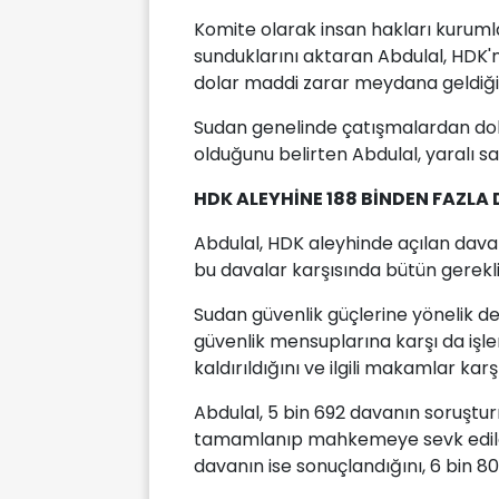
Komite olarak insan hakları kurumla
sunduklarını aktaran Abdulal, HDK'n
dolar maddi zarar meydana geldiğin
Sudan genelinde çatışmalardan dolay
olduğunu belirten Abdulal, yaralı sa
HDK ALEYHİNE 188 BİNDEN FAZLA 
Abdulal, HDK aleyhinde açılan daval
bu davalar karşısında bütün gerekli y
Sudan güvenlik güçlerine yönelik d
güvenlik mensuplarına karşı da işle
kaldırıldığını ve ilgili makamlar karşı
Abdulal, 5 bin 692 davanın soruşt
tamamlanıp mahkemeye sevk edilen d
davanın ise sonuçlandığını, 6 bin 80