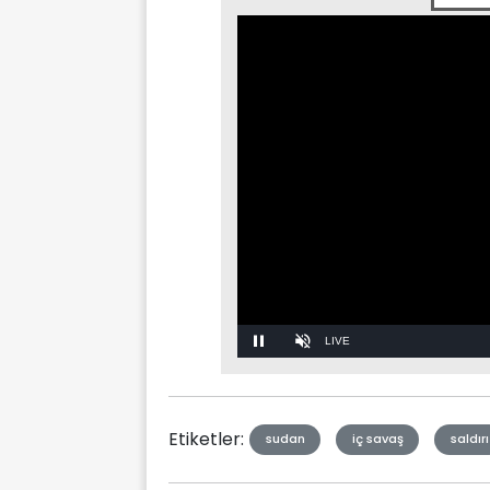
Stream
Unmute
Type
Etiketler:
sudan
iç savaş
saldırı