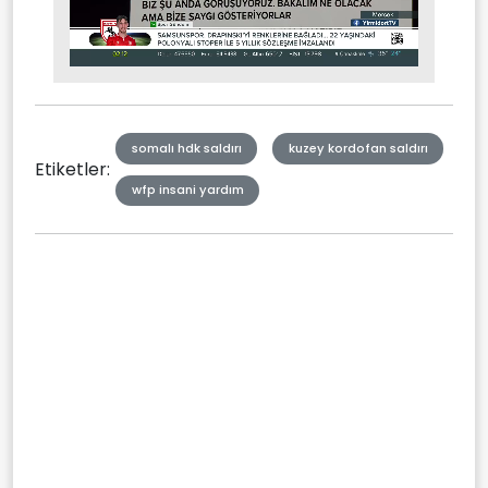
Stream
Mute
Type
somalı hdk saldırı
kuzey kordofan saldırı
Etiketler:
wfp insani yardım