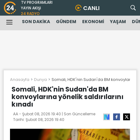
TV PROGRAMLARI
CANLI
YAYIN AKIŞI
24 RADYO
SON DAKİKA
GÜNDEM
EKONOMİ
YAŞAM
DÜ
Anasayfa
Dunya
Somali, HDK'nin Sudan'da BM konvoylarına yön
Somali, HDK'nin Sudan'da BM
konvoylarına yönelik saldırılarını
kınadı
AA -
Şubat 08, 2026 19:40
| Son Güncelleme
Tarihi:
Şubat 08, 2026 19:40