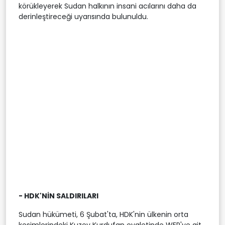
körükleyerek Sudan halkının insani acılarını daha da
derinleştireceği uyarısında bulunuldu.
- HDK'NİN SALDIRILARI
Sudan hükümeti, 6 Şubat'ta, HDK'nin ülkenin orta
kesimlerindeki Kuzey Kurdufan eyaletinde WFP'ye ait