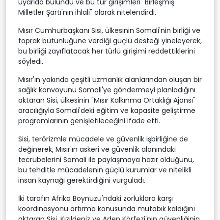
uyarıda bulundu ve bu tür girişimleri "Birleşmiş
Milletler Şartı'nın ihlali" olarak nitelendirdi.
Mısır Cumhurbaşkanı Sisi, ülkesinin Somali'nin birliği ve
toprak bütünlüğüne verdiği güçlü desteği yineleyerek,
bu birliği zayıflatacak her türlü girişimi reddettiklerini
söyledi.
Mısır'ın yakında çeşitli uzmanlık alanlarından oluşan bir
sağlık konvoyunu Somali'ye göndermeyi planladığını
aktaran Sisi, ülkesinin "Mısır Kalkınma Ortaklığı Ajansı"
aracılığıyla Somali'deki eğitim ve kapasite geliştirme
programlarının genişletileceğini ifade etti.
Sisi, terörizmle mücadele ve güvenlik işbirliğine de
değinerek, Mısır'ın askeri ve güvenlik alanındaki
tecrübelerini Somali ile paylaşmaya hazır olduğunu,
bu tehditle mücadelenin güçlü kurumlar ve nitelikli
insan kaynağı gerektirdiğini vurguladı.
İki tarafın Afrika Boynuzu'ndaki zorluklara karşı
koordinasyonu artırma konusunda mutabık kaldığını
aktaran Sisi, Kızıldeniz ve Aden Körfezi'nin güvenliğinin