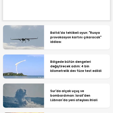
Baltık'da tehlikeli oyun: "Rusya
provokasyon kartını çıkaracak"
iddiası
Bölgede bütün dengeleri
değiştirecek adım: 4 bin
kilometrelik dev füze test edildi
Sur'da alçak uçuş ve
bombardıman: İsrail'den
Lübnan'da yeni ateşkes ihlali