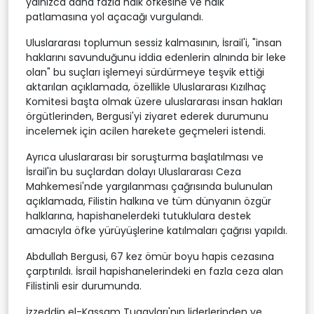
yalnızca daha fazla halk öfkesine ve halk
patlamasına yol açacağı vurgulandı.
Uluslararası toplumun sessiz kalmasının, İsrail'i, "insan
haklarını savunduğunu iddia edenlerin alnında bir leke
olan" bu suçları işlemeyi sürdürmeye teşvik ettiği
aktarılan açıklamada, özellikle Uluslararası Kızılhaç
Komitesi başta olmak üzere uluslararası insan hakları
örgütlerinden, Bergusi'yi ziyaret ederek durumunu
incelemek için acilen harekete geçmeleri istendi.
Ayrıca uluslararası bir soruşturma başlatılması ve
İsrail'in bu suçlardan dolayı Uluslararası Ceza
Mahkemesi'nde yargılanması çağrısında bulunulan
açıklamada, Filistin halkına ve tüm dünyanın özgür
halklarına, hapishanelerdeki tutuklulara destek
amacıyla öfke yürüyüşlerine katılmaları çağrısı yapıldı.
Abdullah Bergusi, 67 kez ömür boyu hapis cezasına
çarptırıldı. İsrail hapishanelerindeki en fazla ceza alan
Filistinli esir durumunda.
İzzeddin el-Kassam Tugayları'nın liderlerinden ve