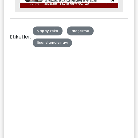
Stream
Mute
Type
yapay zeka
araştırma
Etiketler:
lisanslama sınavı