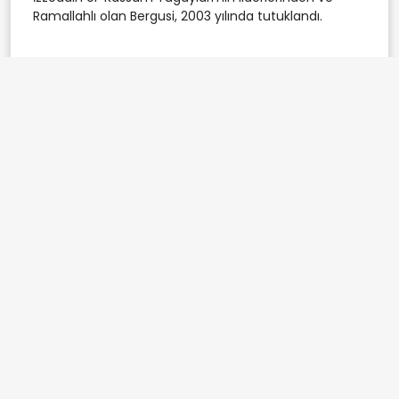
Ramallahlı olan Bergusi, 2003 yılında tutuklandı.
İzzeddin el-Kassam Tugayları
Etiketler:
Abdullah el-Bergusi
Gilboa Hapishanesi