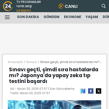
TV PROGRAMLARI
CANLI
YAYIN AKIŞI
24 RADYO
SON DAKİKA
GÜNDEM
EKONOMİ
YAŞAM
DÜ
Anasayfa
Dunya
Sınavı geçti, şimdi sıra hastalarda mı? Japo
Sınavı geçti, şimdi sıra hastalarda
mı? Japonya'da yapay zeka tıp
testini başardı
AA -
Nisan 30, 2025 07:57
| Son Güncelleme
Tarihi:
Nisan 30, 2025 07:57