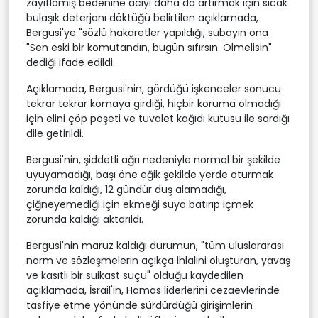
zayıflamış bedenine acıyı daha da artırmak için sıcak
bulaşık deterjanı döktüğü belirtilen açıklamada,
Bergusi'ye "sözlü hakaretler yapıldığı, subayın ona
"Sen eski bir komutandın, bugün sıfırsın. Ölmelisin"
dediği ifade edildi.
Açıklamada, Bergusi'nin, gördüğü işkenceler sonucu
tekrar tekrar komaya girdiği, hiçbir koruma olmadığı
için elini çöp poşeti ve tuvalet kağıdı kutusu ile sardığı
dile getirildi.
Bergusi'nin, şiddetli ağrı nedeniyle normal bir şekilde
uyuyamadığı, başı öne eğik şekilde yerde oturmak
zorunda kaldığı, 12 gündür duş alamadığı,
çiğneyemediği için ekmeği suya batırıp içmek
zorunda kaldığı aktarıldı.
Bergusi'nin maruz kaldığı durumun, "tüm uluslararası
norm ve sözleşmelerin açıkça ihlalini oluşturan, yavaş
ve kasıtlı bir suikast suçu" olduğu kaydedilen
açıklamada, İsrail'in, Hamas liderlerini cezaevlerinde
tasfiye etme yönünde sürdürdüğü girişimlerin