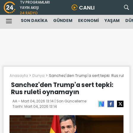
TV PROGRAMLARI
CANLI
YAYIN AKIŞI
24 RADYO
SON DAKİKA
GÜNDEM
EKONOMİ
YAŞAM
DÜ
Anasayfa
Dunya
Sanchez'den Trump'a sert tepki: Rus ruleti
Sanchez'den Trump'a sert tepki:
Rus ruleti oynamayın
AA -
Mart 04, 2026 13:14
| Son Güncelleme
Tarihi:
Mart 04, 2026 13:14