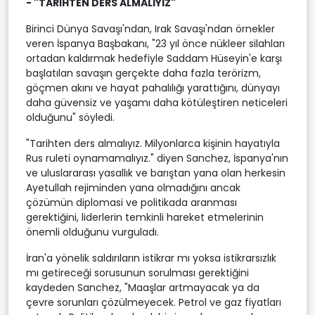
- "TARİHTEN DERS ALMALIYIZ"
Birinci Dünya Savaşı'ndan, Irak Savaşı'ndan örnekler
veren İspanya Başbakanı, "23 yıl önce nükleer silahları
ortadan kaldırmak hedefiyle Saddam Hüseyin'e karşı
başlatılan savaşın gerçekte daha fazla terörizm,
göçmen akını ve hayat pahalılığı yarattığını, dünyayı
daha güvensiz ve yaşamı daha kötüleştiren neticeleri
olduğunu" söyledi.
"Tarihten ders almalıyız. Milyonlarca kişinin hayatıyla
Rus ruleti oynamamalıyız." diyen Sanchez, İspanya'nın
ve uluslararası yasallık ve barıştan yana olan herkesin
Ayetullah rejiminden yana olmadığını ancak
çözümün diplomasi ve politikada aranması
gerektiğini, liderlerin temkinli hareket etmelerinin
önemli olduğunu vurguladı.
İran'a yönelik saldırıların istikrar mı yoksa istikrarsızlık
mı getireceği sorusunun sorulması gerektiğini
kaydeden Sanchez, "Maaşlar artmayacak ya da
çevre sorunları çözülmeyecek. Petrol ve gaz fiyatları