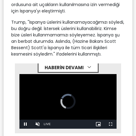
ordusuna ait uçakların kullanılmasına izin vermediği
için İspanya'yı eleştirmişti.
Trump, "İspanya üslerini kullanamayacağımızı söyledi,
bu doğru değil. İstersek üslerini kullanabiliriz. Kimse
bize üsleri kullanmamamızı söyleyemez. İspanya şu
an berbat durumda. Aslında, (Hazine Bakanı Scott
Bessent) Scott'a İspanya ile tüm ticari ilişkileri
kesmesini söyledim." ifadelerini kullanmıştı.
HABERİN DEVAMI
Stream
LIVE
Pause
Unmute
Picture-
Fullscreen
in-
Picture
Type