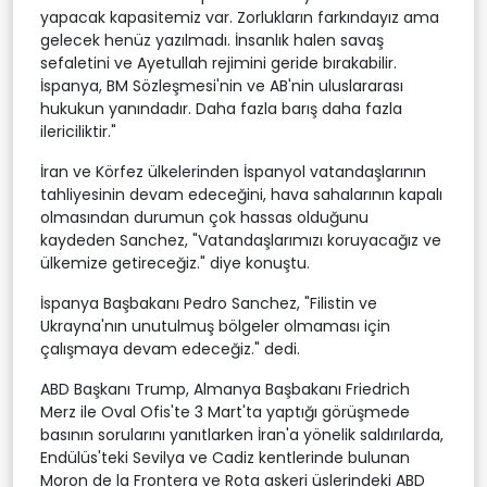
yapacak kapasitemiz var. Zorlukların farkındayız ama
gelecek henüz yazılmadı. İnsanlık halen savaş
sefaletini ve Ayetullah rejimini geride bırakabilir.
İspanya, BM Sözleşmesi'nin ve AB'nin uluslararası
hukukun yanındadır. Daha fazla barış daha fazla
ilericiliktir."
İran ve Körfez ülkelerinden İspanyol vatandaşlarının
tahliyesinin devam edeceğini, hava sahalarının kapalı
olmasından durumun çok hassas olduğunu
kaydeden Sanchez, "Vatandaşlarımızı koruyacağız ve
ülkemize getireceğiz." diye konuştu.
İspanya Başbakanı Pedro Sanchez, "Filistin ve
Ukrayna'nın unutulmuş bölgeler olmaması için
çalışmaya devam edeceğiz." dedi.
ABD Başkanı Trump, Almanya Başbakanı Friedrich
Merz ile Oval Ofis'te 3 Mart'ta yaptığı görüşmede
basının sorularını yanıtlarken İran'a yönelik saldırılarda,
Endülüs'teki Sevilya ve Cadiz kentlerinde bulunan
Moron de la Frontera ve Rota askeri üslerindeki ABD