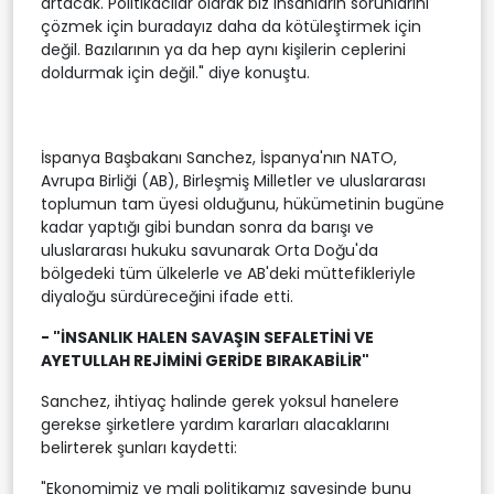
artacak. Politikacılar olarak biz insanların sorunlarını
çözmek için buradayız daha da kötüleştirmek için
değil. Bazılarının ya da hep aynı kişilerin ceplerini
doldurmak için değil." diye konuştu.
İspanya Başbakanı Sanchez, İspanya'nın NATO,
Avrupa Birliği (AB), Birleşmiş Milletler ve uluslararası
toplumun tam üyesi olduğunu, hükümetinin bugüne
kadar yaptığı gibi bundan sonra da barışı ve
uluslararası hukuku savunarak Orta Doğu'da
bölgedeki tüm ülkelerle ve AB'deki müttefikleriyle
diyaloğu sürdüreceğini ifade etti.
- "İNSANLIK HALEN SAVAŞIN SEFALETİNİ VE
AYETULLAH REJİMİNİ GERİDE BIRAKABİLİR"
Sanchez, ihtiyaç halinde gerek yoksul hanelere
gerekse şirketlere yardım kararları alacaklarını
belirterek şunları kaydetti:
"Ekonomimiz ve mali politikamız sayesinde bunu