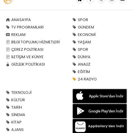
ANASAYFA
SPOR
TV PROGRAMLARI
GÜNDEM
REKLAM
EKONOMİ
BİLGİ TOPLUMU HİZMETLERİ
YAŞAM
ÇEREZ POLİTİKASI
SPOR
İLETİŞİM VE KÜNYE
DÜNYA
GİZLİLİK POLİTİKASI
ANALİZ
EĞİTİM
24 RADYO
TEKNOLOJİ
KÜLTÜR
TARİH
SİNEMA
KİTAP
AJANS