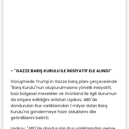
- "GAZZE BARIŞ KURULU İLE İNİSİYATİF ELE ALINDI"
Görüşmede Trump'ın Gazze barış planı çerçevesinde
"Barış Kurulu"nun oluşturulmasına yönelik inisiyatifi,
bazı bölgesel meseleler ve Grönland ile ilgili durumun
da istişare edildiğini anlatan Uşakov, ABD'de
dondurulan Rus varlıklarından 1 milyar doları Barış
Kurulu'na göndermeye hazır olduklarını dile
getirdiklerini belirtti.
Uşakov, "ABD'de dondurulan Rus varlıklarından geriye