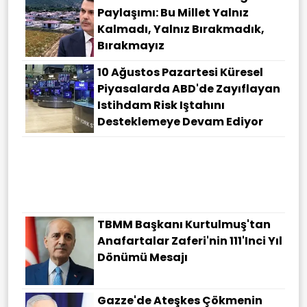
Bakan Kurum'dan Sındırgı
Paylaşımı: Bu Millet Yalnız
Kalmadı, Yalnız Bırakmadık,
Bırakmayız
10 Ağustos Pazartesi Küresel
Piyasalarda ABD'de Zayıflayan
Istihdam Risk Iştahını
Desteklemeye Devam Ediyor
Yeni Eğitim-Öğretim Yılı Öncesi
Kırtasiye Ürünlerine Yönelik
Denetimler Başladı
TBMM Başkanı Kurtulmuş'tan
Anafartalar Zaferi'nin 111'inci Yıl
Dönümü Mesajı