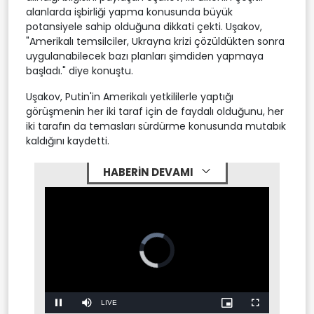
alanlarda işbirliği yapma konusunda büyük
potansiyele sahip olduğuna dikkati çekti. Uşakov,
"Amerikalı temsilciler, Ukrayna krizi çözüldükten sonra
uygulanabilecek bazı planları şimdiden yapmaya
başladı." diye konuştu.
Uşakov, Putin'in Amerikalı yetkililerle yaptığı
görüşmenin her iki taraf için de faydalı olduğunu, her
iki tarafın da temasları sürdürme konusunda mutabık
kaldığını kaydetti.
HABERİN DEVAMI
Video
Player
is
loading.
Stream
LIVE
Pause
Mute
Picture-
Fullscreen
in-