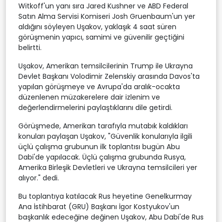
Witkoff'un yanı sıra Jared Kushner ve ABD Federal
Satın Alma Servisi Komiseri Josh Gruenbaum'un yer
aldığını söyleyen Uşakov, yaklaşık 4 saat süren
görüşmenin yapıcı, samimi ve güvenilir geçtiğini
belirtti.
Uşakov, Amerikan temsilcilerinin Trump ile Ukrayna
Devlet Başkanı Volodimir Zelenskiy arasında Davos'ta
yapılan görüşmeye ve Avrupa'da aralık-ocakta
düzenlenen müzakerelere dair izlenim ve
değerlendirmelerini paylaştıklarını dile getirdi.
Görüşmede, Amerikan tarafıyla mutabık kaldıkları
konuları paylaşan Uşakov, "Güvenlik konularıyla ilgili
üçlü çalışma grubunun ilk toplantısı bugün Abu
Dabi'de yapılacak. Üçlü çalışma grubunda Rusya,
Amerika Birleşik Devletleri ve Ukrayna temsilcileri yer
alıyor." dedi.
Bu toplantıya katılacak Rus heyetine Genelkurmay
Ana İstihbarat (GRU) Başkanı İgor Kostyukov'un
başkanlık edeceğine değinen Uşakov, Abu Dabi'de Rus