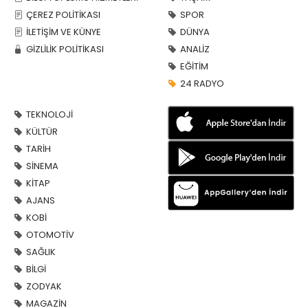
BİLGİ TOPLUMU HİZMETLERİ
YAŞAM
ÇEREZ POLİTİKASI
SPOR
İLETİŞİM VE KÜNYE
DÜNYA
GİZLİLİK POLİTİKASI
ANALİZ
EĞİTİM
24 RADYO
TEKNOLOJİ
KÜLTÜR
TARİH
SİNEMA
KİTAP
AJANS
KOBİ
OTOMOTİV
SAĞLIK
BİLGİ
ZODYAK