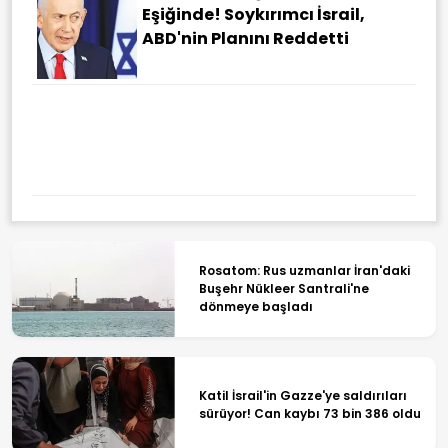
Gazze'de Ateşkes Çökmenin
Eşiğinde! Soykırımcı İsrail,
ABD'nin Planını Reddetti
Borsa 10 Ağustos Pazartesi
Haftasına Yükselişle Başladı
Rosatom: Rus uzmanlar İran'daki
Buşehr Nükleer Santrali'ne
dönmeye başladı
Katil İsrail'in Gazze'ye saldırıları
sürüyor! Can kaybı 73 bin 386 oldu