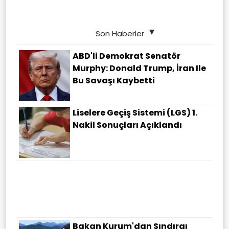
Son Haberler
ABD'li Demokrat Senatör
Murphy: Donald Trump, İran Ile
Bu Savaşı Kaybetti
Liselere Geçiş Sistemi (LGS) 1.
Nakil Sonuçları Açıklandı
Emlak Katılım 2026 Ilk Yarı
Finansal Sonuçlarını Açıkladı!
“İstikrarlı Büyüme” Ülke
Ekonomisine 362 Milyar TL
Kaynak