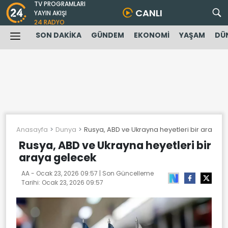
TV PROGRAMLARI
CANLI
YAYIN AKIŞI
24 RADYO
SON DAKİKA
GÜNDEM
EKONOMİ
YAŞAM
DÜ
Anasayfa
Dunya
Rusya, ABD ve Ukrayna heyetleri bir araya 
Rusya, ABD ve Ukrayna heyetleri bir
araya gelecek
AA -
Ocak 23, 2026 09:57
| Son Güncelleme
Tarihi:
Ocak 23, 2026 09:57