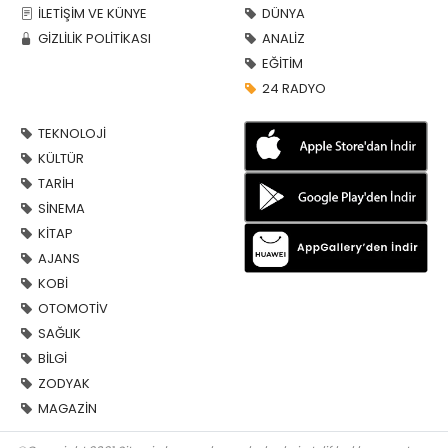
İLETİŞİM VE KÜNYE
DÜNYA
GİZLİLİK POLİTİKASI
ANALİZ
EĞİTİM
24 RADYO
TEKNOLOJİ
KÜLTÜR
TARİH
SİNEMA
KİTAP
AJANS
KOBİ
OTOMOTİV
SAĞLIK
BİLGİ
ZODYAK
MAGAZİN