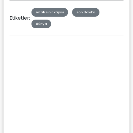
refah sınır kapısı
son dakika
Etiketler:
dünya