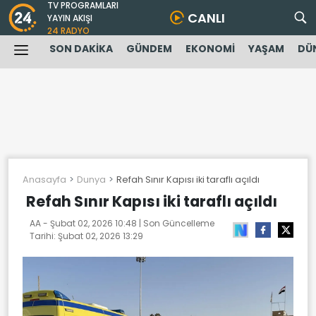
TV PROGRAMLARI
CANLI
YAYIN AKIŞI
24 RADYO
SON DAKİKA
GÜNDEM
EKONOMİ
YAŞAM
DÜ
Anasayfa
Dunya
Refah Sınır Kapısı iki taraflı açıldı
Refah Sınır Kapısı iki taraflı açıldı
AA -
Şubat 02, 2026 10:48
| Son Güncelleme
Tarihi:
Şubat 02, 2026 13:29