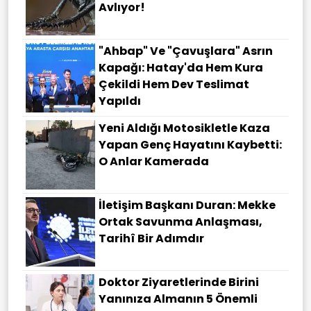
Avlıyor!
"Ahbap" Ve "çavuşlara" Asrın
Kapağı: Hatay'da Hem Kura
Çekildi Hem Dev Teslimat
Yapıldı
Yeni Aldığı Motosikletle Kaza
Yapan Genç Hayatını Kaybetti:
O Anlar Kamerada
İletişim Başkanı Duran: Mekke
Ortak Savunma Anlaşması,
Tarihî Bir Adımdır
Doktor Ziyaretlerinde Birini
Yanınıza Almanın 5 Önemli