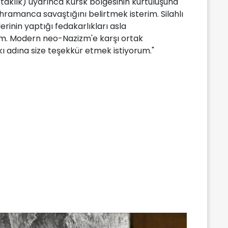
taklık) uyarınca Kursk bölgesinin kurtuluşuna
ahramanca savaştığını belirtmek isterim. Silahlı
lerinin yaptığı fedakarlıkları asla
m. Modern neo-Nazizm'e karşı ortak
kı adına size teşekkür etmek istiyorum."