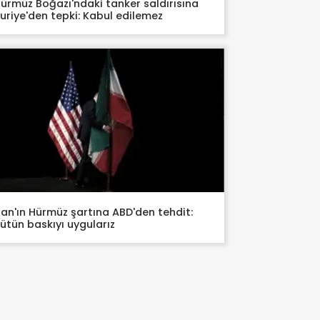
ürmüz Boğazı'ndaki tanker saldırısına
uriye'den tepki: Kabul edilemez
ran'ın Hürmüz şartına ABD'den tehdit:
ütün baskıyı uygularız