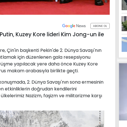
ABONE OL
utin, Kuzey Kore lideri Kim Jong-un ile
, Çin'in başkenti Pekin'de 2. Dünya Savaşı'nın
utlamak için düzenlenen gala resepsiyonu
 görüşme yapılacak yere daha önce Kuzey Kore
urus makam arabasıyla birlikte geçti.
 konuşmada, 2. Dünya Savaşı'nın sona ermesinin
 etkinliklerin doğrudan kendilerini
ü ülkelerimiz Nazizm, faşizm ve militarizme karşı