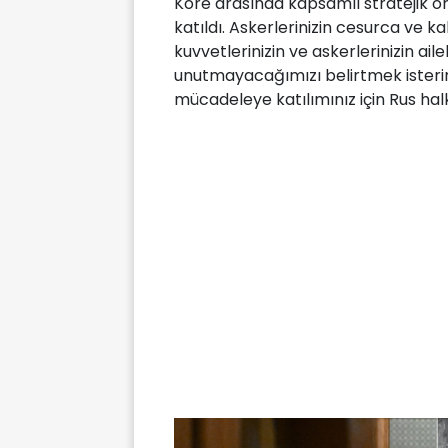
Kore arasında kapsamlı stratejik or
katıldı. Askerlerinizin cesurca ve k
kuvvetlerinizin ve askerlerinizin aile
unutmayacağımızı belirtmek isteri
mücadeleye katılımınız için Rus hal