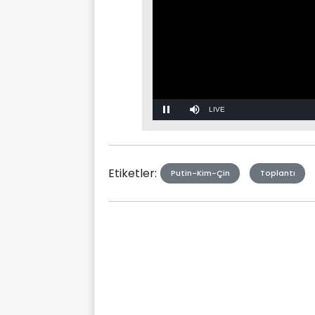
Stream
Mute
Type
Etiketler:
Putin-Kim-Çin
Toplantı