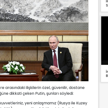
H
S
İ
B
arasındaki ilişkilerin özel, güvenilir, dostane
üne dikkati çeken Putin, şunları söyledi:
ri kuvvetleriniz, yeni anlaşmamız (Rusya ile Kuzey