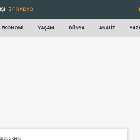
IŞI
24 RADYO
EKONOMİ
YAŞAM
DÜNYA
ANALİZ
YAZ
 araya geldi