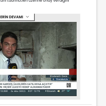
ı taahhütleri üzerine onay verdiğini"
ERİN DEVAMI