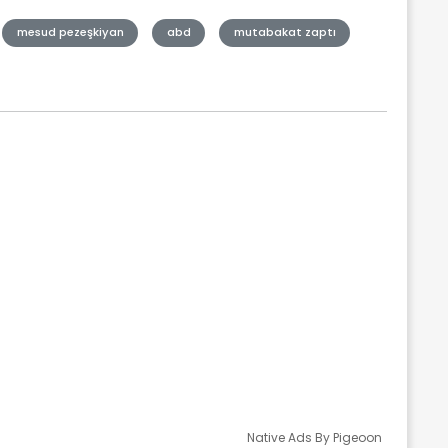
mesud pezeşkiyan
abd
mutabakat zaptı
Native Ads By Pigeoon