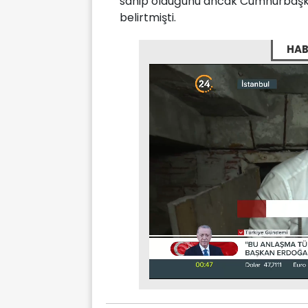
sahip olduğunu ancak Cumhurbaşkan
belirtmişti.
HAB
Stream
Mute
Type