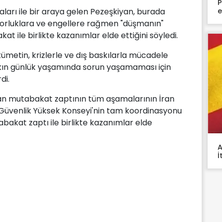
P
e
arı ile bir araya gelen Pezeşkiyan, burada
zorluklara ve engellere rağmen "düşmanın"
kat ile birlikte kazanımlar elde ettiğini söyledi.
metin, krizlerle ve dış baskılarla mücadele
lkın günlük yaşamında sorun yaşamaması için
di.
nan mutabakat zaptının tüm aşamalarının İran
 Güvenlik Yüksek Konseyi'nin tam koordinasyonu
abakat zaptı ile birlikte kazanımlar elde
A
İ