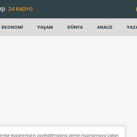
IŞI
24 RADYO
EKONOMİ
YAŞAM
DÜNYA
ANALİZ
YAZ
akımlar kazanımların zayıflatılmasına zemin hazırlamaya çalışmaktadır