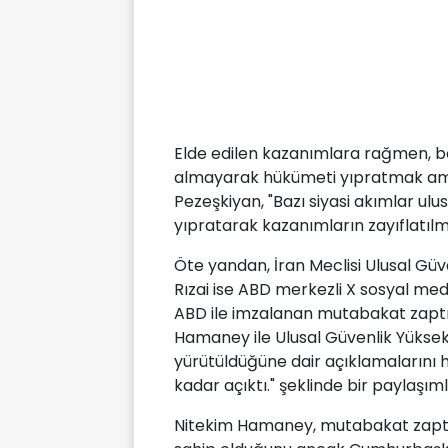
Elde edilen kazanımlara rağmen, baz
almayarak hükümeti yıpratmak amac
Pezeşkiyan, "Bazı siyasi akımlar ul
yıpratarak kazanımların zayıflatıl
Öte yandan, İran Meclisi Ulusal Güv
Rızai ise ABD merkezli X sosyal me
ABD ile imzalanan mutabakat zaptı
Hamaney ile Ulusal Güvenlik Yüksek
yürütüldüğüne dair açıklamalarını h
kadar açıktı." şeklinde bir paylaşıml
Nitekim Hamaney, mutabakat zaptına 