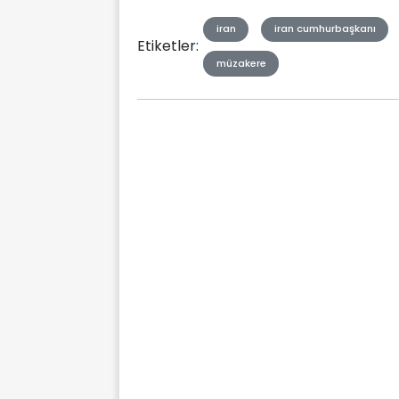
iran
iran cumhurbaşkanı
Etiketler:
müzakere