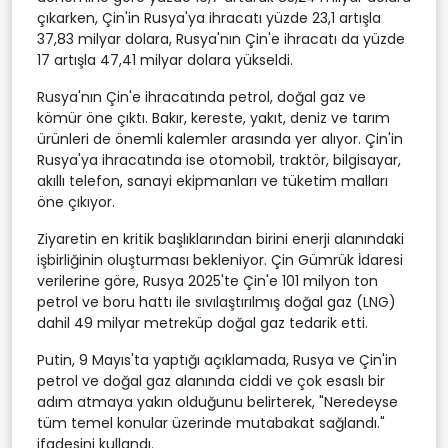
çıkarken, Çin'in Rusya'ya ihracatı yüzde 23,1 artışla
37,83 milyar dolara, Rusya'nın Çin'e ihracatı da yüzde
17 artışla 47,41 milyar dolara yükseldi.
Rusya'nın Çin'e ihracatında petrol, doğal gaz ve
kömür öne çıktı. Bakır, kereste, yakıt, deniz ve tarım
ürünleri de önemli kalemler arasında yer alıyor. Çin'in
Rusya'ya ihracatında ise otomobil, traktör, bilgisayar,
akıllı telefon, sanayi ekipmanları ve tüketim malları
öne çıkıyor.
Ziyaretin en kritik başlıklarından birini enerji alanındaki
işbirliğinin oluşturması bekleniyor. Çin Gümrük İdaresi
verilerine göre, Rusya 2025'te Çin'e 101 milyon ton
petrol ve boru hattı ile sıvılaştırılmış doğal gaz (LNG)
dahil 49 milyar metreküp doğal gaz tedarik etti.
Putin, 9 Mayıs'ta yaptığı açıklamada, Rusya ve Çin'in
petrol ve doğal gaz alanında ciddi ve çok esaslı bir
adım atmaya yakın olduğunu belirterek, "Neredeyse
tüm temel konular üzerinde mutabakat sağlandı."
ifadesini kullandı.