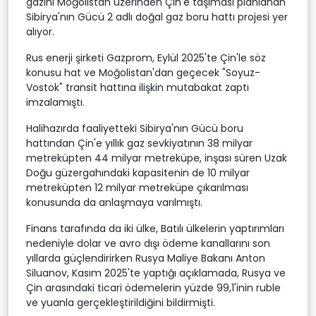
gazını Moğolistan üzerinden Çin'e taşıması planlanan
Sibirya'nın Gücü 2 adlı doğal gaz boru hattı projesi yer
alıyor.
Rus enerji şirketi Gazprom, Eylül 2025'te Çin'le söz
konusu hat ve Moğolistan'dan geçecek "Soyuz-
Vostok" transit hattına ilişkin mutabakat zaptı
imzalamıştı.
Halihazırda faaliyetteki Sibirya'nın Gücü boru
hattından Çin'e yıllık gaz sevkiyatının 38 milyar
metreküpten 44 milyar metreküpe, inşası süren Uzak
Doğu güzergahındaki kapasitenin de 10 milyar
metreküpten 12 milyar metreküpe çıkarılması
konusunda da anlaşmaya varılmıştı.
Finans tarafında da iki ülke, Batılı ülkelerin yaptırımları
nedeniyle dolar ve avro dışı ödeme kanallarını son
yıllarda güçlendirirken Rusya Maliye Bakanı Anton
Siluanov, Kasım 2025'te yaptığı açıklamada, Rusya ve
Çin arasındaki ticari ödemelerin yüzde 99,1'inin ruble
ve yuanla gerçekleştirildiğini bildirmişti.