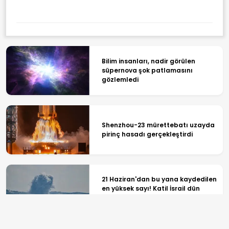
Sanayi Devrimi
Bilim insanları, nadir görülen
süpernova şok patlamasını
gözlemledi
Shenzhou-23 mürettebatı uzayda
pirinç hasadı gerçekleştirdi
21 Haziran'dan bu yana kaydedilen
en yüksek sayı! Katil İsrail dün
Lübnan'a 113 mühimmat ateşledi