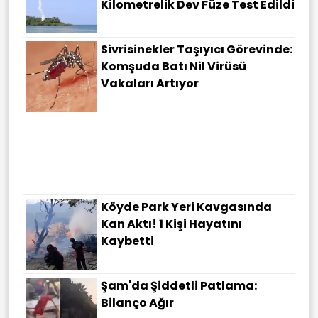
Kilometrelik Dev Füze Test Edildi
Sivrisinekler Taşıyıcı Görevinde:
Komşuda Batı Nil Virüsü
Vakaları Artıyor
O Ilde Hayvan Giriş Çıkışları
Yasaklandı! "Koyun-Keçi
Çiçeği" Ekipleri Harekete Geçirdi
Köyde Park Yeri Kavgasında
Kan Aktı! 1 Kişi Hayatını
Kaybetti
Şam'da Şiddetli Patlama:
Bilanço Ağır