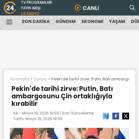
TV PROGRAMLARI
CANLI
YAYIN AKIŞI
24 RADYO
SON DAKİKA
GÜNDEM
EKONOMİ
YAŞAM
DÜ
Anasayfa
Dunya
Pekin'de tarihi zirve: Putin, Batı ambargosunu 
Pekin'de tarihi zirve: Putin, Batı
ambargosunu Çin ortaklığıyla
kırabilir
AA -
Mayıs 19, 2026 19:55
| Son Güncelleme
Tarihi:
Mayıs 19, 2026 19:55