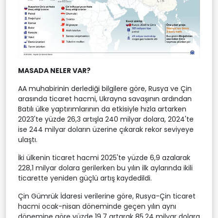
MASADA NELER VAR?
AA muhabirinin derlediği bilgilere göre, Rusya ve Çin
arasında ticaret hacmi, Ukrayna savaşının ardından
Batılı ülke yaptırımlarının da etkisiyle hızla artarken
2023'te yüzde 26,3 artışla 240 milyar dolara, 2024'te
ise 244 milyar doların üzerine çıkarak rekor seviyeye
ulaştı.
İki ülkenin ticaret hacmi 2025'te yüzde 6,9 azalarak
228,1 milyar dolara gerilerken bu yılın ilk aylarında ikili
ticarette yeniden güçlü artış kaydedildi.
Çin Gümrük İdaresi verilerine göre, Rusya-Çin ticaret
hacmi ocak-nisan döneminde geçen yılın aynı
dönemine göre yüzde 19,7 artarak 85,24 milyar dolara