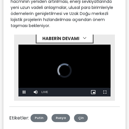
hacminin yeniden artırılması, enerji sevkiyatlarında
yeni uzun vadeli anlaşmalar, ulusal para birimleriyle
ödemelerin genişletilmesi ve Uzak Doğu merkezli
lojistik projelerin hızlandırılması açısından önem
taşıması bekleniyor.
HABERİN DEVAMI
Video
Player
is
loading.
Stream
LIVE
Pause
Mute
Picture-
Fullscreen
in-
Picture
Type
Etiketler:
Putin
Rusya
Çin