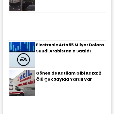
Konuşmadaki Küçük
Değişiklikler Erken Alzheimer
Belirtisi Olabilir
Electronic Arts 55 Milyar Dolara
Suudi Arabistan'a Satıldı
Gönen'de Katliam Gibi Kaza: 2
Ölü Çok Sayıda Yaralı Var
Atıklar Katma Değere
Dönüşüyor: 450 Milyon Dolar
Finansmanla Türkiye'de Yeşil