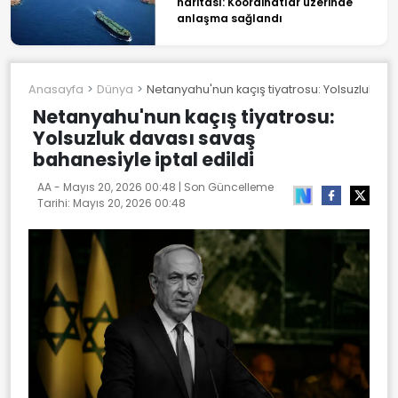
haritası: Koordinatlar üzerinde
anlaşma sağlandı
Anasayfa
Dünya
Netanyahu'nun kaçış tiyatrosu: Yolsuzluk dav
Netanyahu'nun kaçış tiyatrosu:
Yolsuzluk davası savaş
bahanesiyle iptal edildi
AA -
Mayıs 20, 2026 00:48
| Son Güncelleme
Tarihi:
Mayıs 20, 2026 00:48