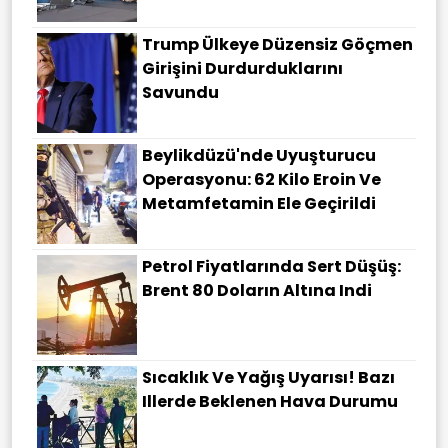
Trump Ülkeye Düzensiz Göçmen
Girişini Durdurduklarını
Savundu
Beylikdüzü'nde Uyuşturucu
Operasyonu: 62 Kilo Eroin Ve
Metamfetamin Ele Geçirildi
Petrol Fiyatlarında Sert Düşüş:
Brent 80 Doların Altına Indi
Sıcaklık Ve Yağış Uyarısı! Bazı
Illerde Beklenen Hava Durumu