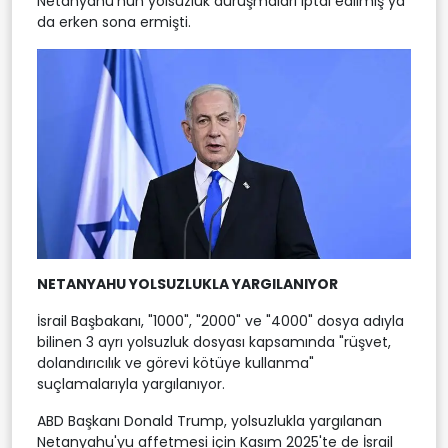
Netanyahu'nun yolsuzluk duruşmaları iptal edilmiş ya
da erken sona ermişti.
NETANYAHU YOLSUZLUKLA YARGILANIYOR
İsrail Başbakanı, "1000", "2000" ve "4000" dosya adıyla
bilinen 3 ayrı yolsuzluk dosyası kapsamında "rüşvet,
dolandırıcılık ve görevi kötüye kullanma"
suçlamalarıyla yargılanıyor.
ABD Başkanı Donald Trump, yolsuzlukla yargılanan
Netanyahu'yu affetmesi için Kasım 2025'te de İsrail