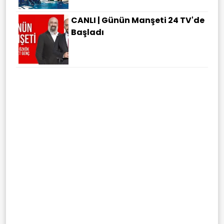
CANLI | Günün Manşeti 24 TV'de
Başladı