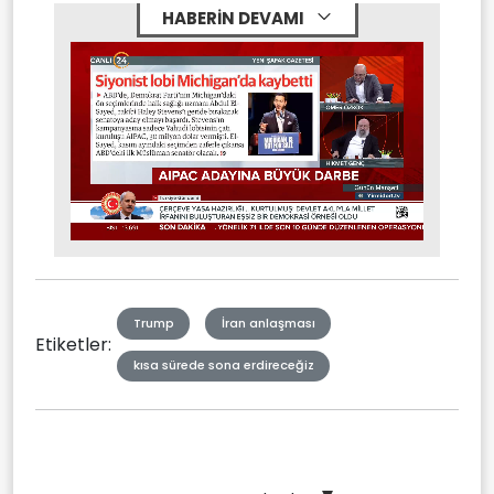
HABERİN DEVAMI
Stream
Unmute
Type
Trump
İran anlaşması
Etiketler:
kısa sürede sona erdireceğiz