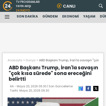
TV PROGRAMLARI
CANLI
YAYIN AKIŞI
24 RADYO
SON DAKİKA
GÜNDEM
EKONOMİ
YAŞAM
DÜ
Anasayfa
Dunya
ABD Başkanı Trump, İran'la savaşın "çok kısa
ABD Başkanı Trump, İran'la savaşın
"çok kısa sürede" sona ereceğini
belirtti
AA -
Mayıs 20, 2026 06:30
| Son Güncelleme
Tarihi:
Mayıs 20, 2026 06:30