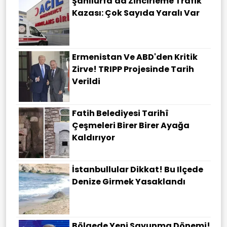
Şanlıurfa'da Zincirleme Trafik
Kazası: Çok Sayıda Yaralı Var
Ermenistan Ve ABD'den Kritik
Zirve! TRIPP Projesinde Tarih
Verildi
Fatih Belediyesi Tarihî
Çeşmeleri Birer Birer Ayağa
Kaldırıyor
İstanbullular Dikkat! Bu Ilçede
Denize Girmek Yasaklandı
Bölgede Yeni Savunma Dönemi!