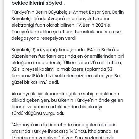
beklediklerini söyledi.
Türkiye'nin Berlin Büyükelçisi Ahmet Başar Şen, Berlin
Büyükelçiliği'nde Avrupa'nın en büyük tüketici
elektroniği fuarı olarak bilinen IFA Berlin 2024'e
Türkiye'den katılan şirketlerin temsilcilerine ve resmi
delegasyona resepsiyon verdi.
Büyükelçi Şen, yaptığı konuşmada, IFA'nın Berlin'de
düzenlenen fuarların arasında en önemlilerinden biri
olduğunu ifade ederek, "Ülkemizden 21'i milli katılım,
32'si bireysel katılımlı olmak üzere toplamda 53
firmamız IFA'da bizi, sektörlerimizi temsil ediyor. Bu,
güzel bir katılım." dedi.
Almanya ile iyi ekonomik ilişkilere sahip olduklarına
dikkati çeken Şen, bu ülkenin Türkiye'nin önde gelen
ticaret ve yatırım ortaklarından biri olmayı
sürdürdüğünü vurguladı.
"Almanya'nın dış ticaretinde önde gelen ülkelerin
arasında Türkiye ihracatta 14'üncü, ithalatında ise
17'nci sırada yer alıyor." diyen Şen, sözlerini şöyle