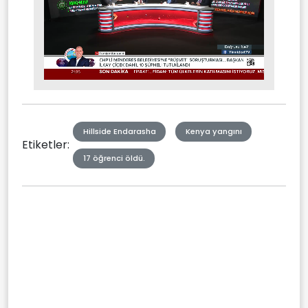
Stream
Mute
Type
Hillside Endarasha
Kenya yangını
Etiketler:
17 öğrenci öldü.