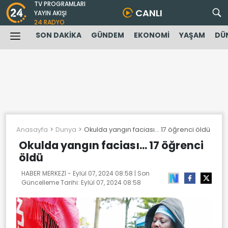
TV PROGRAMLARI
CANLI
YAYIN AKIŞI
24 RADYO
SON DAKİKA
GÜNDEM
EKONOMİ
YAŞAM
DÜ
Anasayfa
Dunya
Okulda yangın faciası... 17 öğrenci öldü
Okulda yangın faciası... 17 öğrenci
öldü
HABER MERKEZİ -
Eylül 07, 2024 08:58
| Son
Güncelleme Tarihi:
Eylül 07, 2024 08:58