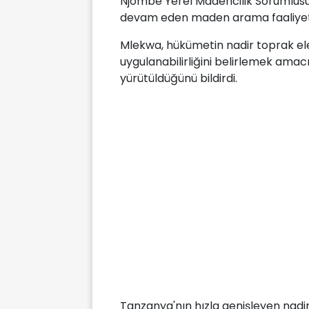
Njombe Yerel Madencilik Sorumlusu
devam eden maden arama faaliyetler
Mlekwa, hükümetin nadir toprak el
uygulanabilirliğini belirlemek amacıy
yürütüldüğünü bildirdi.
Tanzanya'nın hızla genişleyen nadi