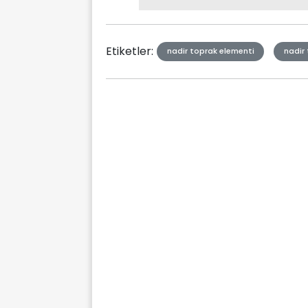
Type
Etiketler:
nadir toprak elementi
nadir