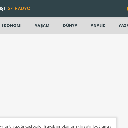
IŞI
24 RADYO
EKONOMİ
YAŞAM
DÜNYA
ANALİZ
YAZ
menti yatağı keşfedildi! Büyük bir ekonomik fırsatın başlangıcı...