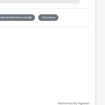
 toprak elementi yatağı
tanzanya
Native Ads By Pigeoon