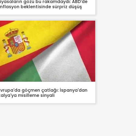
iyasaların gözü bu rakamdaydı: ABD'de
nflasyon beklentisinde sürpriz düşüş
vrupa'da göçmen çatlağı: İspanya'dan
talya'ya misilleme sinyali