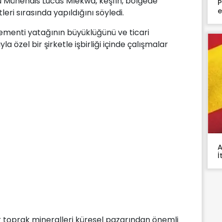
 Mühendis Lucas Mlekwa, keşfin, bölgede
P
e
i sırasında yapıldığını söyledi.
ementi yatağının büyüklüğünü ve ticari
la özel bir şirketle işbirliği içinde çalışmalar
A
İ
r toprak mineralleri küresel pazarından önemli