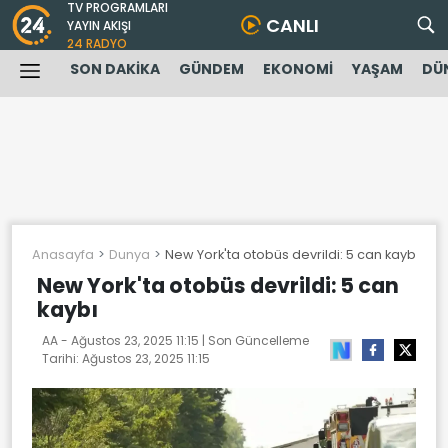
TV PROGRAMLARI
CANLI
YAYIN AKIŞI
24 RADYO
SON DAKİKA
GÜNDEM
EKONOMİ
YAŞAM
DÜ
Anasayfa
Dunya
New York'ta otobüs devrildi: 5 can kaybı
New York'ta otobüs devrildi: 5 can
kaybı
AA -
Ağustos 23, 2025 11:15
| Son Güncelleme
Tarihi:
Ağustos 23, 2025 11:15