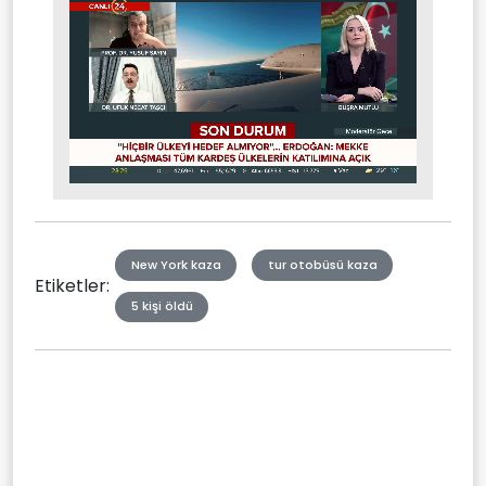
Stream
Mute
Type
New York kaza
tur otobüsü kaza
Etiketler:
5 kişi öldü