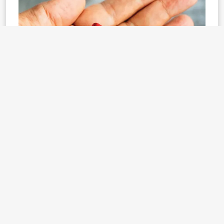
23 AĞUSTOS 2025 CUMARTESİ BUGÜN ANLIK
ALTIN FİYATLARI İÇİN TIKLAYINIZ.
GÜNCEL ALTIN FİYATLARI HAKKINDA
Tam, ata, ons, yarım, gram, çeyrek altın fiyatları
günlük
, haftalık ve aylık seyirde inişli çıkışlı bir hareket
izleyebiliyor. Hal böyle olunca, yatırım yapmak ve
mevcut yatırımları korumak için güncel alış satış
rakamlarının sık sık takip edilmesi gerekiyor.