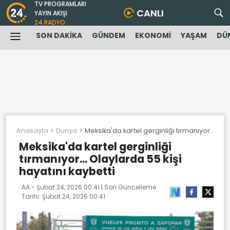
TV PROGRAMLARI
CANLI
YAYIN AKIŞI
24 RADYO
SON DAKİKA
GÜNDEM
EKONOMİ
YAŞAM
DÜ
Anasayfa
Dunya
Meksika'da kartel gerginliği tırmanıyor... Ola
Meksika'da kartel gerginliği
tırmanıyor... Olaylarda 55 kişi
hayatını kaybetti
AA -
Şubat 24, 2026 00:41
| Son Güncelleme
Tarihi:
Şubat 24, 2026 00:41