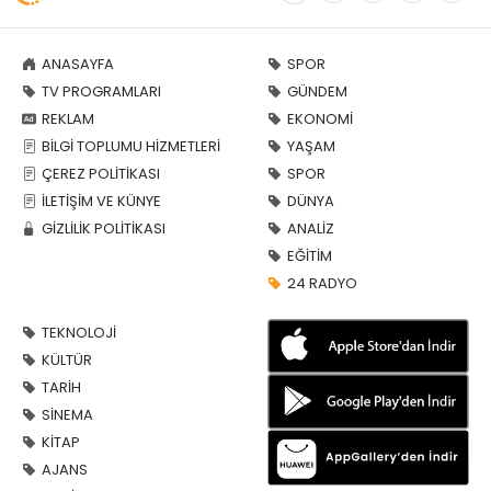
ANASAYFA
SPOR
TV PROGRAMLARI
GÜNDEM
REKLAM
EKONOMİ
BİLGİ TOPLUMU HİZMETLERİ
YAŞAM
ÇEREZ POLİTİKASI
SPOR
İLETİŞİM VE KÜNYE
DÜNYA
GİZLİLİK POLİTİKASI
ANALİZ
EĞİTİM
24 RADYO
TEKNOLOJİ
KÜLTÜR
TARİH
SİNEMA
KİTAP
AJANS