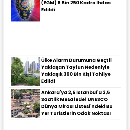
(EGM) 6 Bin 250 Kadro Ihdas
Edildi
Sert Yükseliş! 9 Ağustos Pazar
Gram, Çeyrek Altın Ve Gümüş
Kaç Lira Oldu? İşte Son
Rakamlar...
Ülke Alarm Durumuna Geçti!
Yaklaşan Tayfun Nedeniyle
Yaklaşık 390 Bin Kişi Tahliye
Edildi
Ankara'ya 2,5 İstanbul'a 3,5
Saatlik Mesafede! UNESCO
Dünya Mirası Listesi'ndeki Bu
Yer Turistlerin Odak Noktası
Kocaeli Kandıra'daki Dereler