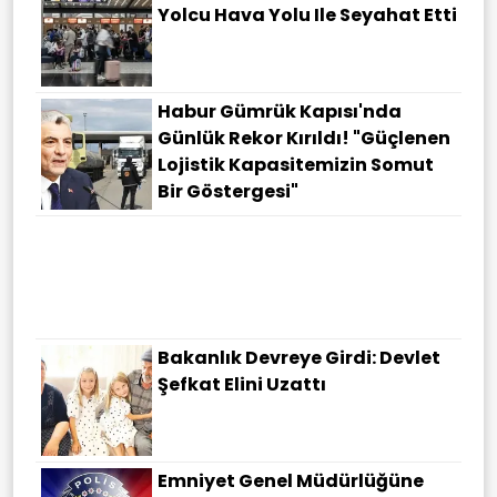
Yolcu Hava Yolu Ile Seyahat Etti
Habur Gümrük Kapısı'nda
Günlük Rekor Kırıldı! "Güçlenen
Lojistik Kapasitemizin Somut
Bir Göstergesi"
Meteoroloji Saat Verdi:
İstanbullular Dikkat! Kuvvetli
Sağanak, Rüzgar Geliyor
Bakanlık Devreye Girdi: Devlet
Şefkat Elini Uzattı
Emniyet Genel Müdürlüğüne