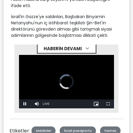
ifade etti.
İsrail'in Gazze'ye saldırıları, Başbakan Binyamin
Netanyahu'nun iç istihbarat teşkilatı Şin-Bet'in
direktörünü görevden alması gibi tartışmalı siyasi
adımlarının gölgesinde başlatması dikkati çekti.
HABERİN DEVAMI
Stream
LIVE
Pause
Mute
Picture-
Fullscreen
in-
Picture
Type
Etiketler:
Maldivler
İsrail pasaportu
hamas