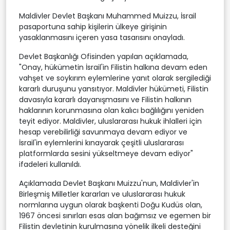
Maldivler Devlet Başkanı Muhammed Muizzu, İsrail
pasaportuna sahip kişilerin ülkeye girişinin
yasaklanmasını içeren yasa tasarısını onayladı.
Devlet Başkanlığı Ofisinden yapılan açıklamada,
"Onay, hükümetin İsrail'in Filistin halkına devam eden
vahşet ve soykırım eylemlerine yanıt olarak sergilediği
kararlı duruşunu yansıtıyor. Maldivler hükümeti, Filistin
davasıyla kararlı dayanışmasını ve Filistin halkının
haklarının korunmasına olan kalıcı bağlılığını yeniden
teyit ediyor. Maldivler, uluslararası hukuk ihlalleri için
hesap verebilirliği savunmaya devam ediyor ve
İsrail'in eylemlerini kınayarak çeşitli uluslararası
platformlarda sesini yükseltmeye devam ediyor"
ifadeleri kullanıldı.
Açıklamada Devlet Başkanı Muizzu'nun, Maldivler'in
Birleşmiş Milletler kararları ve uluslararası hukuk
normlarına uygun olarak başkenti Doğu Kudüs olan,
1967 öncesi sınırları esas alan bağımsız ve egemen bir
Filistin devletinin kurulmasına yönelik ilkeli desteğini