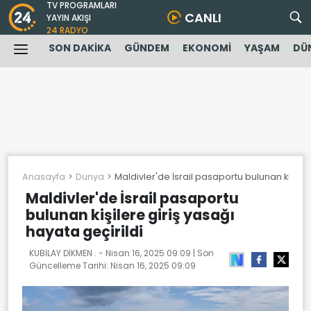
TV PROGRAMLARI
CANLI
YAYIN AKIŞI
24 RADYO
SON DAKİKA
GÜNDEM
EKONOMİ
YAŞAM
DÜ
Anasayfa
Dunya
Maldivler'de İsrail pasaportu bulunan kişiler
Maldivler'de İsrail pasaportu
bulunan kişilere giriş yasağı
hayata geçirildi
KUBİLAY DİKMEN . -
Nisan 16, 2025 09:09
| Son
Güncelleme Tarihi:
Nisan 16, 2025 09:09