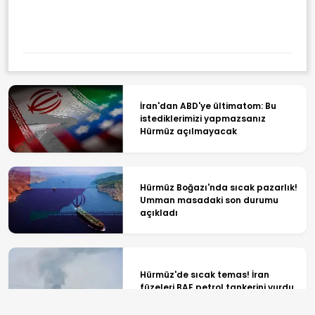
Kano Tutkunlarının Yeni Rotası
Oldu
İran'dan ABD'ye ültimatom: Bu
istediklerimizi yapmazsanız
Hürmüz açılmayacak
Hürmüz Boğazı'nda sıcak pazarlık!
Umman masadaki son durumu
açıkladı
Hürmüz'de sıcak temas! İran
füzeleri BAE petrol tankerini vurdu