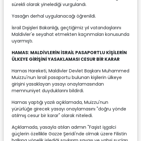
sürekli olarak yinelediği vurgulandı.
Yasağın derhal uygulanacağı öğrenildi.
İsrail Dışişleri Bakanlığı, geçtiğimiz yıl vatandaşlarını
Maldivler'e seyahat etmekten kaçınmaları konusunda
uyarmıştı.
HAMAS: MALDİVLERİN İSRAİL PASAPORTLU KİŞİLERİN
ÜLKEYE GİRİŞİNİ YASAKLAMASI CESUR BİR KARAR
Hamas Hareketi, Maldivler Devlet Başkanı Muhammed
Muizzu'nun İsrail pasaportu bulunan kişilerin ülkeye
girişini yasaklayan yasayı onaylamasından
memnuniyet duyduklarını bildirdi.
Hamas yaptığı yazılı açıklamada, Muizzu'nun
yürürlüğe girecek yasayı onaylamasını "doğru yönde
atılmış cesur bir karar" olarak niteledi.
Açıklamada, yasayla atılan adımın "Faşist işgalci
güçlerin özellikle Gazze Şeridi'nde olmak üzere Filistin
halkına yönelik işlediği soykırım savaşı ve vahşi suçları