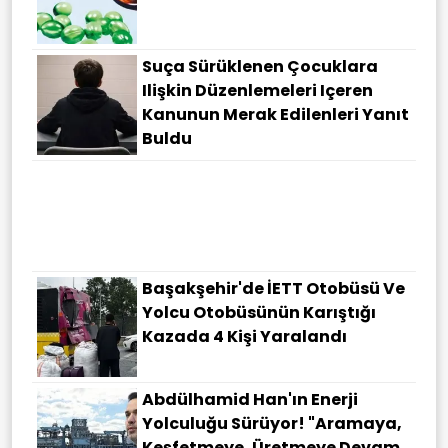
Suça Sürüklenen Çocuklara
Ilişkin Düzenlemeleri Içeren
Kanunun Merak Edilenleri Yanıt
Buldu
Başakşehir'de İETT Otobüsü Ve
Yolcu Otobüsünün Karıştığı
Kazada 4 Kişi Yaralandı
Abdülhamid Han'ın Enerji
Yolculuğu Sürüyor! "Aramaya,
Keşfetmeye, Üretmeye Devam