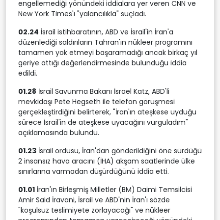
engellemediği yönündeki iddialara yer veren CNN ve
New York Times'ı "yalancılıkla" suçladı.
02.24
İsrail istihbaratının, ABD ve İsrail'in İran'a
düzenlediği saldırıların Tahran'ın nükleer programını
tamamen yok etmeyi başaramadığı ancak birkaç yıl
geriye attığı değerlendirmesinde bulunduğu iddia
edildi.
01.28
İsrail Savunma Bakanı İsrael Katz, ABD'li
mevkidaşı Pete Hegseth ile telefon görüşmesi
gerçekleştirdiğini belirterek, "İran'ın ateşkese uyduğu
sürece İsrail'in de ateşkese uyacağını vurguladım"
açıklamasında bulundu.
01.23
İsrail ordusu, İran'dan gönderildiğini öne sürdüğü
2 insansız hava aracını (İHA) akşam saatlerinde ülke
sınırlarına varmadan düşürdüğünü iddia etti.
01.01
İran'ın Birleşmiş Milletler (BM) Daimi Temsilcisi
Amir Said İravani, İsrail ve ABD'nin İran'ı sözde
"koşulsuz teslimiyete zorlayacağı" ve nükleer