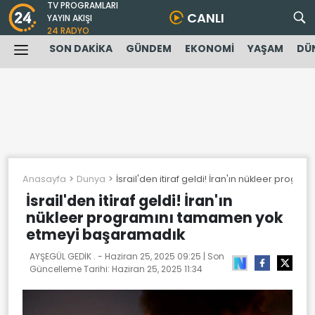
TV PROGRAMLARI
CANLI
YAYIN AKIŞI
24 RADYO
SON DAKİKA
GÜNDEM
EKONOMİ
YAŞAM
DÜ
Anasayfa
Dunya
İsrail'den itiraf geldi! İran'ın nükleer pr
İsrail'den itiraf geldi! İran'ın
nükleer programını tamamen yok
etmeyi başaramadık
AYŞEGÜL GEDİK . -
Haziran 25, 2025 09:25
| Son
Güncelleme Tarihi:
Haziran 25, 2025 11:34