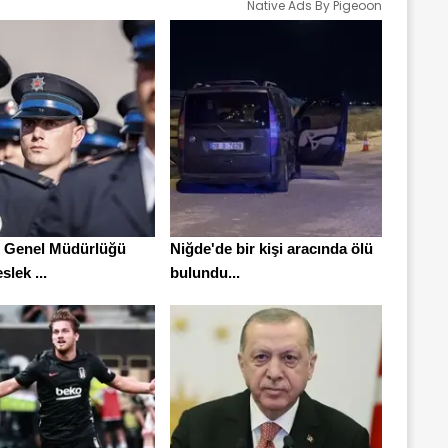
Native Ads By Pigeoon
 Genel Müdürlüğü
Niğde'de bir kişi aracında ölü
slek ...
bulundu...