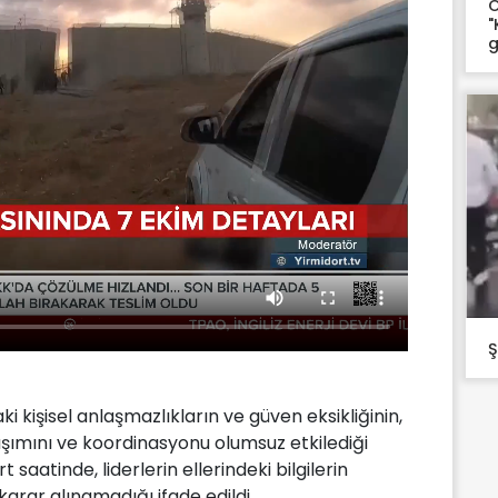
O
"
g
Ş
i kişisel anlaşmazlıkların ve güven eksikliğinin,
ylaşımını ve koordinasyonu olumsuz etkilediği
rt saatinde, liderlerin ellerindeki bilgilerin
karar alınamadığı ifade edildi.