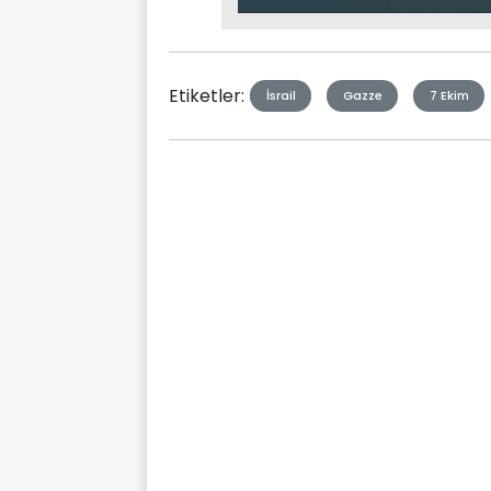
Mute
Type
Etiketler:
İsrail
Gazze
7 Ekim