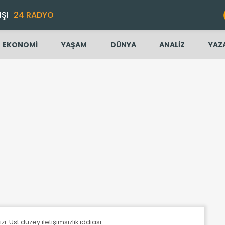
IŞI
24 RADYO
EKONOMİ
YAŞAM
DÜNYA
ANALİZ
YAZ
zi: Üst düzey iletişimsizlik iddiası