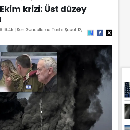
Ekim krizi: Üst düzey
ı
26 16:45
| Son Güncelleme Tarihi:
Şubat 12,