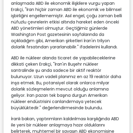
anlaşmada ABD ile ekonomik ilişkilere vurgu yapan
Erakçi, "İran hiçbir zaman ABD ile ekonomik ve bilimsel
işbirliğini engellememiştir. Asıl engel, çoğu zaman belli
nüfuzlu çevrelerin etkisi altında hareket eden önceki
ABD yönetimleri olmuştur. Geçtiğimiz günlerde
Washington Post gazetesinin sayfalarında da
açıkladığım gibi, Amerikan şirketleri İran'ın trilyon
dolarlık fırsatından yararlanabilir." ifadelerini kullandı.
ABD ile nükleer alanda ticaret de yapabileceklerine
dikkati çeken Erakçi, "İran'ın Buşehr nükleer
santralinde şu anda sadece bir aktif reaktör
bulunuyor. Uzun vadeli planımız en az 19 reaktör daha
inşa etmek. Bu, potansiyel olarak onlarca milyar
dolarlık sözleşmelerin mevcut olduğu anlamına
geliyor. İran pazarı tek başına durgun Amerikan
nükleer endüstrisini canlandırmaya yetecek
büyüklüktedir." değerlendirmesinde bulundu.
İranlı bakan, yaptırımların kaldırılması karşılığında ABD
ile yeni bir nükleer anlaşmaya hazır olduklarını
belirterek, muhtemel bir savaşın ABD ekonomisine