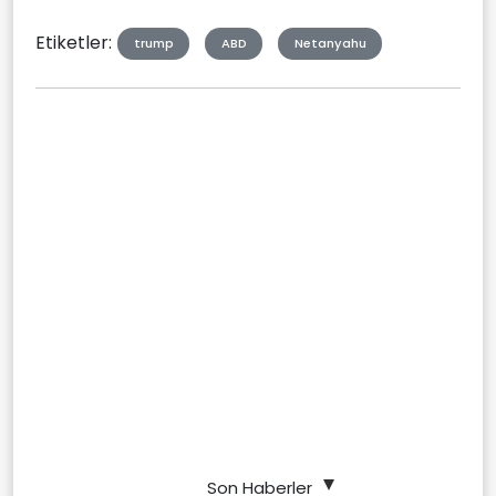
Etiketler:
trump
ABD
Netanyahu
Son Haberler