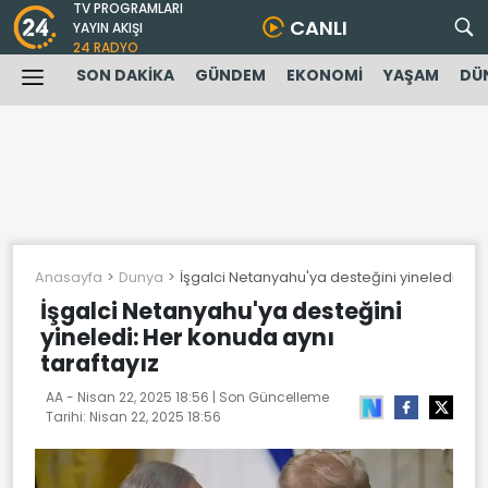
TV PROGRAMLARI
CANLI
YAYIN AKIŞI
24 RADYO
SON DAKİKA
GÜNDEM
EKONOMİ
YAŞAM
DÜ
Anasayfa
Dunya
İşgalci Netanyahu'ya desteğini yineledi: Her
İşgalci Netanyahu'ya desteğini
yineledi: Her konuda aynı
taraftayız
AA -
Nisan 22, 2025 18:56
| Son Güncelleme
Tarihi:
Nisan 22, 2025 18:56