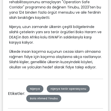
rehabilitasyonunu amaçlayan "Operation Safe
Corridor" programına da değinen Tinubu, 2023'ten bu
yana 124 binden fazla örgüt mensubu ve aile ferdinin
silah bıraktığını kaydetti.
Nijerya, uzun zamandır ülkenin çeşitli bölgelerinde
silahlı çetelerin yanı sıra terör örgütleri Boko Haram ve
DEAŞ'ın Batı Afrika kolu ISWAP'ın saldırılarıyla karşı
karşıya kalıyor.
Ülkede insan kaçırma suçunun cezası idam olmasına
rağmen fidye için kaçırma olaylarına sıkça rastlanıyor.
Silahlı kişiler, genellikle ülkenin kuzeyindeki köyleri,
okulları ve yolcuları hedef alarak fidye talep ediyor.
Nijerya
nijerya terör operasyonu
Etiketler:
Bola Ahmed Tinubu