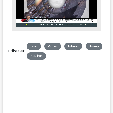
Stream
Mute
Type
İsrail
Gazze
Lübnan
Trump
Etiketler:
ABD İran