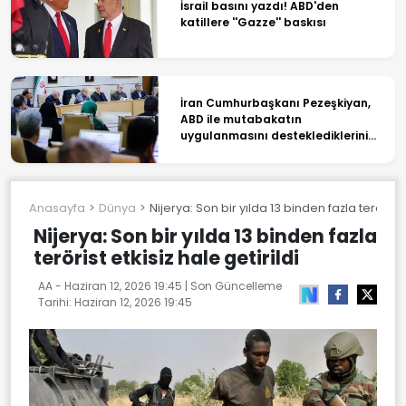
İsrail basını yazdı! ABD'den
katillere ''Gazze'' baskısı
İran Cumhurbaşkanı Pezeşkiyan,
ABD ile mutabakatın
uygulanmasını desteklediklerini
söyledi
Anasayfa
Dünya
Nijerya: Son bir yılda 13 binden fazla terörist e
Nijerya: Son bir yılda 13 binden fazla
terörist etkisiz hale getirildi
AA -
Haziran 12, 2026 19:45
| Son Güncelleme
Tarihi:
Haziran 12, 2026 19:45