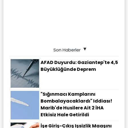
Son Haberler
AFAD Duyurdu: Gaziantep'te 4,5
Büyüklüğünde Deprem
"Sığınmacı Kamplarını
Bombalayacaklardı" Iddiası!
Marib'de Husilere Ait 2 İHA
Etkisiz Hale Getirildi
İşe Giriş-Çıkış Işsizlik Maaşını