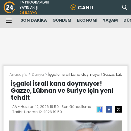
TV PROGRAMLARI
CANLI
YAYIN AKIŞI
24 RADYO
SON DAKİKA
GÜNDEM
EKONOMİ
YAŞAM
DÜ
Anasayfa
Dunya
İşgalci İsrail kana doymuyor! Gazze, Lübnan v
İşgalci İsrail kana doymuyor!
Gazze, Lübnan ve Suriye için yeni
tehdit
AA -
Haziran 12, 2026 19:50
| Son Güncelleme
Tarihi:
Haziran 12, 2026 19:50