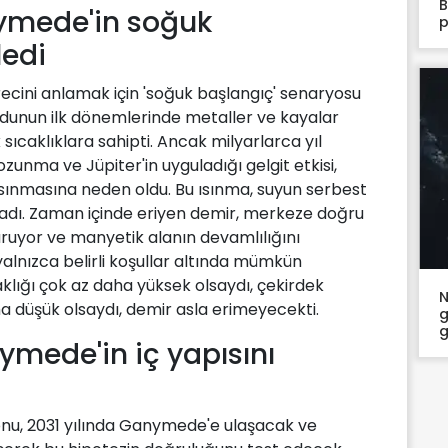
B
nymede'in soğuk
p
ledi
cini anlamak için 'soğuk başlangıç' senaryosu
uydunun ilk dönemlerinde metaller ve kayalar
ıcaklıklara sahipti. Ancak milyarlarca yıl
unma ve Jüpiter'in uyguladığı gelgit etkisi,
sınmasına neden oldu. Bu ısınma, suyun serbest
ladı. Zaman içinde eriyen demir, merkeze doğru
ruyor ve manyetik alanın devamlılığını
 yalnızca belirli koşullar altında mümkün
klığı çok az daha yüksek olsaydı, çekirdek
N
 düşük olsaydı, demir asla erimeyecekti.
g
g
mede'in iç yapısını
onu, 2031 yılında Ganymede'e ulaşacak ve