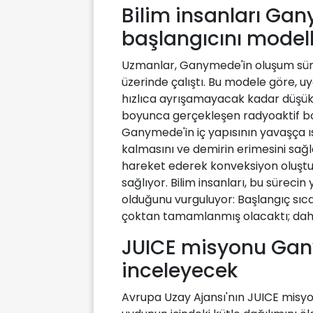
Bilim insanları Ga
başlangıcını model
Uzmanlar, Ganymede'in oluşum süre
üzerinde çalıştı. Bu modele göre, 
hızlıca ayrışamayacak kadar düşük s
boyunca gerçekleşen radyoaktif boz
Ganymede'in iç yapısının yavaşça ı
kalmasını ve demirin erimesini sağ
hareket ederek konveksiyon oluştu
sağlıyor. Bilim insanları, bu sürecin
olduğunu vurguluyor: Başlangıç sıca
çoktan tamamlanmış olacaktı; daha
JUICE misyonu Gany
inceleyecek
Avrupa Uzay Ajansı'nın JUICE misy