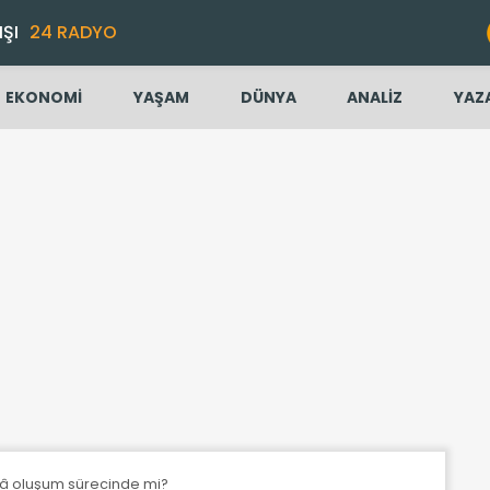
IŞI
24 RADYO
EKONOMİ
YAŞAM
DÜNYA
ANALİZ
YAZ
lâ oluşum sürecinde mi?