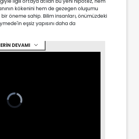
yle ilgili ortaya atılan bu yeni hipotez, hem
anının kökenini hem de gezegen oluşumu
k bir öneme sahip. Bilim insanları, önümüzdeki
nymede'in eşsiz yapısını daha da
ERİN DEVAMI