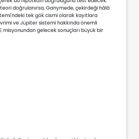
ölçerek bu hipotezin doğruluğunu test edecek.
teori doğrulanırsa, Ganymede, çekirdeği hâlâ
mi'ndeki tek gök cismi olarak kayıtlara
rimi ve Jüpiter sistemi hakkında önemli
UICE misyonundan gelecek sonuçları büyük bir