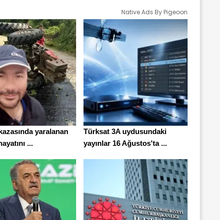
Native Ads By Pigeoon
 kazasında yaralanan
Türksat 3A uydusundaki
ayatını ...
yayınlar 16 Ağustos'ta ...