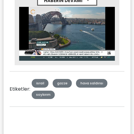
HABERİN DEVAMI
Stream
Mute
Type
israil
gazze
hava saldırısı
Etiketler:
soykırım