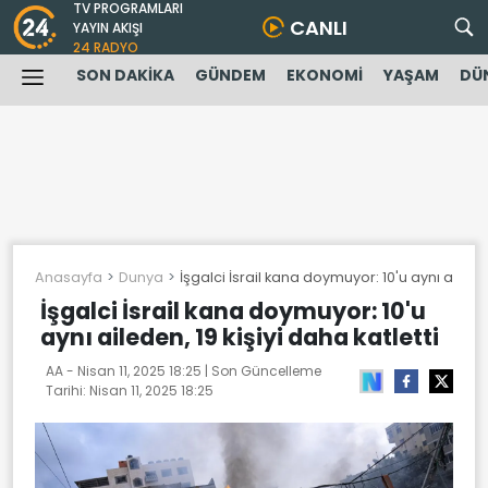
TV PROGRAMLARI
CANLI
YAYIN AKIŞI
24 RADYO
SON DAKİKA
GÜNDEM
EKONOMİ
YAŞAM
DÜ
Anasayfa
Dunya
İşgalci İsrail kana doymuyor: 10'u aynı aileden
İşgalci İsrail kana doymuyor: 10'u
aynı aileden, 19 kişiyi daha katletti
AA -
Nisan 11, 2025 18:25
| Son Güncelleme
Tarihi:
Nisan 11, 2025 18:25