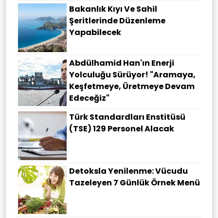
Bakanlık Kıyı Ve Sahil
Şeritlerinde Düzenleme
Yapabilecek
Abdülhamid Han'ın Enerji
Yolculuğu Sürüyor! "Aramaya,
Keşfetmeye, Üretmeye Devam
Edeceğiz"
Türk Standardları Enstitüsü
(TSE) 129 Personel Alacak
Detoksla Yenilenme: Vücudu
Tazeleyen 7 Günlük Örnek Menü