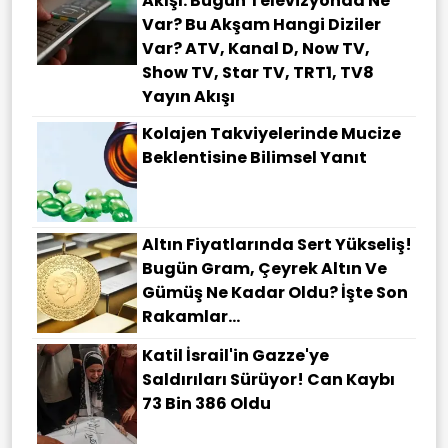
Akışı: Bugün Televizyonda Ne
Var? Bu Akşam Hangi Diziler
Var? ATV, Kanal D, Now TV,
Show TV, Star TV, TRT1, TV8
Yayın Akışı
Kolajen Takviyelerinde Mucize
Beklentisine Bilimsel Yanıt
Altın Fiyatlarında Sert Yükseliş!
Bugün Gram, Çeyrek Altın Ve
Gümüş Ne Kadar Oldu? İşte Son
Rakamlar...
Katil İsrail'in Gazze'ye
Saldırıları Sürüyor! Can Kaybı
73 Bin 386 Oldu