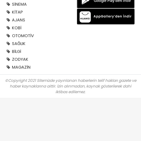
SİNEMA
KİTAP
AJANS
KOBİ
OTOMOTİV
SAĞLIK
BİLGİ
ZODYAK
MAGAZİN
©Copyright 2021 Sitemizde yayınlanan haberlerin telif hakları gazete ve
haber kaynaklarına aittir. İzin alınmadan, kaynak gösterilerek dahi
iktibas edilemez.