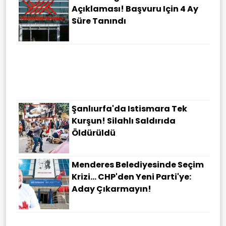
Açıklaması! Başvuru Için 4 Ay
Süre Tanındı
Şanlıurfa'da Istismara Tek
Kurşun! Silahlı Saldırıda
Öldürüldü
Menderes Belediyesinde Seçim
Krizi... CHP'den Yeni Parti'ye:
Aday Çıkarmayın!