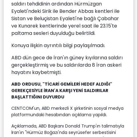
saldırı tehdidinin ardından Hürmüzgan
Eyaleti'ndeki Sirik ile Bender Abbas kentleri ile
Sistan ve Beluçistan Eyaleti'ne bağlı Çabahar
ve Kunarek kentlerinde yerel saat ile 23.15'te
paltama sesleri duyulduğu belirtildi.
Konuya ilişkin ayrıntılı bilgi paylaşılmadı.
ABD dün gece de İran'ın güney kıyılarına saldırı
gerçekleştirmiş ve bu saldırılarda 8 İran askeri
hayatını kaybetmişti.
ABD ORDUSU, "TİCARİ GEMİLERİ HEDEF ALDIĞI"
GEREKÇESİYLE İRAN'A KARŞI YENİ SALDIRILAR
BAŞLATTIĞINI DUYURDU
CENTCOM'un, ABD merkezli X şirketinin sosyal medya
platformundaki hesabından açıklama yapıldı.
Açıklamada, ABD Başkanı Donald Trump'ın talimatıyla
İran'ın "Hürmüz Boğazı'nda seyrüsefer serbestisini