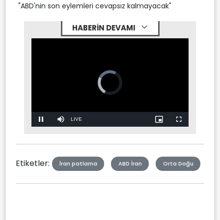
"ABD'nin son eylemleri cevapsız kalmayacak"
HABERİN DEVAMI
Stream
LIVE
Pause
Mute
Picture-
Fullscreen
in-
Picture
Type
Etiketler:
İran patlama
ABD İran
Orta Doğu