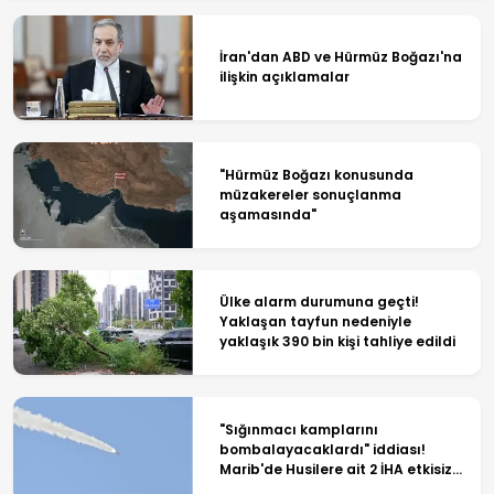
İran'dan ABD ve Hürmüz Boğazı'na
ilişkin açıklamalar
"Hürmüz Boğazı konusunda
müzakereler sonuçlanma
aşamasında"
Ülke alarm durumuna geçti!
Yaklaşan tayfun nedeniyle
yaklaşık 390 bin kişi tahliye edildi
"Sığınmacı kamplarını
bombalayacaklardı" iddiası!
Marib'de Husilere ait 2 İHA etkisiz
hale getirildi