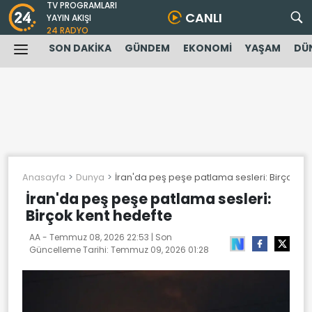
TV PROGRAMLARI
CANLI
YAYIN AKIŞI
24 RADYO
SON DAKİKA
GÜNDEM
EKONOMİ
YAŞAM
DÜ
Anasayfa
Dunya
İran'da peş peşe patlama sesleri: Birçok ke
İran'da peş peşe patlama sesleri:
Birçok kent hedefte
AA -
Temmuz 08, 2026 22:53
| Son
Güncelleme Tarihi:
Temmuz 09, 2026 01:28