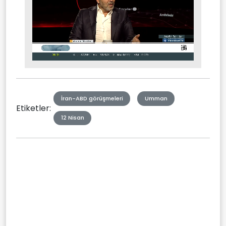
Stream
Mute
Type
İran-ABD görüşmeleri
Umman
Etiketler:
12 Nisan