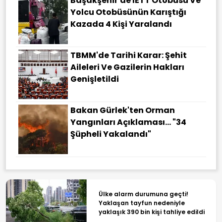
Başakşehir'de İETT Otobüsü Ve
Yolcu Otobüsünün Karıştığı
Kazada 4 Kişi Yaralandı
TBMM'de Tarihi Karar: Şehit
Aileleri Ve Gazilerin Hakları
Genişletildi
Bakan Gürlek'ten Orman
Yangınları Açıklaması... "34
Şüpheli Yakalandı"
Ülke alarm durumuna geçti!
Yaklaşan tayfun nedeniyle
yaklaşık 390 bin kişi tahliye edildi