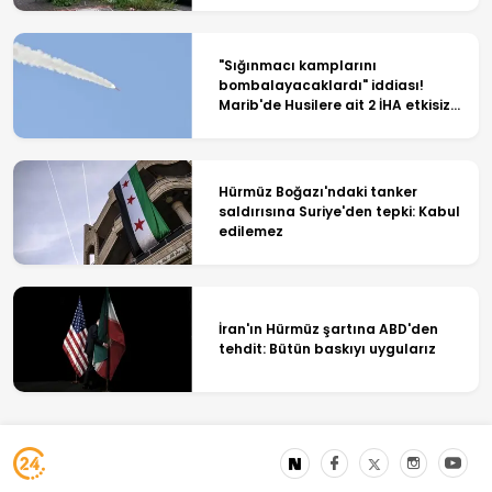
"Sığınmacı kamplarını
bombalayacaklardı" iddiası!
Marib'de Husilere ait 2 İHA etkisiz
hale getirildi
Hürmüz Boğazı'ndaki tanker
saldırısına Suriye'den tepki: Kabul
edilemez
İran'ın Hürmüz şartına ABD'den
tehdit: Bütün baskıyı uygularız