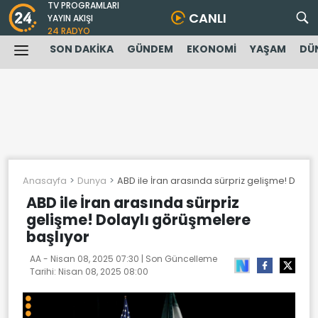
TV PROGRAMLARI
CANLI
YAYIN AKIŞI
24 RADYO
SON DAKİKA
GÜNDEM
EKONOMİ
YAŞAM
DÜ
Anasayfa
Dunya
ABD ile İran arasında sürpriz gelişme! Dolay
ABD ile İran arasında sürpriz
gelişme! Dolaylı görüşmelere
başlıyor
AA -
Nisan 08, 2025 07:30
| Son Güncelleme
Tarihi:
Nisan 08, 2025 08:00