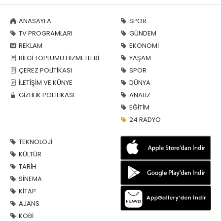
ANASAYFA
SPOR
TV PROGRAMLARI
GÜNDEM
REKLAM
EKONOMİ
BİLGİ TOPLUMU HİZMETLERİ
YAŞAM
ÇEREZ POLİTİKASI
SPOR
İLETİŞİM VE KÜNYE
DÜNYA
GİZLİLİK POLİTİKASI
ANALİZ
EĞİTİM
24 RADYO
TEKNOLOJİ
KÜLTÜR
TARİH
SİNEMA
KİTAP
AJANS
KOBİ