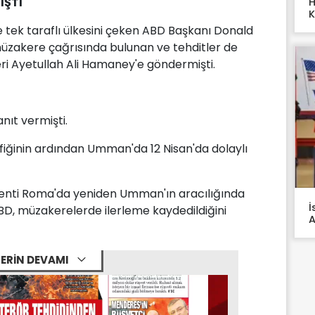
IŞTI
H
K
 tek taraflı ülkesini çeken ABD Başkanı Donald
üzakere çağrısında bulunan ve tehditler de
eri Ayetullah Ali Hamaney'e göndermişti.
ıt vermişti.
iğinin ardından Umman'da 12 Nisan'da dolaylı
aşkenti Roma'da yeniden Umman'ın aracılığında
İ
BD, müzakerelerde ilerleme kaydedildiğini
A
ERİN DEVAMI