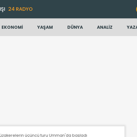
IŞI
24 RADYO
EKONOMİ
YAŞAM
DÜNYA
ANALİZ
YAZ
 müzakerelerin üçüncü turu Umman'da başladı