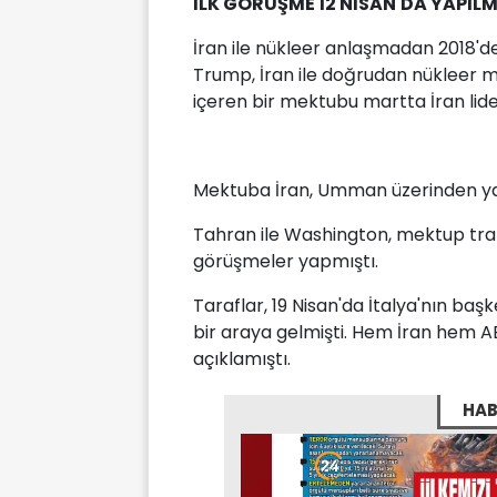
İLK GÖRÜŞME 12 NİSAN'DA YAPILM
İran ile nükleer anlaşmadan 2018'de
Trump, İran ile doğrudan nükleer m
içeren bir mektubu martta İran lid
Mektuba İran, Umman üzerinden yan
Tahran ile Washington, mektup traf
görüşmeler yapmıştı.
Taraflar, 19 Nisan'da İtalya'nın b
bir araya gelmişti. Hem İran hem A
açıklamıştı.
HAB