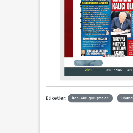
Stream
Unmute
Type
Etiketler:
İran-ABD görüşmeleri
Umma