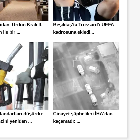
dan, Ürdün Kralı II.
Beşiktaş'ta Trossard'ı UEFA
ile bir ...
kadrosuna ekledi...
tandartları düşürdü:
Cinayet şüphelileri İHA'dan
nzini yeniden ...
kaçamadı: ...