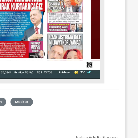
n
Maskat
Native Ads By Pigeoon