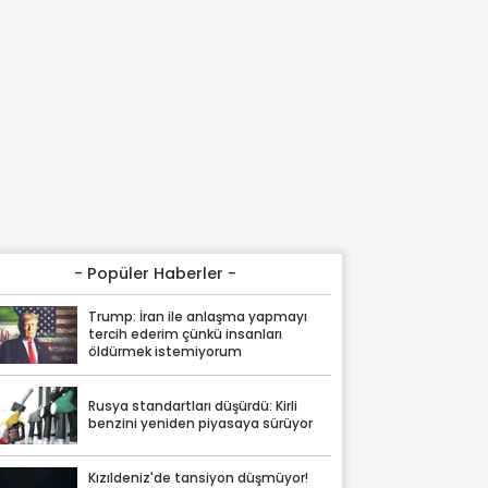
- Popüler Haberler -
Trump: İran ile anlaşma yapmayı
tercih ederim çünkü insanları
öldürmek istemiyorum
Rusya standartları düşürdü: Kirli
benzini yeniden piyasaya sürüyor
Kızıldeniz'de tansiyon düşmüyor!