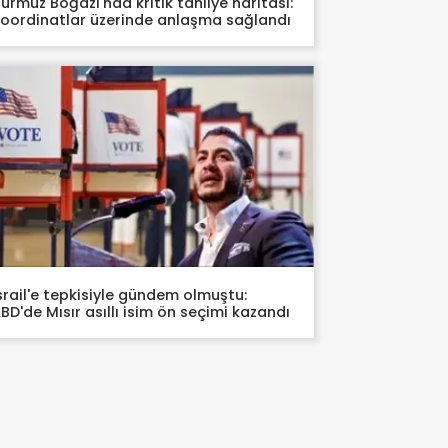
ürmüz Boğazı'nda kritik tahliye haritası:
oordinatlar üzerinde anlaşma sağlandı
srail'e tepkisiyle gündem olmuştu:
BD'de Mısır asıllı isim ön seçimi kazandı