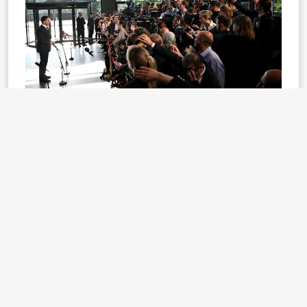
Bakanların toplantıda Ukrayna'daki savaşla ilgili, ABD
Başkanı Donald Trump'ın "mümkün olan en kısa
sürede adil ve kalıcı bir şekilde sona erdirme
yönündeki çabalarını tam desteklediklerini
tekrarladığını da belirten Rutte, şunları kaydetti:
"Bu, hepimizin paylaştığı bir önceliktir. Ukrayna'ya olan
uzun vadeli desteğimizi yeniden teyit ettik. Bu, savaşı
körüklemekle ilgili değil, Ukrayna'nın bugün ve
gelecekte, bir çözüm olsun veya olmasın kendini
savunabilmesini sağlamakla ilgilidir. Ukrayna'ya olan
desteğimizin kalıcı bir barışı sağlamak için önemli
olmaya devam edeceği açıktır."