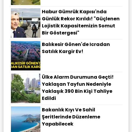
Habur Gümrük Kapısı'nda
Günlük Rekor Kırıldı! "Güçlenen
Lojistik Kapasitemizin Somut
Bir Göstergesi"
Balıkesir Gönen'de Icradan
Satılık Kargir Ev!
Ülke Alarm Durumuna Geçti!
Yaklaşan Tayfun Nedeniyle
Yaklaşık 390 Bin Kişi Tahliye
Edildi
Bakanlık Kıyı Ve Sahil
Şeritlerinde Düzenleme
Yapabilecek