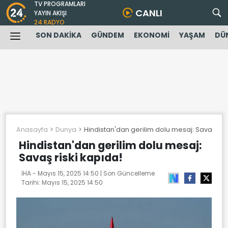
TV PROGRAMLARI
CANLI
YAYIN AKIŞI
24 RADYO
SON DAKİKA
GÜNDEM
EKONOMİ
YAŞAM
DÜ
Anasayfa
Dunya
Hindistan'dan gerilim dolu mesaj: Savaş risk
Hindistan'dan gerilim dolu mesaj:
Savaş riski kapıda!
İHA -
Mayıs 15, 2025 14:50
| Son Güncelleme
Tarihi:
Mayıs 15, 2025 14:50