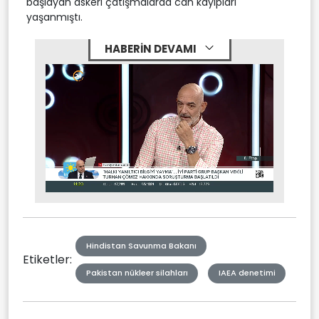
başlayan askeri çatışmalarda can kayıpları
yaşanmıştı.
HABERİN DEVAMI
Stream
Mute
Type
Hindistan Savunma Bakanı
Etiketler:
Pakistan nükleer silahları
IAEA denetimi