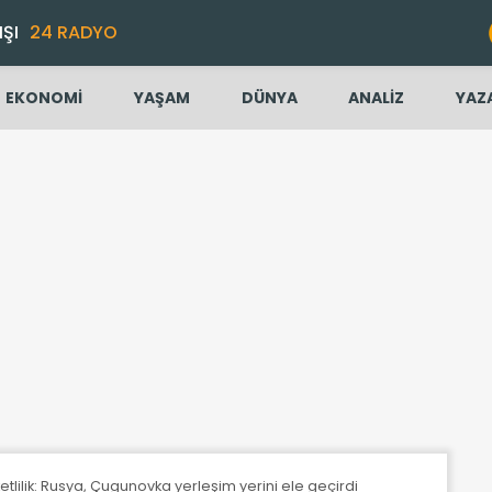
IŞI
24 RADYO
EKONOMİ
YAŞAM
DÜNYA
ANALİZ
YAZ
lilik: Rusya, Çugunovka yerleşim yerini ele geçirdi