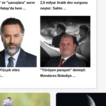
 ve "çavuşlara" asrın
2,5 milyar liralık dev vurguna
Hatay'da hem ...
neşter: Sahte ...
Yüzyılı vites
"Yürüyen parayım" demişti:
...
Menderes Belediye ...