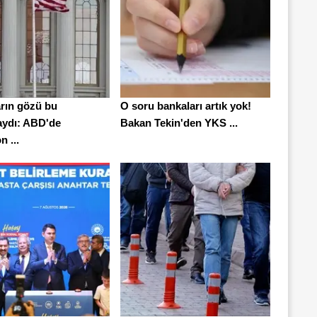
arın gözü bu
O soru bankaları artık yok!
ydı: ABD'de
Bakan Tekin'den YKS ...
n ...