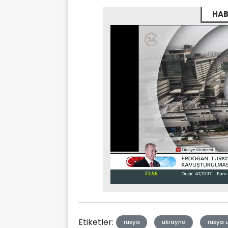
HAB
Stream
Mute
Type
Etiketler:
rusya
ukrayna
rusya 