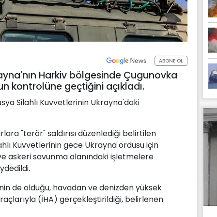
ABONE OL
ayna'nın Harkiv bölgesinde Çugunovka
n kontrolüne geçtiğini açıkladı.
ya Silahlı Kuvvetlerinin Ukrayna'daki
rlara "terör" saldırısı düzenlediği belirtilen
ahlı Kuvvetlerinin gece Ukrayna ordusu için
e ve askeri savunma alanındaki işletmelere
ydedildi.
erinin de olduğu, havadan ve denizden yüksek
raçlarıyla (İHA) gerçekleştirildiği, belirlenen