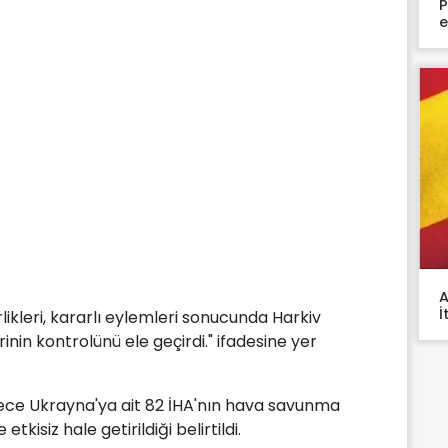
P
e
A
İ
likleri, kararlı eylemleri sonucunda Harkiv
in kontrolünü ele geçirdi." ifadesine yer
ece Ukrayna'ya ait 82 İHA'nın hava savunma
tkisiz hale getirildiği belirtildi.