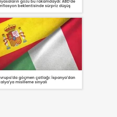
iyasaların gözü bu rakamdaydı: ABD'de
nflasyon beklentisinde sürpriz düşüş
vrupa'da göçmen çatlağı: İspanya'dan
talya'ya misilleme sinyali