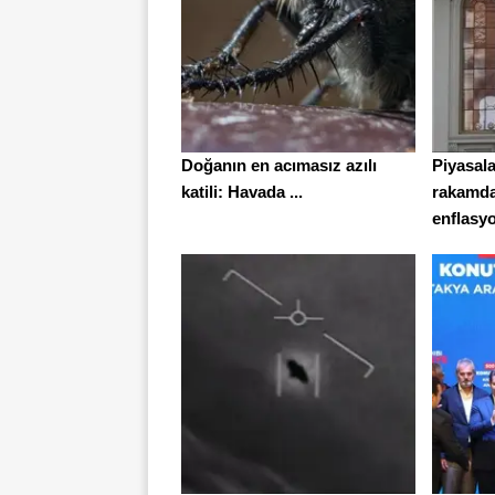
Doğanın en acımasız azılı
Piyasal
katili: Havada ...
rakamda
enflasyo