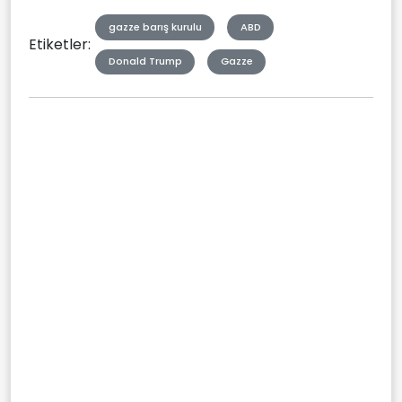
gazze barış kurulu
ABD
Etiketler:
Donald Trump
Gazze