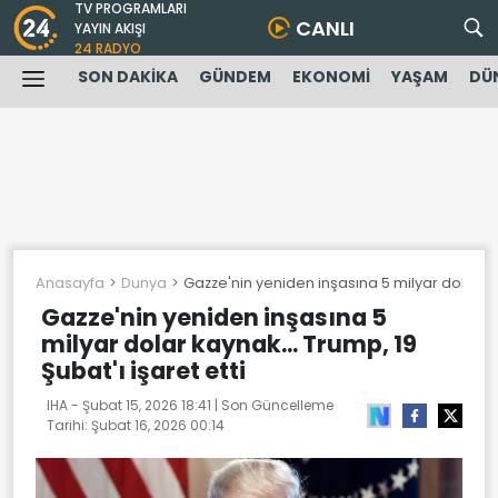
TV PROGRAMLARI
CANLI
YAYIN AKIŞI
24 RADYO
SON DAKİKA
GÜNDEM
EKONOMİ
YAŞAM
DÜ
Anasayfa
Dunya
Gazze'nin yeniden inşasına 5 milyar dolar kayn
Gazze'nin yeniden inşasına 5
milyar dolar kaynak... Trump, 19
Şubat'ı işaret etti
IHA -
Şubat 15, 2026 18:41
| Son Güncelleme
Tarihi:
Şubat 16, 2026 00:14