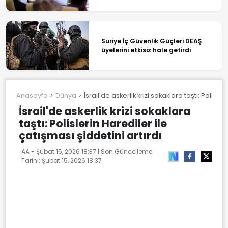
söyledi
Suriye İç Güvenlik Güçleri DEAŞ
üyelerini etkisiz hale getirdi
Anasayfa
Dünya
İsrail'de askerlik krizi sokaklara taştı: Polisle
İsrail'de askerlik krizi sokaklara
taştı: Polislerin Harediler ile
çatışması şiddetini artırdı
AA -
Şubat 15, 2026 18:37
| Son Güncelleme
Tarihi:
Şubat 15, 2026 18:37