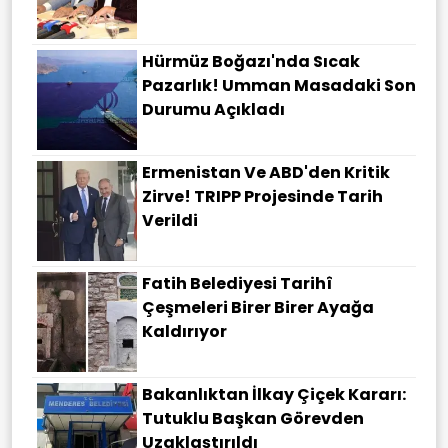
Hürmüz Boğazı'nda Sıcak
Pazarlık! Umman Masadaki Son
Durumu Açıkladı
Ermenistan Ve ABD'den Kritik
Zirve! TRIPP Projesinde Tarih
Verildi
Fatih Belediyesi Tarihî
Çeşmeleri Birer Birer Ayağa
Kaldırıyor
Bakanlıktan İlkay Çiçek Kararı:
Tutuklu Başkan Görevden
Uzaklaştırıldı