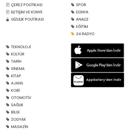
ÇEREZ POLİTİKASI
SPOR
İLETİŞİM VE KÜNYE
DÜNYA
GİZLİLİK POLİTİKASI
ANALİZ
EĞİTİM
24 RADYO
TEKNOLOJİ
KÜLTÜR
TARİH
SİNEMA
KİTAP
AJANS
KOBİ
OTOMOTİV
SAĞLIK
BİLGİ
ZODYAK
MAGAZİN