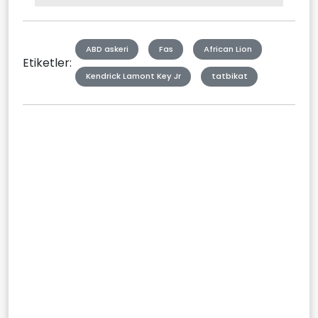
Type
ABD askeri
Fas
African Lion
Etiketler:
Kendrick Lamont Key Jr
tatbikat