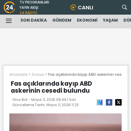
TV PROGRAMLARI
CANLI
YAYIN AKIŞI
24 RADYO
SON DAKİKA
GÜNDEM
EKONOMİ
YAŞAM
DÜ
Anasayfa
Dunya
Fas açıklarında kayıp ABD askerinin cesedi 
Fas açıklarında kayıp ABD
askerinin cesedi bulundu
Onur Bal -
Mayıs 11, 2026 09:49
| Son
Güncelleme Tarihi:
Mayıs 11, 2026 11:23