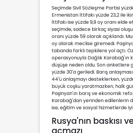
Seçimde Sivil Sözleşme Partisi yüzde
Ermenistan İttifakı yüzde 23,2 ile i
İttifakı ise yüzde 9,9 oy oranı elde et
seçimde, sadece birkaç siyasi oluş
oranı yüzde 59 olarak açıklandı. M
oy alarak meclise giremedi. Paşinyan
tabanda farklı tepkilere yol açtı. Ö
operasyonuyla Dağlık Karabağ'ın k
düşüşe neden oldu. Son anketlere g
yüzde 30'a geriledi. Barış anlaşmas
44'ü anlaşmayı desteklerken, yüzde 
büyük coşku yaratmazken, halk gün
Paşinyan'ın barış ve ekonomik refor
Karabağ'dan yerinden edilenlerin d
ise, eğitim ve sosyal hizmetlerde iyil
Rusya'nın baskısı ve
açmazı