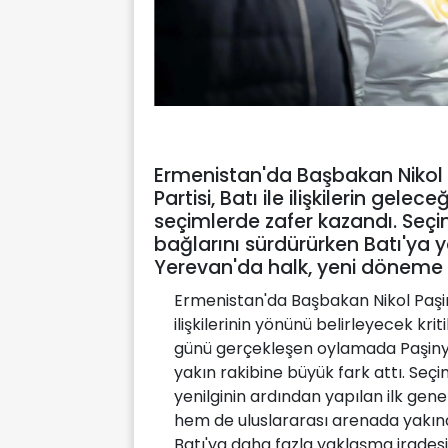
Ermenistan'da Başbakan Nikol Pa
Partisi, Batı ile ilişkilerin gele
seçimlerde zafer kazandı. Seçim
bağlarını sürdürürken Batı'ya y
Yerevan'da halk, yeni döneme 
Ermenistan'da Başbakan Nikol Paşinya
ilişkilerinin yönünü belirleyecek kri
günü gerçekleşen oylamada Paşinyan'
yakın rakibine büyük fark attı. Se
yenilginin ardından yapılan ilk gene
hem de uluslararası arenada yakında
Batı'ya daha fazla yaklaşma iradesi