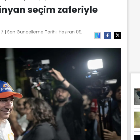
nyan seçim zaferiyle
:47
| Son Güncelleme Tarihi:
Haziran 09,