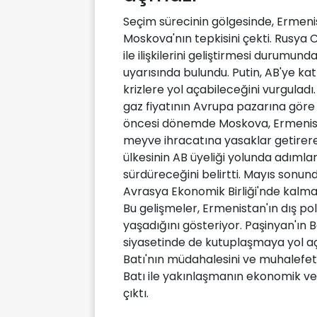
Seçim sürecinin gölgesinde, Ermenis
Moskova'nın tepkisini çekti. Rusya
ile ilişkilerini geliştirmesi durumu
uyarısında bulundu. Putin, AB'ye ka
krizlere yol açabileceğini vurguladı
gaz fiyatının Avrupa pazarına göre
öncesi dönemde Moskova, Ermenista
meyve ihracatına yasaklar getirerek
ülkesinin AB üyeliği yolunda adımlar
sürdüreceğini belirtti. Mayıs sonu
Avrasya Ekonomik Birliği'nde kalm
Bu gelişmeler, Ermenistan'ın dış pol
yaşadığını gösteriyor. Paşinyan'ın Ba
siyasetinde de kutuplaşmaya yol açt
Batı'nın müdahalesini ve muhalefete 
Batı ile yakınlaşmanın ekonomik ve 
çıktı.