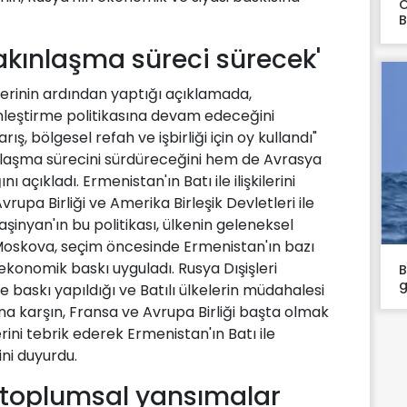
O
B
yakınlaşma süreci sürecek'
erinin ardından yaptığı açıklamada,
erinleştirme politikasına devam edeceğini
ış, bölgesel refah ve işbirliği için oy kullandı"
kınlaşma sürecini sürdüreceğini hem de Avrasya
ı açıkladı. Ermenistan'ın Batı ile ilişkilerini
upa Birliği ve Amerika Birleşik Devletleri ile
şinyan'ın bu politikası, ülkenin geleneksel
. Moskova, seçim öncesinde Ermenistan'ın bazı
ekonomik baskı uyguladı. Rusya Dışişleri
B
g
 baskı yapıldığı ve Batılı ülkelerin müdahalesi
na karşın, Fransa ve Avrupa Birliği başta olmak
erini tebrik ederek Ermenistan'ın Batı ile
ini duyurdu.
 toplumsal yansımalar