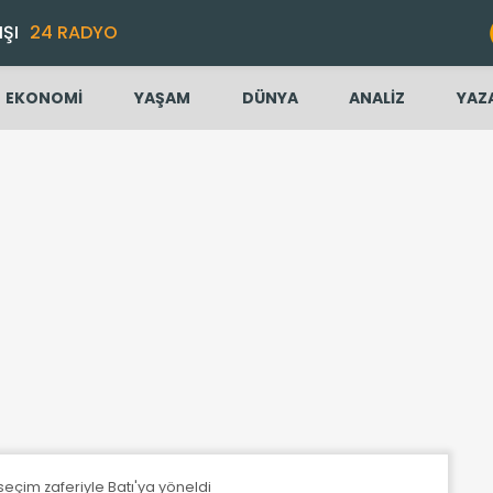
IŞI
24 RADYO
EKONOMİ
YAŞAM
DÜNYA
ANALİZ
YAZ
eçim zaferiyle Batı'ya yöneldi