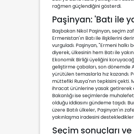
rağmen güçlendiğini gösterdi.
Paşinyan: 'Batı ile 
Başbakan Nikol Paşinyan, seçim zaf
Ermenistan'ın Batı ile ilişkilerini d
vurguladı. Paşinyan, "Ermeni halkı bar
diyerek, ülkesinin hem Batı ile ya
Ekonomik Birliği üyeliğini koruyacağın
geliştirme çabaları, son dönemde Avr
yürütülen temaslarla hız kazandı. Pa
müttefiki Rusya'nın tepkisini çekti
ihracat ürünlerine yasak getirerek 
Bakanlığı ise seçimlerde muhalefete
olduğu iddiasını gündeme taşıdı. Bu
üzere Batılı ülkeler, Paşinyan'ın zaf
yakınlaşma iradesini destekledikler
Seçim sonuçları ve