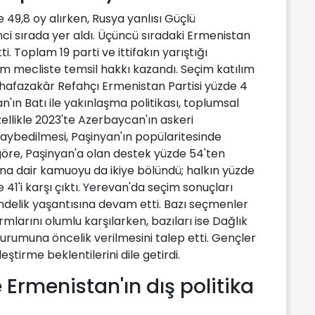
 49,8 oy alırken, Rusya yanlısı Güçlü
kinci sırada yer aldı. Üçüncü sıradaki Ermenistan
ti. Toplam 19 parti ve ittifakın yarıştığı
um mecliste temsil hakkı kazandı. Seçim katılım
uhafazakâr Refahçı Ermenistan Partisi yüzde 4
'ın Batı ile yakınlaşma politikası, toplumsal
zellikle 2023'te Azerbaycan'ın askeri
aybedilmesi, Paşinyan'ın popülaritesinde
öre, Paşinyan'a olan destek yüzde 54'ten
ına dair kamuoyu da ikiye bölündü; halkın yüzde
41'i karşı çıktı. Yerevan'da seçim sonuçları
delik yaşantısına devam etti. Bazı seçmenler
mlarını olumlu karşılarken, bazıları ise Dağlık
urumuna öncelik verilmesini talep etti. Gençler
eştirme beklentilerini dile getirdi.
 Ermenistan'ın dış politika