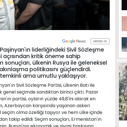
ABONE OL
şinyan'ın liderliğindeki Sivil Sözleşme
ceği açısından kritik öneme sahip
 sonuçları, ülkenin Rusya ile geleneksel
akınlaşma politikasını güçlendirdi.
temkinli ama umutlu yaklaşıyor.
n'ın Sivil Sözleşme Partisi, ülkenin Batı ile
tik genel seçimde sandıktan birinci çıktı. Pazar
ın partisi, oyların yüzde 49,8'ini alarak en
çim, Azerbaycan karşısında yaşanan askeri
l seçim olma özelliği taşıyor ve hem ülke içinde
n takip edildi. Seçim sonuçları, Ermenistan'ın
nin, Rusya'nın ekonomik ve siyasi baskısına