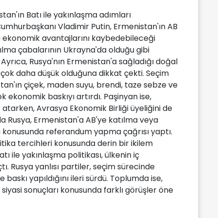
tan'ın Batı ile yakınlaşma adımları
 Cumhurbaşkanı Vladimir Putin, Ermenistan'ın AB
nda ekonomik avantajlarını kaybedebileceği
tılma çabalarının Ukrayna'da olduğu gibi
. Ayrıca, Rusya'nın Ermenistan'a sağladığı doğal
 çok daha düşük olduğuna dikkat çekti. Seçim
n'ın çiçek, maden suyu, brendi, taze sebze ve
 ekonomik baskıyı artırdı. Paşinyan ise,
 atarken, Avrasya Ekonomik Birliği üyeliğini de
nda Rusya, Ermenistan'a AB'ye katılma veya
a konusunda referandum yapma çağrısı yaptı.
itika tercihleri konusunda derin bir ikilem
tı ile yakınlaşma politikası, ülkenin iç
ı. Rusya yanlısı partiler, seçim sürecinde
baskı yapıldığını ileri sürdü. Toplumda ise,
siyasi sonuçları konusunda farklı görüşler öne