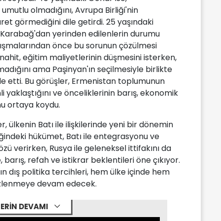
umutlu olmadığını, Avrupa Birliği'nin
ret görmediğini dile getirdi. 25 yaşındaki
k Karabağ'dan yerinden edilenlerin durumu
artışmalarından önce bu sorunun çözülmesi
Anahit, eğitim maliyetlerinin düşmesini isterken,
ığını ama Paşinyan'ın seçilmesiyle birlikte
e etti. Bu görüşler, Ermenistan toplumunun
i yaklaştığını ve önceliklerinin barış, ekonomik
nu ortaya koydu.
ülkenin Batı ile ilişkilerinde yeni bir dönemin
rliğindeki hükümet, Batı ile entegrasyonu ve
ü verirken, Rusya ile geleneksel ittifakını da
barış, refah ve istikrar beklentileri öne çıkıyor.
ış politika tercihleri, hem ülke içinde hem
 izlenmeye devam edecek.
ERİN DEVAMI