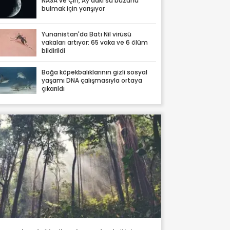
NASA ve Çin, Ay'daki su buzunu
bulmak için yarışıyor
Yunanistan'da Batı Nil virüsü
vakaları artıyor: 65 vaka ve 6 ölüm
bildirildi
Boğa köpekbalıklarının gizli sosyal
yaşamı DNA çalışmasıyla ortaya
çıkarıldı