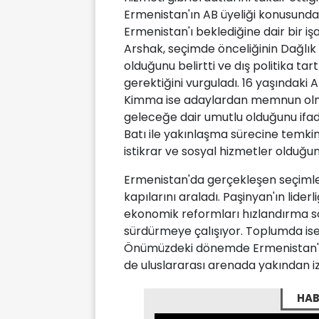
Ermenistan'ın AB üyeliği konusunda 
Ermenistan'ı beklediğine dair bir işa
Arshak, seçimde önceliğinin Dağlı
olduğunu belirtti ve dış politika t
gerektiğini vurguladı. 16 yaşındaki 
Kimma ise adaylardan memnun olmad
geleceğe dair umutlu olduğunu ifad
Batı ile yakınlaşma sürecine temkinl
istikrar ve sosyal hizmetler olduğu
Ermenistan'da gerçekleşen seçimler, 
kapılarını araladı. Paşinyan'ın lide
ekonomik reformları hızlandırma söz
sürdürmeye çalışıyor. Toplumda ise, 
Önümüzdeki dönemde Ermenistan'ın d
de uluslararası arenada yakından
HAB