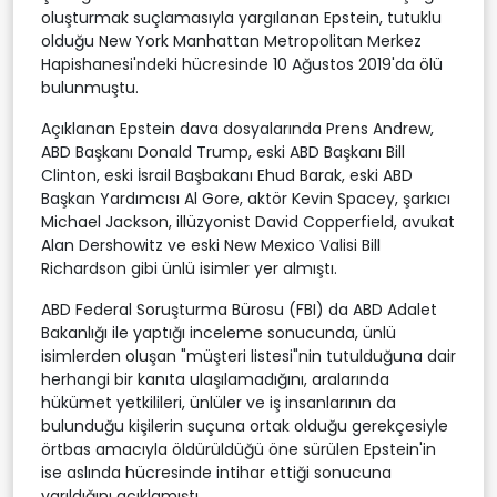
oluşturmak suçlamasıyla yargılanan Epstein, tutuklu
olduğu New York Manhattan Metropolitan Merkez
Hapishanesi'ndeki hücresinde 10 Ağustos 2019'da ölü
bulunmuştu.
Açıklanan Epstein dava dosyalarında Prens Andrew,
ABD Başkanı Donald Trump, eski ABD Başkanı Bill
Clinton, eski İsrail Başbakanı Ehud Barak, eski ABD
Başkan Yardımcısı Al Gore, aktör Kevin Spacey, şarkıcı
Michael Jackson, illüzyonist David Copperfield, avukat
Alan Dershowitz ve eski New Mexico Valisi Bill
Richardson gibi ünlü isimler yer almıştı.
ABD Federal Soruşturma Bürosu (FBI) da ABD Adalet
Bakanlığı ile yaptığı inceleme sonucunda, ünlü
isimlerden oluşan "müşteri listesi"nin tutulduğuna dair
herhangi bir kanıta ulaşılamadığını, aralarında
hükümet yetkilileri, ünlüler ve iş insanlarının da
bulunduğu kişilerin suçuna ortak olduğu gerekçesiyle
örtbas amacıyla öldürüldüğü öne sürülen Epstein'in
ise aslında hücresinde intihar ettiği sonucuna
varıldığını açıklamıştı.