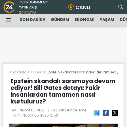
TV PROGRAMLARI
CANLI
YAYIN AKIŞI
24 RADYO
SON DAKİKA
GÜNDEM
EKONOMİ
YAŞAM
DÜ
Anasayfa
Dunya
Epstein skandalı sarsmaya devam ediyor! Bil
Epstein skandalı sarsmaya devam
ediyor! Bill Gates detayı: Fakir
insanlardan tamamen nasıl
kurtuluruz?
AA -
Şubat 05, 2026 12:56
| Son Güncelleme
Tarihi:
Şubat 05, 2026 12:56