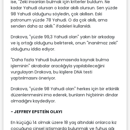
ise, "Zeki insanları bulmak için kriterler buldum. Ne
kadar Yahudi olursan o kadar akıllı olursun. Sen yüzde
98 Yahudi olduğunu söyledin, çok akıllısın. Eski
patronum yüzde 78 Yahudi. O da çok akıllı, ama
senden daha az akıllı." ifadeleri kullanıldı.
Drakova, "yüzde 99,3 Yahudi olan" yakın bir arkadaşı
ve iş ortağı olduğunu belirterek, onun "inanılmaz zeki"
olduğunu iddia ediyor.
"Daha fazla Yahudi bulunmasında kaynak bulma
işleminin" akrabalar aracılığıyla yapılabileceğini
vurgulayan Drakova, bu kişilere DNA testi
yaptırılmasını öneriyor.
Drakova, "yüzde 98 Yahudi olan" herkes için bir etkinlik
düzenlenmesini ima ederek, bunların hiçbirinin dindar
olmadığını kaydediyor.
- JEFFREY EPSTEİN OLAYI
En küçüğü 14 olmak üzere 18 yaş altındaki onlarca kız
çocuğuna cinsel istismarda bulunmak ve fuhuş ağı