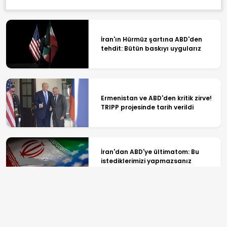
İran'ın Hürmüz şartına ABD'den
tehdit: Bütün baskıyı uygularız
Ermenistan ve ABD'den kritik zirve!
TRIPP projesinde tarih verildi
İran'dan ABD'ye ültimatom: Bu
istediklerimizi yapmazsanız
Hürmüz açılmayacak
Hürmüz Boğazı'nda sıcak pazarlık!
Umman masadaki son durumu