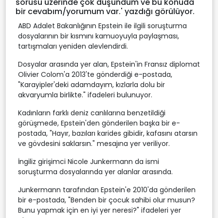
sorusu üzerinde çok düşündüm ve bu konuda
bir cevabım/yorumum var.' yazdığı görülüyor.
ABD Adalet Bakanlığının Epstein ile ilgili soruşturma
dosyalarının bir kısmını kamuoyuyla paylaşması,
tartışmaları yeniden alevlendirdi.
Dosyalar arasında yer alan, Epstein'in Fransız diplomat
Olivier Colom'a 2013'te gönderdiği e-postada,
"Karayipler'deki adamdayım, kızlarla dolu bir
akvaryumla birlikte." ifadeleri bulunuyor.
Kadınların farklı deniz canlılarına benzetildiği
görüşmede, Epstein'den gönderilen başka bir e-
postada, "Hayır, bazıları karides gibidir, kafasını atarsın
ve gövdesini saklarsın." mesajına yer veriliyor.
İngiliz girişimci Nicole Junkermann da ismi
soruşturma dosyalarında yer alanlar arasında.
Junkermann tarafından Epstein'e 2010'da gönderilen
bir e-postada, "Benden bir çocuk sahibi olur musun?
Bunu yapmak için en iyi yer neresi?" ifadeleri yer