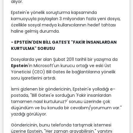
alıyor.
Epstein'e yönelik soruşturma kapsamında
kamuoyuyla paylaşılan 3 milyondan fazla yeni dosya,
özellikle sosyal medya kullanıcılarının hedef tahtası
haline gelmiş durumda.
- EPSTEİN'DEN BİLL GATES'E "FAKİR İNSANLARDAN
KURTULMA" SORUSU
Dosyalarda yer alan Şubat 2011 tarihli bir yazışma da
Epstein
'in Microsoft'un kurucu ortağı ve eski Üst
Yöneticisi (CEO) Bill Gates ile bağlantılarına yönelik
soru işaretlerini artırdı.
İsmi gizlenen bir göndericinin, Epstein'e yolladığı e-
postada, "Bill Gates'e sorduğun 'Fakir insanlardan
tamamen nasıl kurtuluruz?' sorusu üzerinde çok
düşündüm ve bu konuda bir cevabım/yorumum var."
yazdığı görülüyor.
Göndericinin, bunu telefonda tartışmak istemesi
üzerine Epstein, "Her zaman arayabilirsin." yanıtını