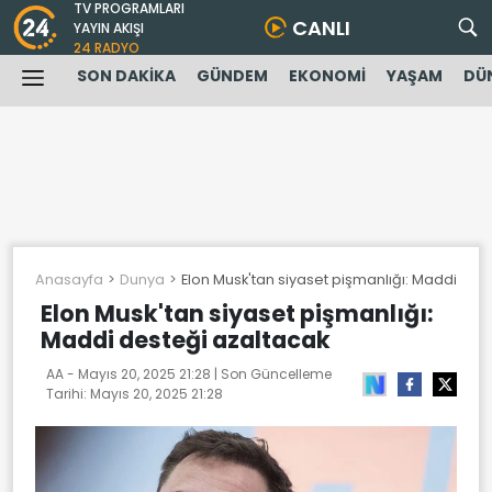
TV PROGRAMLARI
CANLI
YAYIN AKIŞI
24 RADYO
SON DAKİKA
GÜNDEM
EKONOMİ
YAŞAM
DÜ
Anasayfa
Dunya
Elon Musk'tan siyaset pişmanlığı: Maddi des
Elon Musk'tan siyaset pişmanlığı:
Maddi desteği azaltacak
AA -
Mayıs 20, 2025 21:28
| Son Güncelleme
Tarihi:
Mayıs 20, 2025 21:28