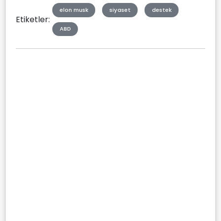
elon musk
siyaset
destek
Etiketler:
ABD