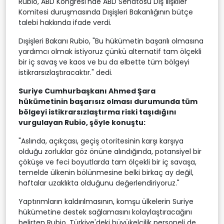
Rubio, ABD Kongresi'nde ABD Senatosu Dış İlişkiler
Komitesi duruşmasında Dışişleri Bakanlığının bütçe
talebi hakkında ifade verdi.
Dışişleri Bakanı Rubio, "Bu hükümetin başarılı olmasına
yardımcı olmak istiyoruz çünkü alternatif tam ölçekli
bir iç savaş ve kaos ve bu da elbette tüm bölgeyi
istikrarsızlaştıracaktır." dedi.
Suriye Cumhurbaşkanı Ahmed Şara
hükümetinin başarısız olması durumunda tüm
bölgeyi istikrarsızlaştırma riski taşıdığını
vurgulayan Rubio, şöyle konuştu:
"Aslında, açıkçası, geçiş otoritesinin karşı karşıya
olduğu zorluklar göz önüne alındığında, potansiyel bir
çöküşe ve feci boyutlarda tam ölçekli bir iç savaşa,
temelde ülkenin bölünmesine belki birkaç ay değil,
haftalar uzaklıkta olduğunu değerlendiriyoruz."
Yaptırımların kaldırılmasının, komşu ülkelerin Suriye
hükümetine destek sağlamasını kolaylaştıracağını
belirten Rubio, Türkiye'deki büyükelçilik personeli de