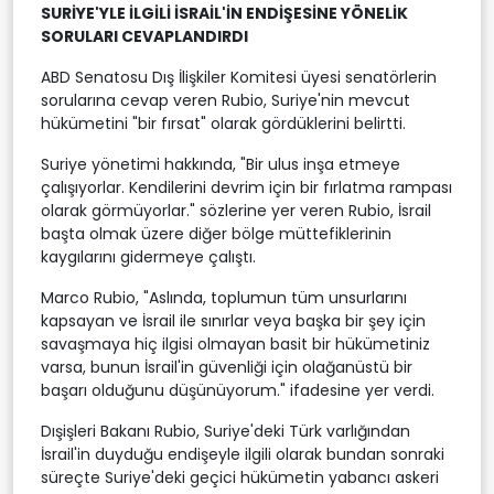
SURİYE'YLE İLGİLİ İSRAİL'İN ENDİŞESİNE YÖNELİK
SORULARI CEVAPLANDIRDI
ABD Senatosu Dış İlişkiler Komitesi üyesi senatörlerin
sorularına cevap veren Rubio, Suriye'nin mevcut
hükümetini "bir fırsat" olarak gördüklerini belirtti.
Suriye yönetimi hakkında, "Bir ulus inşa etmeye
çalışıyorlar. Kendilerini devrim için bir fırlatma rampası
olarak görmüyorlar." sözlerine yer veren Rubio, İsrail
başta olmak üzere diğer bölge müttefiklerinin
kaygılarını gidermeye çalıştı.
Marco Rubio, "Aslında, toplumun tüm unsurlarını
kapsayan ve İsrail ile sınırlar veya başka bir şey için
savaşmaya hiç ilgisi olmayan basit bir hükümetiniz
varsa, bunun İsrail'in güvenliği için olağanüstü bir
başarı olduğunu düşünüyorum." ifadesine yer verdi.
Dışişleri Bakanı Rubio, Suriye'deki Türk varlığından
İsrail'in duyduğu endişeyle ilgili olarak bundan sonraki
süreçte Suriye'deki geçici hükümetin yabancı askeri