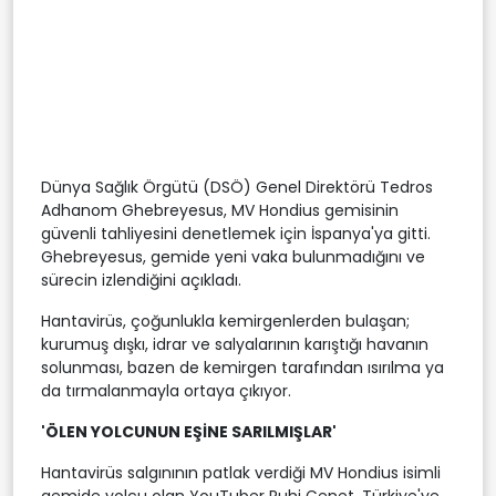
Dünya Sağlık Örgütü (DSÖ) Genel Direktörü Tedros
Adhanom Ghebreyesus, MV Hondius gemisinin
güvenli tahliyesini denetlemek için İspanya'ya gitti.
Ghebreyesus, gemide yeni vaka bulunmadığını ve
sürecin izlendiğini açıkladı.
Hantavirüs, çoğunlukla kemirgenlerden bulaşan;
kurumuş dışkı, idrar ve salyalarının karıştığı havanın
solunması, bazen de kemirgen tarafından ısırılma ya
da tırmalanmayla ortaya çıkıyor.
'ÖLEN YOLCUNUN EŞİNE SARILMIŞLAR'
Hantavirüs salgınının patlak verdiği MV Hondius isimli
gemide yolcu olan YouTuber Ruhi Çenet, Türkiye'ye