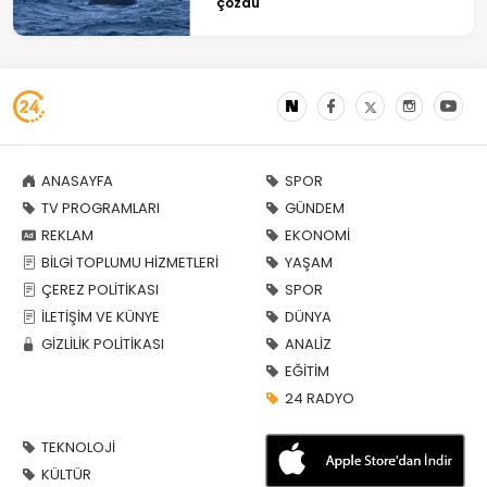
çözdü
ANASAYFA
SPOR
TV PROGRAMLARI
GÜNDEM
REKLAM
EKONOMİ
BİLGİ TOPLUMU HİZMETLERİ
YAŞAM
ÇEREZ POLİTİKASI
SPOR
İLETİŞİM VE KÜNYE
DÜNYA
GİZLİLİK POLİTİKASI
ANALİZ
EĞİTİM
24 RADYO
TEKNOLOJİ
KÜLTÜR