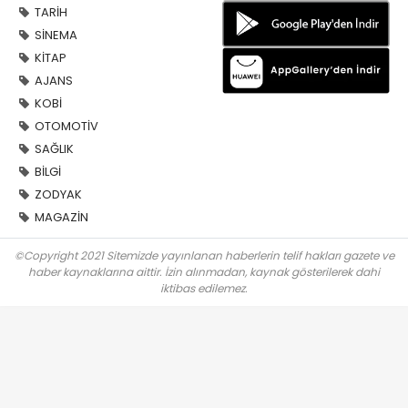
TARİH
SİNEMA
KİTAP
AJANS
KOBİ
OTOMOTİV
SAĞLIK
BİLGİ
ZODYAK
MAGAZİN
©Copyright 2021 Sitemizde yayınlanan haberlerin telif hakları gazete ve
haber kaynaklarına aittir. İzin alınmadan, kaynak gösterilerek dahi
iktibas edilemez.