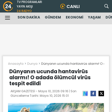
TV PROGRAMLARI
CANLI
YAYIN AKIŞI
24 RADYO
SON DAKİKA
GÜNDEM
EKONOMİ
YAŞAM
DÜ
Anasayfa
Dunya
Dünyanın ucunda hantavirüs alarmı! O adada 
Dünyanın ucunda hantavirüs
alarmı! O adada ölümcül virüs
tespit edildi
AKŞAM GAZETESİ -
Mayıs 10, 2026 09:16
| Son
Güncelleme Tarihi:
Mayıs 10, 2026 15:01