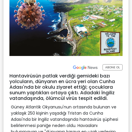
ABONE OL
Hantavirüsün patlak verdiği gemideki bazı
yolcuların, dünyanın en ücra yeri olan Cunha
Adası'nda bir okulu ziyaret ettiği; çocuklara
sunum yaptıkları ortaya çıktı. Adadaki İngiliz
vatandaşında, ölümcül virüs tespit edildi.
Güney Atlantik Okyanusu'nun ortasında bulunan ve
yaklaşık 250 kişinin yaşadığı Tristan da Cunha
Adası'nda bir İngiliz vatandaşında hantavirüs şüphesi
belirlenmesi paniğe neden oldu. Havaalanı
bulunmayan ve "dünyanın karaya en uzak yerleşim