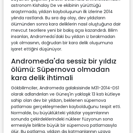
astronom Kishalay De ve ekibinin yürüttüğü
araştırmada, yıldızın kayboluşunun ilk izlerine 2014
yılında rastlandı. Bu sıra dışı olay, dev yıldızların
ölümünden sonra kara deliklerin nasıl oluştuğuna dair
mevcut teorilere yeni bir bakış açısı kazandırdı. Bilim
insanları, Andromeda'daki bu yıldızın iz bırakmadan
yok olmasının, doğrudan bir kara delik oluşumuna
işaret ettiğini düşünüyor.
Andromeda'da sessiz bir yıldız
ölümü: Süpernova olmadan
kara delik ihtimali
Gökbilimciler, Andromeda galaksisinde M31-2014-DS1
olarak adlandırılan ve Güneş'in yaklaşık 13 katı kütleye
sahip olan dev bir yıldızın, beklenen süpernova
patlaması gerçekleşmeden kaybolduğunu tespit etti.
Normalde, bu büyüklükteki yıldızlar yaşamlarının
sonunda çekirdeklerindeki nükleer füzyonun sona
ermesiyle birlikte büyük bir süpernova patlamasıyla
ölür. Bu patlama, yıldızın dış katmanlarının uzaya