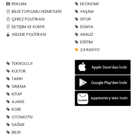
REKLAM
EKONOMİ
BİLGİ TOPLUMU HİZMETLERİ
YAŞAM
ÇEREZ POLİTİKASI
SPOR
İLETİŞİM VE KÜNYE
DÜNYA
GİZLİLİK POLİTİKASI
ANALİZ
EĞİTİM
24 RADYO
TEKNOLOJİ
KÜLTÜR
TARİH
SİNEMA
KİTAP
AJANS
KOBİ
OTOMOTİV
SAĞLIK
BİLGİ