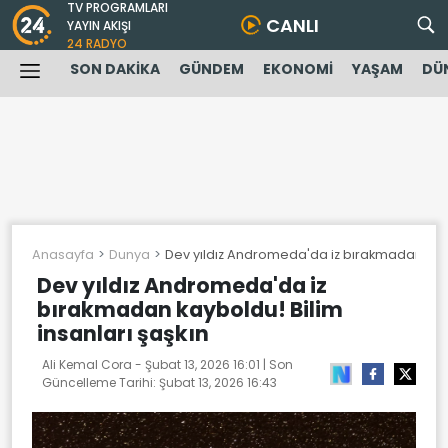
TV PROGRAMLARI
CANLI
YAYIN AKIŞI
24 RADYO
SON DAKİKA
GÜNDEM
EKONOMİ
YAŞAM
DÜ
Anasayfa
Dunya
Dev yıldız Andromeda'da iz bırakmadan kaybo
Dev yıldız Andromeda'da iz
bırakmadan kayboldu! Bilim
insanları şaşkın
Ali Kemal Cora -
Şubat 13, 2026 16:01
| Son
Güncelleme Tarihi:
Şubat 13, 2026 16:43