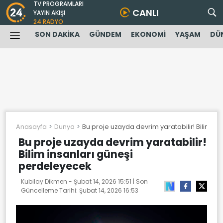
TV PROGRAMLARI
CANLI
YAYIN AKIŞI
24 RADYO
SON DAKİKA
GÜNDEM
EKONOMİ
YAŞAM
DÜ
Anasayfa
Dunya
Bu proje uzayda devrim yaratabilir! Bilim i
Bu proje uzayda devrim yaratabilir!
Bilim insanları güneşi
perdeleyecek
Kubilay Dikmen -
Şubat 14, 2026 15:51
| Son
Güncelleme Tarihi:
Şubat 14, 2026 16:53