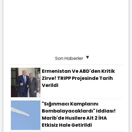
Son Haberler
Ermenistan Ve ABD'den Kritik
Zirve! TRIPP Projesinde Tarih
Verildi
"Sığınmacı Kamplarını
Bombalayacaklardı" Iddiası!
Marib'de Husilere Ait 2 İHA
Etkisiz Hale Getirildi