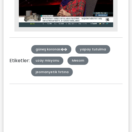
Stream
Mute
Type
güneş koronas��
yapay tutulma
Etiketler:
uzay misyonu
Mesom
jeomanyetik fırtına