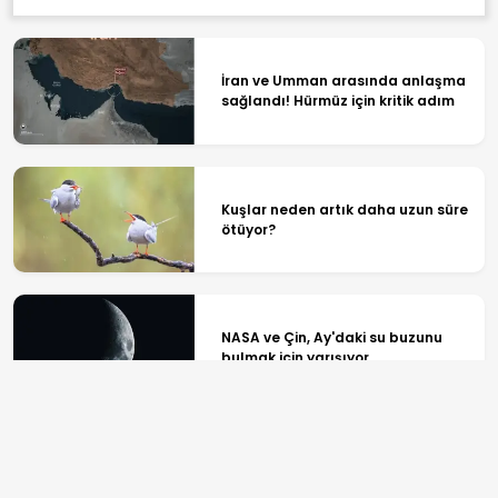
İran ve Umman arasında anlaşma
sağlandı! Hürmüz için kritik adım
Kuşlar neden artık daha uzun süre
ötüyor?
NASA ve Çin, Ay'daki su buzunu
bulmak için yarışıyor
Yunanistan'da Batı Nil virüsü
vakaları artıyor: 65 vaka ve 6 ölüm
bildirildi