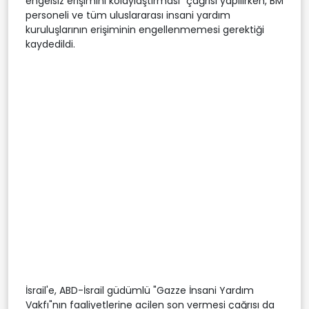
engelsiz erişimini kolaylaştırması" çağrısı yapılırken, BM
personeli ve tüm uluslararası insani yardım
kuruluşlarının erişiminin engellenmemesi gerektiği
kaydedildi.
İsrail'e, ABD-İsrail güdümlü "Gazze İnsani Yardım
Vakfı"nın faaliyetlerine acilen son vermesi çağrısı da