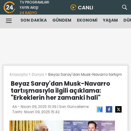
TV PROGRAMLARI
CANLI
YAYIN AKIŞI
24 RADYO
SON DAKİKA
GÜNDEM
EKONOMİ
YAŞAM
DÜ
Anasayfa
Dunya
Beyaz Saray'dan Musk-Navarro tartışmasıyla i
Beyaz Saray'dan Musk-Navarro
tartışmasıyla ilgili açıklama:
"Erkeklerin her zamanki hali"
AA -
Nisan 09, 2025 10:39
| Son Güncelleme
Tarihi:
Nisan 09, 2025 15:42