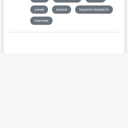
yaralı
sürücü
hayatını kaybetti
hastane