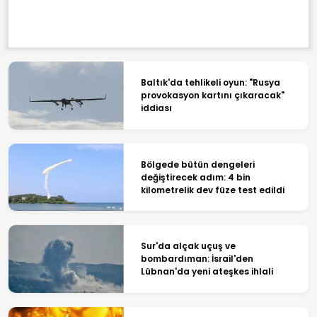
Baltık'da tehlikeli oyun: "Rusya
provokasyon kartını çıkaracak"
iddiası
Bölgede bütün dengeleri
değiştirecek adım: 4 bin
kilometrelik dev füze test edildi
Sur'da alçak uçuş ve
bombardıman: İsrail'den
Lübnan'da yeni ateşkes ihlali