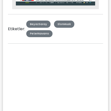
Stream
Mute
Type
BeyazSaray
ElonMusk
Etiketler:
PeterNavarro