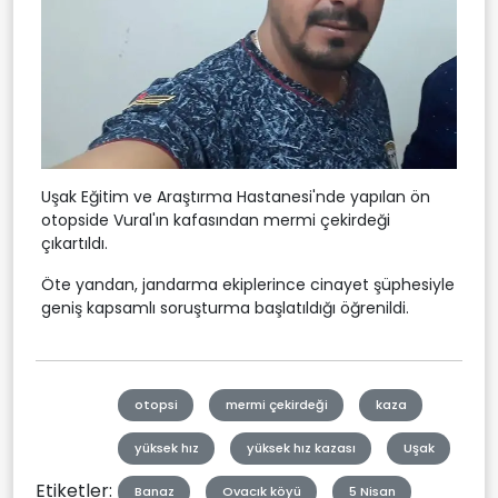
Uşak Eğitim ve Araştırma Hastanesi'nde yapılan ön
otopside Vural'ın kafasından mermi çekirdeği
çıkartıldı.
Öte yandan, jandarma ekiplerince cinayet şüphesiyle
geniş kapsamlı soruşturma başlatıldığı öğrenildi.
otopsi
mermi çekirdeği
kaza
yüksek hız
yüksek hız kazası
Uşak
Etiketler:
Banaz
Ovacık köyü
5 Nisan