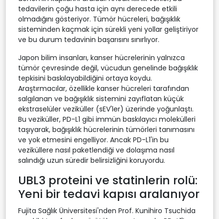
tedavilerin çoğu hasta için aynı derecede etkili
olmadığını gösteriyor. Tümör hücreleri, bağışıklık
sisteminden kaçmak için sürekli yeni yollar geliştiriyor
ve bu durum tedavinin başarısını sınırlıyor.
Japon bilim insanları, kanser hücrelerinin yalnızca
tümör çevresinde değil, vücudun genelinde bağışıklık
tepkisini baskılayabildiğini ortaya koydu.
Araştırmacılar, özellikle kanser hücreleri tarafından
salgılanan ve bağışıklık sistemini zayıflatan küçük
ekstraselüler veziküller (sEV'ler) üzerinde yoğunlaştı.
Bu veziküller, PD-L1 gibi immün baskılayıcı molekülleri
taşıyarak, bağışıklık hücrelerinin tümörleri tanımasını
ve yok etmesini engelliyor. Ancak PD-L1'in bu
veziküllere nasıl paketlendiği ve dolaşıma nasıl
salındığı uzun süredir belirsizliğini koruyordu.
UBL3 proteini ve statinlerin rolü:
Yeni bir tedavi kapısı aralanıyor
Fujita Sağlık Üniversitesi'nden Prof. Kunihiro Tsuchida