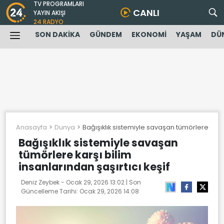
TV PROGRAMLARI
CANLI
YAYIN AKIŞI
24 RADYO
SON DAKİKA
GÜNDEM
EKONOMİ
YAŞAM
DÜ
Anasayfa
Dunya
Bağışıklık sistemiyle savaşan tümörlere karşı 
Bağışıklık sistemiyle savaşan
tümörlere karşı bilim
insanlarından şaşırtıcı keşif
Deniz Zeybek -
Ocak 29, 2026 13:02
| Son
Güncelleme Tarihi:
Ocak 29, 2026 14:08