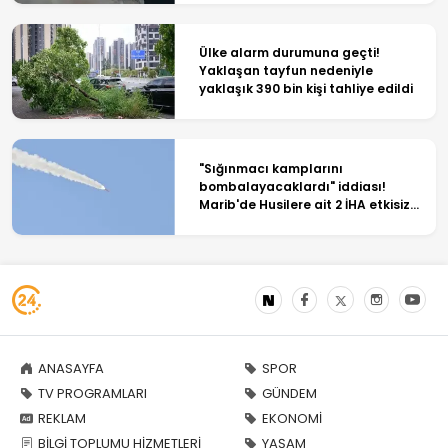
Ülke alarm durumuna geçti!
Yaklaşan tayfun nedeniyle
yaklaşık 390 bin kişi tahliye edildi
"Sığınmacı kamplarını
bombalayacaklardı" iddiası!
Marib'de Husilere ait 2 İHA etkisiz
hale getirildi
ANASAYFA
SPOR
TV PROGRAMLARI
GÜNDEM
REKLAM
EKONOMİ
BİLGİ TOPLUMU HİZMETLERİ
YAŞAM