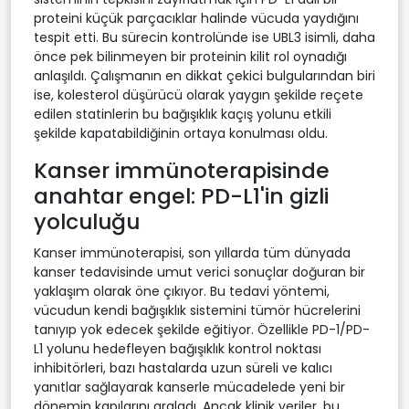
proteini küçük parçacıklar halinde vücuda yaydığını
tespit etti. Bu sürecin kontrolünde ise UBL3 isimli, daha
önce pek bilinmeyen bir proteinin kilit rol oynadığı
anlaşıldı. Çalışmanın en dikkat çekici bulgularından biri
ise, kolesterol düşürücü olarak yaygın şekilde reçete
edilen statinlerin bu bağışıklık kaçış yolunu etkili
şekilde kapatabildiğinin ortaya konulması oldu.
Kanser immünoterapisinde
anahtar engel: PD-L1'in gizli
yolculuğu
Kanser immünoterapisi, son yıllarda tüm dünyada
kanser tedavisinde umut verici sonuçlar doğuran bir
yaklaşım olarak öne çıkıyor. Bu tedavi yöntemi,
vücudun kendi bağışıklık sistemini tümör hücrelerini
tanıyıp yok edecek şekilde eğitiyor. Özellikle PD-1/PD-
L1 yolunu hedefleyen bağışıklık kontrol noktası
inhibitörleri, bazı hastalarda uzun süreli ve kalıcı
yanıtlar sağlayarak kanserle mücadelede yeni bir
dönemin kapılarını araladı. Ancak klinik veriler, bu