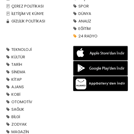
ÇEREZ POLİTİKASI
SPOR
İLETİŞİM VE KÜNYE
DÜNYA
GİZLİLİK POLİTİKASI
ANALİZ
EĞİTİM
24 RADYO
TEKNOLOJİ
KÜLTÜR
TARİH
SİNEMA
KİTAP
AJANS
KOBİ
OTOMOTİV
SAĞLIK
BİLGİ
ZODYAK
MAGAZİN