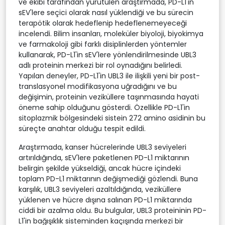
ve ekibi tarafından yürütülen araştırmada, PD-L1'in
sEV'lere seçici olarak nasıl yüklendiği ve bu sürecin
terapötik olarak hedeflenip hedeflenemeyeceği
incelendi. Bilim insanları, moleküler biyoloji, biyokimya
ve farmakoloji gibi farklı disiplinlerden yöntemler
kullanarak, PD-L1'in sEV'lere yönlendirilmesinde UBL3
adlı proteinin merkezi bir rol oynadığını belirledi.
Yapılan deneyler, PD-L1'in UBL3 ile ilişkili yeni bir post-
translasyonel modifikasyona uğradığını ve bu
değişimin, proteinin veziküllere taşınmasında hayati
öneme sahip olduğunu gösterdi. Özellikle PD-L1'in
sitoplazmik bölgesindeki sistein 272 amino asidinin bu
süreçte anahtar olduğu tespit edildi.
Araştırmada, kanser hücrelerinde UBL3 seviyeleri
artırıldığında, sEV'lere paketlenen PD-L1 miktarının
belirgin şekilde yükseldiği, ancak hücre içindeki
toplam PD-L1 miktarının değişmediği gözlendi. Buna
karşılık, UBL3 seviyeleri azaltıldığında, veziküllere
yüklenen ve hücre dışına salınan PD-L1 miktarında
ciddi bir azalma oldu. Bu bulgular, UBL3 proteininin PD-
L1'in bağışıklık sisteminden kaçışında merkezi bir