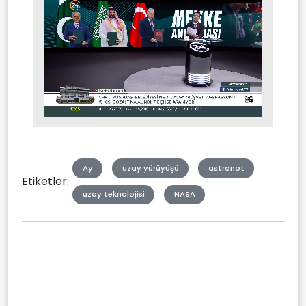
Stream
Mute
Type
Ay
uzay yürüyüşü
astronot
Etiketler:
uzay teknolojisi
NASA