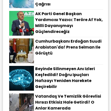
Çağrısı
AK Parti Genel Başkan
Yardımcısı Yazıcı: Teröre Af Yok,
Milli Dayanışmayı
Güçlendireceğiz
Cumhurbaşkanı Erdoğan Suudi
Arabistan'da! Prens Selman Ile
Görüştü
Beyinde Silinmeyen Anı Izleri
Keşfedildi! Doğru Ipuçları
Hafızayı Yeniden Harekete
Geçirebilir
Vatandaş Ve Temizlik Görevlisi
Hırsızı Etkisiz Hale Getirdi! O
Anlar Kamerada