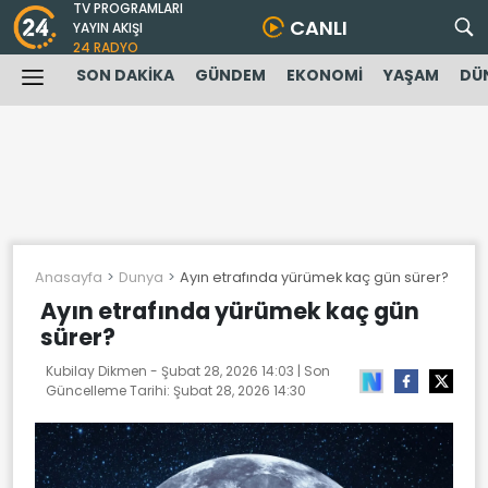
TV PROGRAMLARI
CANLI
YAYIN AKIŞI
24 RADYO
SON DAKİKA
GÜNDEM
EKONOMİ
YAŞAM
DÜ
Anasayfa
Dunya
Ayın etrafında yürümek kaç gün sürer?
Ayın etrafında yürümek kaç gün
sürer?
Kubilay Dikmen -
Şubat 28, 2026 14:03
| Son
Güncelleme Tarihi:
Şubat 28, 2026 14:30