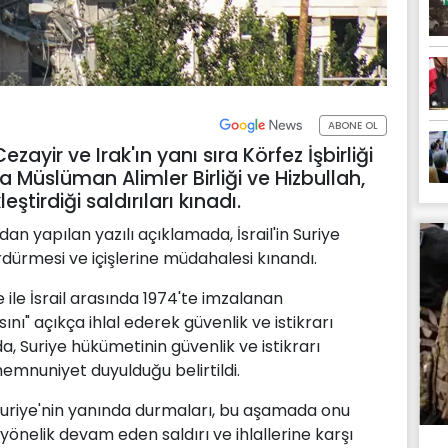
ABONE OL
ezayir ve Irak'ın yanı sıra Körfez İşbirliği
ya Müslüman Alimler Birliği ve Hizbullah,
eştirdiği saldırıları kınadı.
dan yapılan yazılı açıklamada, İsrail'in Suriye
ürdürmesi ve içişlerine müdahalesi kınandı.
ye ile İsrail arasında 1974'te imzalanan
nı" açıkça ihlal ederek güvenlik ve istikrarı
 Suriye hükümetinin güvenlik ve istikrarı
emnuniyet duyulduğu belirtildi.
Suriye'nin yanında durmaları, bu aşamada onu
 yönelik devam eden saldırı ve ihlallerine karşı