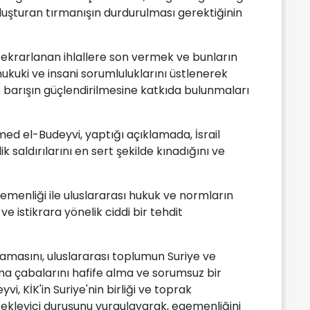
oluşturan tırmanışın durdurulması gerektiğinin
tekrarlanan ihlallere son vermek ve bunların
kuki ve insani sorumluluklarını üstlenerek
e barışın güçlendirilmesine katkıda bulunmaları
d el-Budeyvi, yaptığı açıklamada, İsrail
k saldırılarını en sert şekilde kınadığını ve
egemenliği ile uluslararası hukuk ve normların
ve istikrara yönelik ciddi bir tehdit
arlamasını, uluslararası toplumun Suriye ve
ma çabalarını hafife alma ve sorumsuz bir
i, KİK'in Suriye'nin birliği ve toprak
tekleyici duruşunu vurgulayarak, egemenliğini