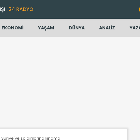
IŞI
24 RADYO
EKONOMİ
YAŞAM
DÜNYA
ANALİZ
YAZ
n Suriye'ye saldırılarına kınama