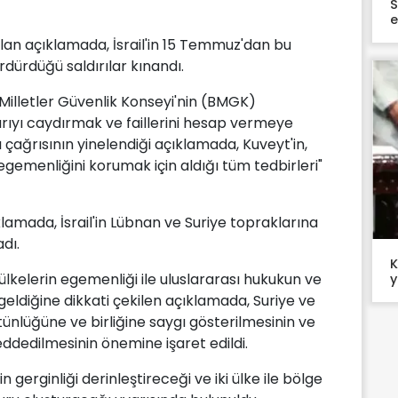
S
e
ılan açıklamada, İsrail'in 15 Temmuz'dan bu
rdürdüğü saldırılar kınandı.
Milletler Güvenlik Konseyi'nin (BMGK)
ırıyı caydırmak ve faillerini hesap vermeye
 çağrısının yinelendiği açıklamada, Kuveyt'in,
ve egemenliğini korumak için aldığı tüm tedbirleri"
ıklamada, İsrail'in Lübnan ve Suriye topraklarına
adı.
K
bu ülkelerin egemenliği ile uluslararası hukukun ve
y
a geldiğine dikkati çekilen açıklamada, Suriye ve
ünlüğüne ve birliğine saygı gösterilmesinin ve
dedilmesinin önemine işaret edildi.
 gerginliği derinleştireceği ve iki ülke ile bölge