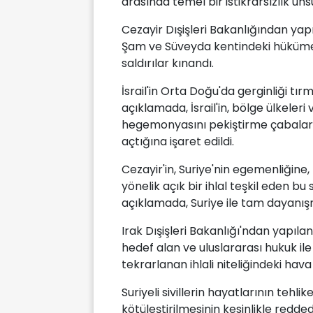
arasında temel bir istikrarsızlık un
Cezayir Dışişleri Bakanlığından yapı
Şam ve Süveyda kentindeki hükümet k
saldırılar kınandı.
İsrail'in Orta Doğu'da gerginliği t
açıklamada, İsrail'in, bölge ülkeler
hegemonyasını pekiştirme çabaların
açtığına işaret edildi.
Cezayir'in, Suriye'nin egemenliğine,
yönelik açık bir ihlal teşkil eden bu 
açıklamada, Suriye ile tam dayanış
Irak Dışişleri Bakanlığı'ndan yapılan
hedef alan ve uluslararası hukuk ile
tekrarlanan ihlali niteliğindeki hava s
Suriyeli sivillerin hayatlarının tehl
kötüleştirilmesinin kesinlikle redde