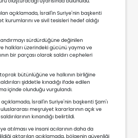
suru oluşturacağı uyarısında bulunuldu.
lan açıklamada, İsrail'in Suriye'nin başkenti
urumlarını ve sivil tesisleri hedef aldığı
ırmandırmayı sürdürdüğüne değinilen
i ve halkları üzerindeki gücünü yayma ve
ın bir parçası olarak saldırı cepheleri
 toprak bütünlüğüne ve halkının birliğine
saldırıları şiddetle kınadığı ifade edilen
ma içinde olunduğu vurgulandı.
 açıklamada, İsrail'in Suriye'nin başkenti Şam'ı
 uluslararası meşruiyet kararlarının açık ve
aldırılarının kınandığı belirtildi.
ikeye atılması ve insani acılarının daha da
dildiği aktarılan açıklamada, bölgenin güvenliği