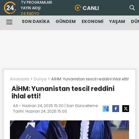
TV PROGRAMLARI
CANLI
YAYIN AKIŞI
24 RADYO
SON DAKİKA
GÜNDEM
EKONOMİ
YAŞAM
DÜ
Anasayfa
Dunya
AİHM: Yunanistan tescil reddini ihlal etti!
AİHM: Yunanistan tescil reddini
ihlal etti!
AA -
Haziran 24, 2025 15:00
| Son Güncelleme
Tarihi:
Haziran 24, 2025 15:00