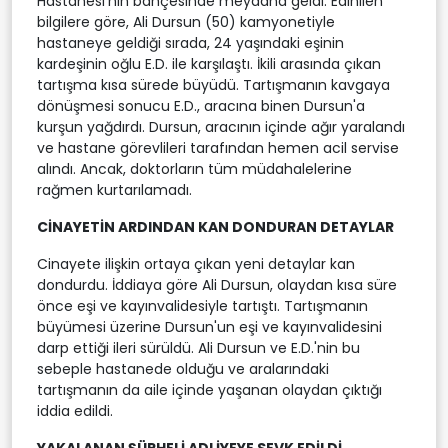
Hastanesi'nin bahçesinde meydana geldi. Edinilen
bilgilere göre, Ali Dursun (50) kamyonetiyle
hastaneye geldiği sırada, 24 yaşındaki eşinin
kardeşinin oğlu E.D. ile karşılaştı. İkili arasında çıkan
tartışma kısa sürede büyüdü. Tartışmanın kavgaya
dönüşmesi sonucu E.D., aracına binen Dursun'a
kurşun yağdırdı. Dursun, aracının içinde ağır yaralandı
ve hastane görevlileri tarafından hemen acil servise
alındı. Ancak, doktorların tüm müdahalelerine
rağmen kurtarılamadı.
CİNAYETİN ARDINDAN KAN DONDURAN DETAYLAR
Cinayete ilişkin ortaya çıkan yeni detaylar kan
dondurdu. İddiaya göre Ali Dursun, olaydan kısa süre
önce eşi ve kayınvalidesiyle tartıştı. Tartışmanın
büyümesi üzerine Dursun'un eşi ve kayınvalidesini
darp ettiği ileri sürüldü. Ali Dursun ve E.D.'nin bu
sebeple hastanede olduğu ve aralarındaki
tartışmanın da aile içinde yaşanan olaydan çıktığı
iddia edildi.