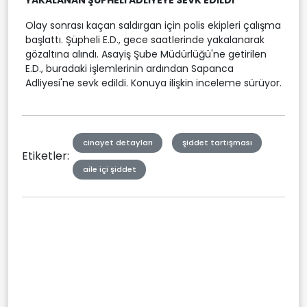
YAKALANAN ŞÜPHELİ ADLİYEYE SEVK EDİLDİ
Olay sonrası kaçan saldırgan için polis ekipleri çalışma
başlattı. Şüpheli E.D., gece saatlerinde yakalanarak
gözaltına alındı. Asayiş Şube Müdürlüğü'ne getirilen
E.D., buradaki işlemlerinin ardından Sapanca
Adliyesi'ne sevk edildi. Konuya ilişkin inceleme sürüyor.
cinayet detayları
şiddet tartışması
Etiketler:
aile içi şiddet