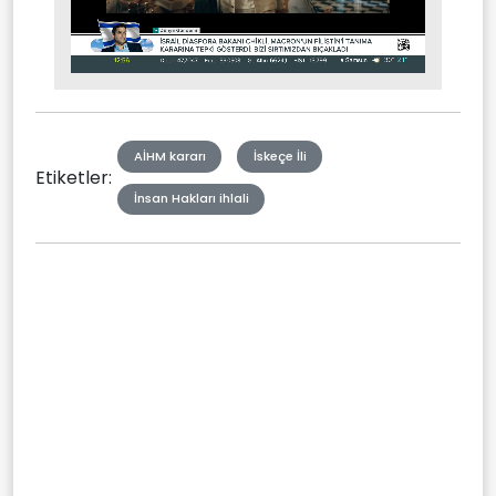
Stream
Mute
Type
AİHM kararı
İskeçe İli
Etiketler:
İnsan Hakları ihlali