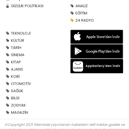
GİZLİLİK POLİTİKASI
ANALİZ
EĞİTİM
24 RADYO
TEKNOLOJİ
KÜLTÜR
TARİH
SİNEMA
KİTAP
AJANS
KOBİ
OTOMOTİV
SAĞLIK
BİLGİ
ZODYAK
MAGAZİN
©Copyright 2021 Sitemizde yayınlanan haberlerin telif hakları gazete ve