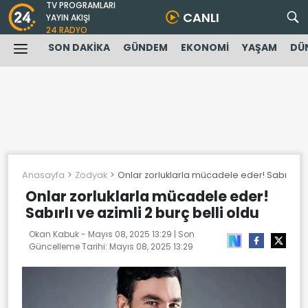
TV PROGRAMLARI
CANLI
YAYIN AKIŞI
24 RADYO
SON DAKİKA
GÜNDEM
EKONOMİ
YAŞAM
DÜ
Anasayfa
Zodyak
Onlar zorluklarla mücadele eder! Sabırlı ve 
Onlar zorluklarla mücadele eder!
Sabırlı ve azimli 2 burç belli oldu
Okan Kabuk -
Mayıs 08, 2025 13:29
| Son
Güncelleme Tarihi:
Mayıs 08, 2025 13:29