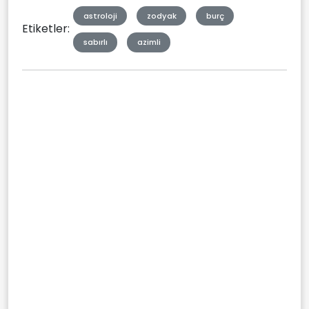
astroloji
zodyak
burç
Etiketler:
sabırlı
azimli