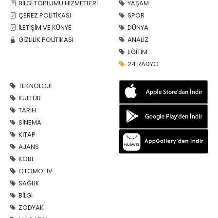
BİLGİ TOPLUMU HİZMETLERİ
YAŞAM
ÇEREZ POLİTİKASI
SPOR
İLETİŞİM VE KÜNYE
DÜNYA
GİZLİLİK POLİTİKASI
ANALİZ
EĞİTİM
24 RADYO
TEKNOLOJİ
KÜLTÜR
TARİH
SİNEMA
KİTAP
AJANS
KOBİ
OTOMOTİV
SAĞLIK
BİLGİ
ZODYAK