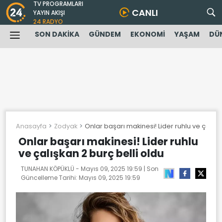
TV PROGRAMLARI
CANLI
YAYIN AKIŞI
24 RADYO
SON DAKİKA
GÜNDEM
EKONOMİ
YAŞAM
DÜ
Anasayfa
Zodyak
Onlar başarı makinesi! Lider ruhlu ve çalışk
Onlar başarı makinesi! Lider ruhlu
ve çalışkan 2 burç belli oldu
TUNAHAN KÖPÜKLÜ -
Mayıs 09, 2025 19:59
| Son
Güncelleme Tarihi:
Mayıs 09, 2025 19:59