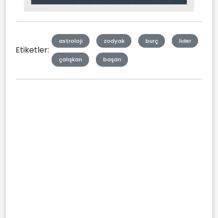
Type
astroloji
zodyak
burç
lider
Etiketler:
çalışkan
başarı