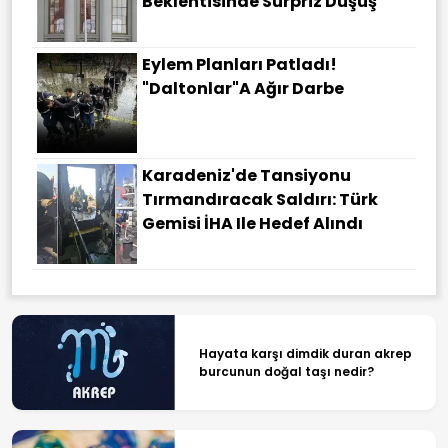
Beklentisinde Sürpriz Düşüş
Eylem Planları Patladı!
"Daltonlar"a Ağır Darbe
Karadeniz'de Tansiyonu
Tırmandıracak Saldırı: Türk
Gemisi İHA Ile Hedef Alındı
Hayata karşı dimdik duran akrep
burcunun doğal taşı nedir?