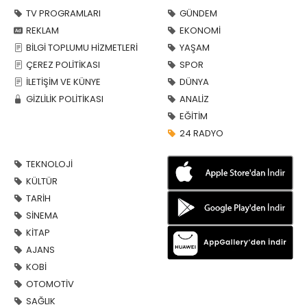
TV PROGRAMLARI
GÜNDEM
REKLAM
EKONOMİ
BİLGİ TOPLUMU HİZMETLERİ
YAŞAM
ÇEREZ POLİTİKASI
SPOR
İLETİŞİM VE KÜNYE
DÜNYA
GİZLİLİK POLİTİKASI
ANALİZ
EĞİTİM
24 RADYO
TEKNOLOJİ
KÜLTÜR
TARİH
SİNEMA
KİTAP
AJANS
KOBİ
OTOMOTİV
SAĞLIK