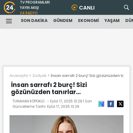
TV PROGRAMLARI
CANLI
YAYIN AKIŞI
24 RADYO
SON DAKİKA
GÜNDEM
EKONOMİ
YAŞAM
DÜ
Anasayfa
Zodyak
İnsan sarrafı 2 burç! Sizi gözünüzden tanırl
İnsan sarrafı 2 burç! Sizi
gözünüzden tanırlar…
TUNAHAN KÖPÜKLÜ . -
Eylül 17, 2025 13:29
| Son
Güncelleme Tarihi:
Eylül 17, 2025 13:29