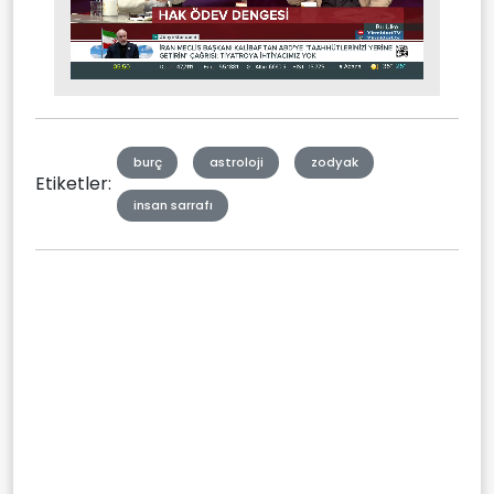
Stream
Mute
Type
burç
astroloji
zodyak
Etiketler:
insan sarrafı