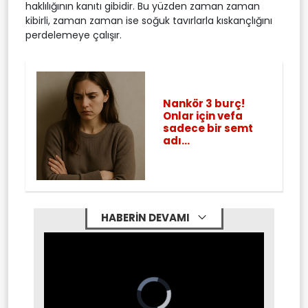
haklılığının kanıtı gibidir. Bu yüzden zaman zaman
kibirli, zaman zaman ise soğuk tavırlarla kıskançlığını
perdelemeye çalışır.
Nankör 3 burç!
Onlar için vefa
sadece bir semt
adı...
HABERİN DEVAMI
Video
Player
is
loading.