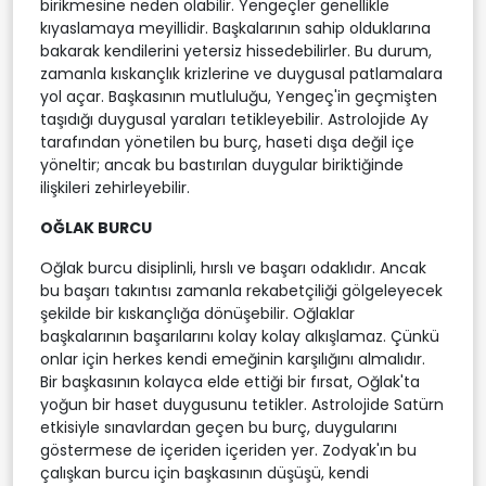
birikmesine neden olabilir. Yengeçler genellikle
kıyaslamaya meyillidir. Başkalarının sahip olduklarına
bakarak kendilerini yetersiz hissedebilirler. Bu durum,
zamanla kıskançlık krizlerine ve duygusal patlamalara
yol açar. Başkasının mutluluğu, Yengeç'in geçmişten
taşıdığı duygusal yaraları tetikleyebilir. Astrolojide Ay
tarafından yönetilen bu burç, haseti dışa değil içe
yöneltir; ancak bu bastırılan duygular biriktiğinde
ilişkileri zehirleyebilir.
OĞLAK BURCU
Oğlak burcu disiplinli, hırslı ve başarı odaklıdır. Ancak
bu başarı takıntısı zamanla rekabetçiliği gölgeleyecek
şekilde bir kıskançlığa dönüşebilir. Oğlaklar
başkalarının başarılarını kolay kolay alkışlamaz. Çünkü
onlar için herkes kendi emeğinin karşılığını almalıdır.
Bir başkasının kolayca elde ettiği bir fırsat, Oğlak'ta
yoğun bir haset duygusunu tetikler. Astrolojide Satürn
etkisiyle sınavlardan geçen bu burç, duygularını
göstermese de içeriden içeriden yer. Zodyak'ın bu
çalışkan burcu için başkasının düşüşü, kendi