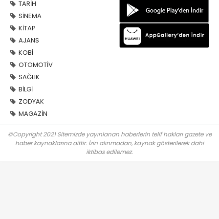
TARİH
SİNEMA
KİTAP
AJANS
KOBİ
OTOMOTİV
SAĞLIK
BİLGİ
ZODYAK
MAGAZİN
©Copyright 2021 Sitemizde yayınlanan haberlerin telif hakları gazete ve
haber kaynaklarına aittir. İzin alınmadan, kaynak gösterilerek dahi
iktibas edilemez.