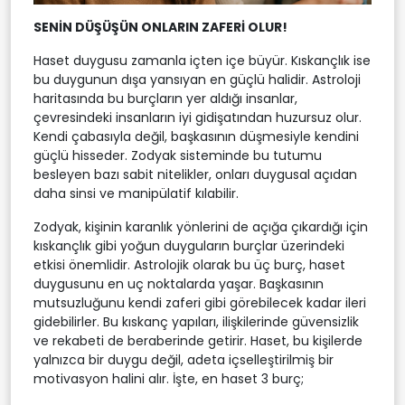
SENİN DÜŞÜŞÜN ONLARIN ZAFERİ OLUR!
Haset duygusu zamanla içten içe büyür. Kıskançlık ise
bu duygunun dışa yansıyan en güçlü halidir. Astroloji
haritasında bu burçların yer aldığı insanlar,
çevresindeki insanların iyi gidişatından huzursuz olur.
Kendi çabasıyla değil, başkasının düşmesiyle kendini
güçlü hisseder. Zodyak sisteminde bu tutumu
besleyen bazı sabit nitelikler, onları duygusal açıdan
daha sinsi ve manipülatif kılabilir.
Zodyak, kişinin karanlık yönlerini de açığa çıkardığı için
kıskançlık gibi yoğun duyguların burçlar üzerindeki
etkisi önemlidir. Astrolojik olarak bu üç burç, haset
duygusunu en uç noktalarda yaşar. Başkasının
mutsuzluğunu kendi zaferi gibi görebilecek kadar ileri
gidebilirler. Bu kıskanç yapıları, ilişkilerinde güvensizlik
ve rekabeti de beraberinde getirir. Haset, bu kişilerde
yalnızca bir duygu değil, adeta içselleştirilmiş bir
motivasyon halini alır. İşte, en haset 3 burç;