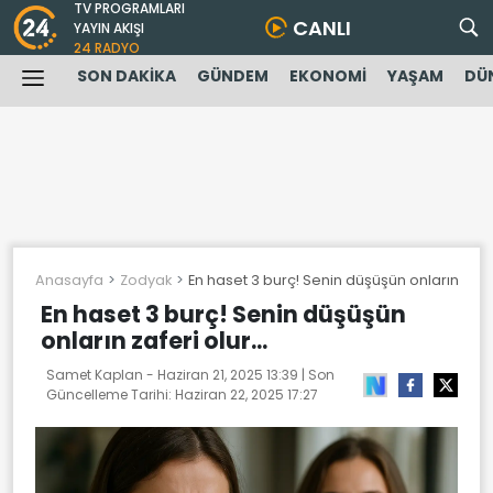
TV PROGRAMLARI
CANLI
YAYIN AKIŞI
24 RADYO
SON DAKİKA
GÜNDEM
EKONOMİ
YAŞAM
DÜ
Anasayfa
Zodyak
En haset 3 burç! Senin düşüşün onların zaferi
En haset 3 burç! Senin düşüşün
onların zaferi olur...
Samet Kaplan -
Haziran 21, 2025 13:39
| Son
Güncelleme Tarihi:
Haziran 22, 2025 17:27