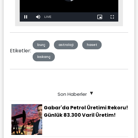
Stream
LIVE
Pause
Mute
Picture-
Fullscreen
in-
Picture
Type
burç
astroloji
haset
Etiketler:
kıskanç
Son Haberler
Gabar'da Petrol Üretimi Rekoru!
Günlük 83.300 Varil Üretim!