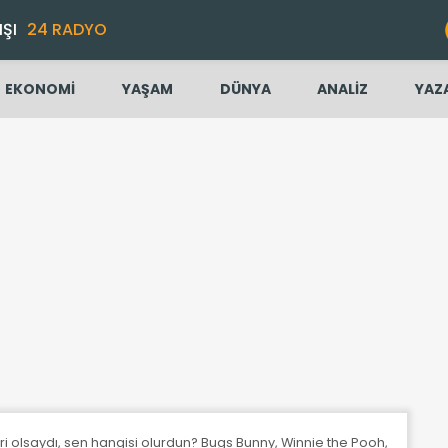
IŞI
24 RADYO
EKONOMİ
YAŞAM
DÜNYA
ANALİZ
YAZ
eri olsaydı, sen hangisi olurdun? Bugs Bunny, Winnie the Pooh, Hello Kitty