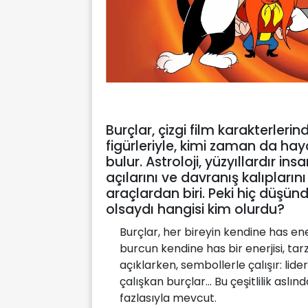
Burçlar, çizgi film karakterleri
figürleriyle, kimi zaman da hay
bulur. Astroloji, yüzyıllardır insa
açılarını ve davranış kalıpları
araçlardan biri. Peki hiç düşünd
olsaydı hangisi kim olurdu?
Burçlar, her bireyin kendine has enerj
burcun kendine has bir enerjisi, tarzı
açıklarken, sembollerle çalışır: lide
çalışkan burçlar... Bu çeşitlilik as
fazlasıyla mevcut.