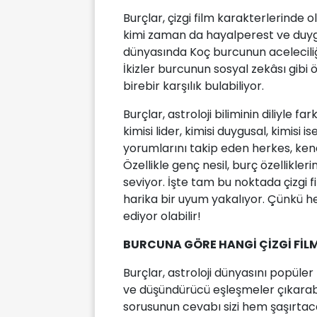
Burçlar, çizgi film karakterlerinde o
kimi zaman da hayalperest ve duygus
dünyasında Koç burcunun acelecili
İkizler burcunun sosyal zekâsı gibi
birebir karşılık bulabiliyor.
Burçlar, astroloji biliminin diliyle far
kimisi lider, kimisi duygusal, kimisi
yorumlarını takip eden herkes, ken
Özellikle genç nesil, burç özellikl
seviyor. İşte tam bu noktada çizgi fi
harika bir uyum yakalıyor. Çünkü he
ediyor olabilir!
BURCUNA GÖRE HANGİ ÇİZGİ FİL
Burçlar, astroloji dünyasını popüle
ve düşündürücü eşleşmeler çıkarabili
sorusunun cevabı sizi hem şaşırta