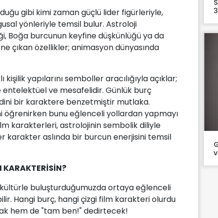
S
3
lduğu gibi kimi zaman güçlü lider figürleriyle,
al yönleriyle temsil bulur. Astroloji
ği, Boğa burcunun keyfine düşkünlüğü ya da
 öne çıkan özellikler; animasyon dünyasında
klı kişilik yapılarını semboller aracılığıyla açıklar;
 ise entelektüel ve mesafelidir. Günlük burç
dini bir karaktere benzetmiştir mutlaka.
erini öğrenirken bunu eğlenceli yollardan yapmayı
lm karakterleri, astrolojinin sembolik diliyle
r karakter aslında bir burcun enerjisini temsil
G
M KARAKTERİSİN?
r kültürle buluşturduğumuzda ortaya eğlenceli
r. Hangi burç, hangi çizgi film karakteri olurdu
cak hem de "tam ben!" dedirtecek!