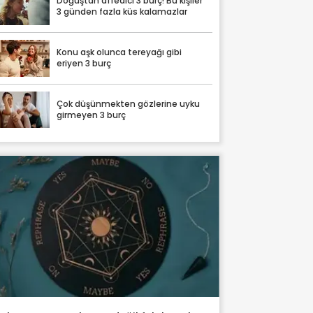
Doğuştan affedici 3 burç! Bu kişiler
3 günden fazla küs kalamazlar
Konu aşk olunca tereyağı gibi
eriyen 3 burç
Çok düşünmekten gözlerine uyku
girmeyen 3 burç