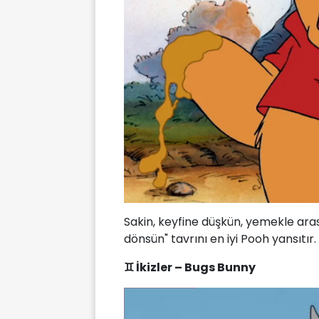
Sakin, keyfine düşkün, yemekle arası
dönsün" tavrını en iyi Pooh yansıtır.
♊ İkizler – Bugs Bunny