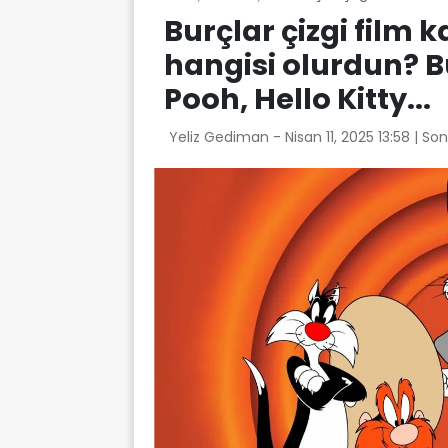
Burçlar çizgi film k
hangisi olurdun? B
Pooh, Hello Kitty...
Yeliz Gediman -
Nisan 11, 2025 13:58
| So