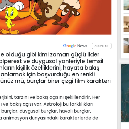
ABONE OL
nde olduğu gibi kimi zaman güçlü lider
alperest ve duygusal yönleriyle temsil
nların kişilik özelliklerini, hayata bakış
nı anlamak için başvurduğu en renkli
ünüz mü, burçlar birer çizgi film karakteri
isini, tarzını ve bakış açısını şekillendirir. Her
 ve bakış açısı var. Astroloji bu farklılıkları
r burçlar, duygusal burçlar, havalı burçlar,
lında animasyon dünyasındaki karakterlerde de