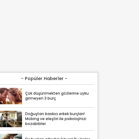
- Popüler Haberler -
Çok düşünmekten gözlerine uyku
girmeyen 3 burç
Doğuştan baskıcı erkek burçları!
Mobing ve eleştiri ile psikolojinizi
bozabilirler