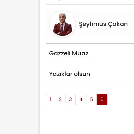
Şeyhmus Çakan
Gazzeli Muaz
Yazıklar olsun
1
2
3
4
5
6