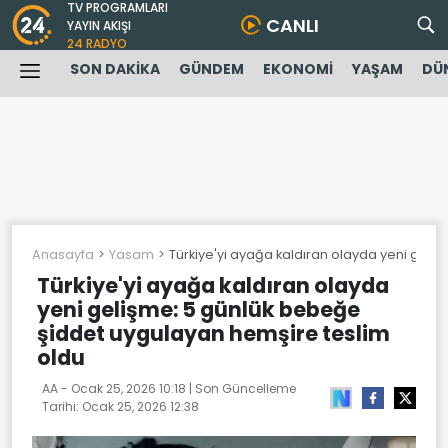
TV PROGRAMLARI
CANLI
YAYIN AKIŞI
24 RADYO
SON DAKİKA
GÜNDEM
EKONOMİ
YAŞAM
DÜ
Anasayfa
Yasam
Türkiye'yi ayağa kaldıran olayda yeni geli
Türkiye'yi ayağa kaldıran olayda
yeni gelişme: 5 günlük bebeğe
şiddet uygulayan hemşire teslim
oldu
AA -
Ocak 25, 2026 10:18
| Son Güncelleme
Tarihi:
Ocak 25, 2026 12:38