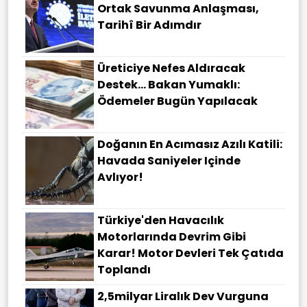
Ortak Savunma Anlaşması,
Tarihî Bir Adımdır
Üreticiye Nefes Aldıracak
Destek... Bakan Yumaklı:
Ödemeler Bugün Yapılacak
Doğanın En Acımasız Azılı Katili:
Havada Saniyeler Içinde
Avlıyor!
Türkiye'den Havacılık
Motorlarında Devrim Gibi
Karar! Motor Devleri Tek Çatıda
Toplandı
2,5milyar Liralık Dev Vurguna