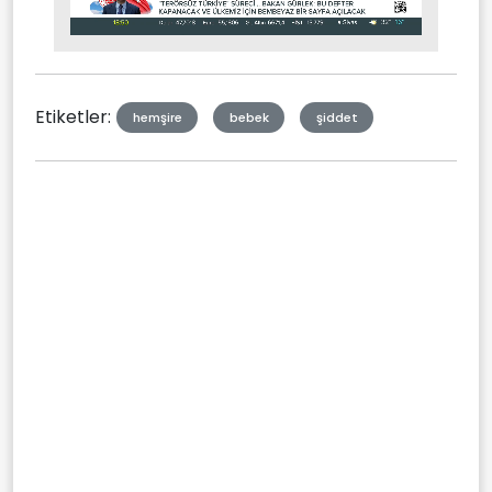
Stream
Mute
Type
Etiketler:
hemşire
bebek
şiddet