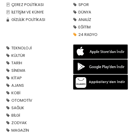
ÇEREZ POLİTİKASI
SPOR
İLETİŞİM VE KÜNYE
DÜNYA
GİZLİLİK POLİTİKASI
ANALİZ
EĞİTİM
24 RADYO
TEKNOLOJİ
KÜLTÜR
TARİH
SİNEMA
KİTAP
AJANS
KOBİ
OTOMOTİV
SAĞLIK
BİLGİ
ZODYAK
MAGAZİN