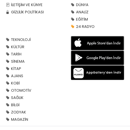
İLETİŞİM VE KÜNYE
DÜNYA
GİZLİLİK POLİTİKASI
ANALİZ
EĞİTİM
24 RADYO
TEKNOLOJİ
KÜLTÜR
TARİH
SİNEMA
KİTAP
AJANS
KOBİ
OTOMOTİV
SAĞLIK
BİLGİ
ZODYAK
MAGAZİN