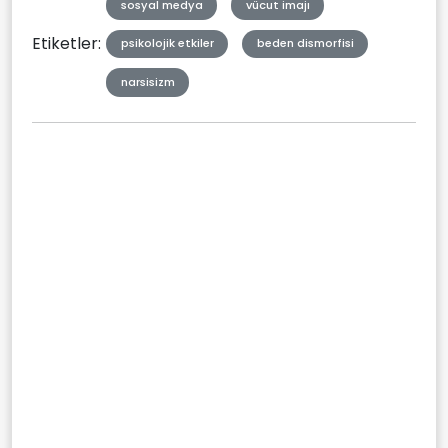
sosyal medya
vücut imajı
Etiketler:
psikolojik etkiler
beden dismorfisi
narsisizm