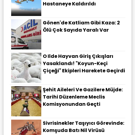
Hastaneye Kaldırıldı
Gönen'de Katliam Gibi Kaza: 2
Ölü Çok Sayıda Yaralı Var
O Ilde Hayvan Giriş Çıkışları
Yasaklandı! "Koyun-Keçi
Çiçeği" Ekipleri Harekete Geçirdi
Şehit Aileleri Ve Gazilere Müjde:
Tarihi Düzenleme Meclis
Komisyonundan Geçti
Sivrisinekler Taşıyıcı Görevinde:
Komşuda Batı Nil Virüsü