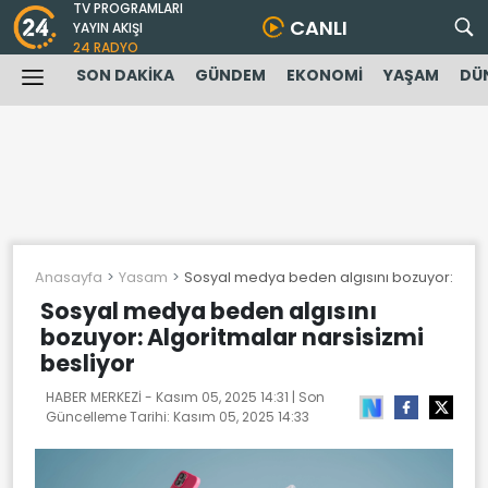
TV PROGRAMLARI
CANLI
YAYIN AKIŞI
24 RADYO
SON DAKİKA
GÜNDEM
EKONOMİ
YAŞAM
DÜ
Anasayfa
Yasam
Sosyal medya beden algısını bozuyor: Algor
Sosyal medya beden algısını
bozuyor: Algoritmalar narsisizmi
besliyor
HABER MERKEZİ -
Kasım 05, 2025 14:31
| Son
Güncelleme Tarihi:
Kasım 05, 2025 14:33