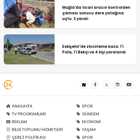
Muğla'da ticari aracın kontrolden
çıkması sonucu dere yatağına
uçtu: 2 yaralı
Eskişehir'de zincirleme kaza: 1'i
Polis, 1'i Bekçi ve 4 kişi yaralandı
ANASAYFA
SPOR
TV PROGRAMLARI
GÜNDEM
REKLAM
EKONOMİ
BİLGİ TOPLUMU HİZMETLERİ
YAŞAM
ÇEREZ POLİTİKASI
SPOR