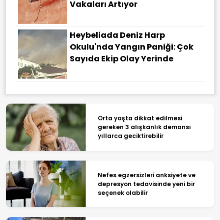
Vakaları Artıyor
Heybeliada Deniz Harp
Okulu'nda Yangın Paniği: Çok
Sayıda Ekip Olay Yerinde
Orta yaşta dikkat edilmesi
gereken 3 alışkanlık demansı
yıllarca geciktirebilir
Nefes egzersizleri anksiyete ve
depresyon tedavisinde yeni bir
seçenek olabilir