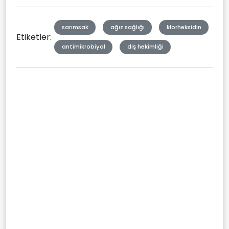
sarımsak
ağız sağlığı
klorheksidin
Etiketler:
antimikrobiyal
diş hekimliği