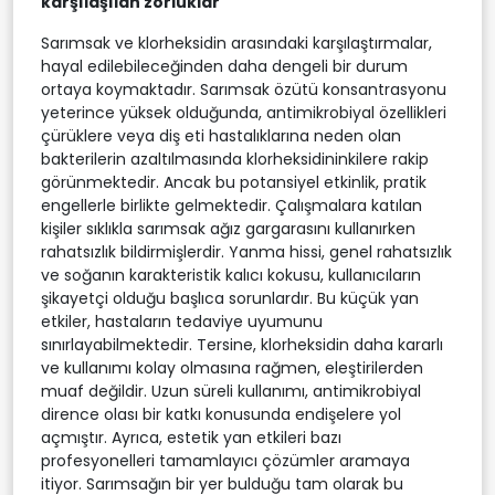
karşılaşılan zorluklar
Sarımsak ve klorheksidin arasındaki karşılaştırmalar,
hayal edilebileceğinden daha dengeli bir durum
ortaya koymaktadır. Sarımsak özütü konsantrasyonu
yeterince yüksek olduğunda, antimikrobiyal özellikleri
çürüklere veya diş eti hastalıklarına neden olan
bakterilerin azaltılmasında klorheksidininkilere rakip
görünmektedir. Ancak bu potansiyel etkinlik, pratik
engellerle birlikte gelmektedir. Çalışmalara katılan
kişiler sıklıkla sarımsak ağız gargarasını kullanırken
rahatsızlık bildirmişlerdir. Yanma hissi, genel rahatsızlık
ve soğanın karakteristik kalıcı kokusu, kullanıcıların
şikayetçi olduğu başlıca sorunlardır. Bu küçük yan
etkiler, hastaların tedaviye uyumunu
sınırlayabilmektedir. Tersine, klorheksidin daha kararlı
ve kullanımı kolay olmasına rağmen, eleştirilerden
muaf değildir. Uzun süreli kullanımı, antimikrobiyal
dirence olası bir katkı konusunda endişelere yol
açmıştır. Ayrıca, estetik yan etkileri bazı
profesyonelleri tamamlayıcı çözümler aramaya
itiyor. Sarımsağın bir yer bulduğu tam olarak bu