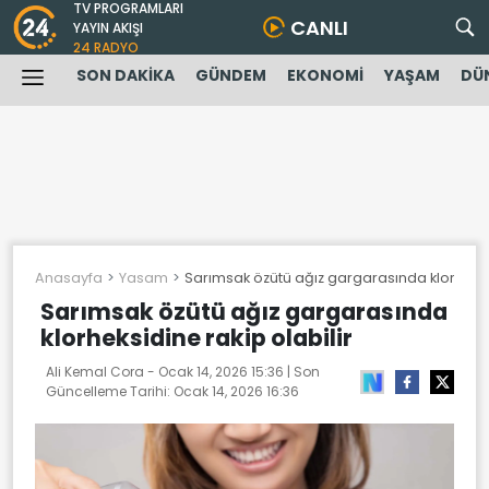
TV PROGRAMLARI
CANLI
YAYIN AKIŞI
24 RADYO
SON DAKİKA
GÜNDEM
EKONOMİ
YAŞAM
DÜ
Anasayfa
Yasam
Sarımsak özütü ağız gargarasında klorheksid
Sarımsak özütü ağız gargarasında
klorheksidine rakip olabilir
Ali Kemal Cora -
Ocak 14, 2026 15:36
| Son
Güncelleme Tarihi:
Ocak 14, 2026 16:36