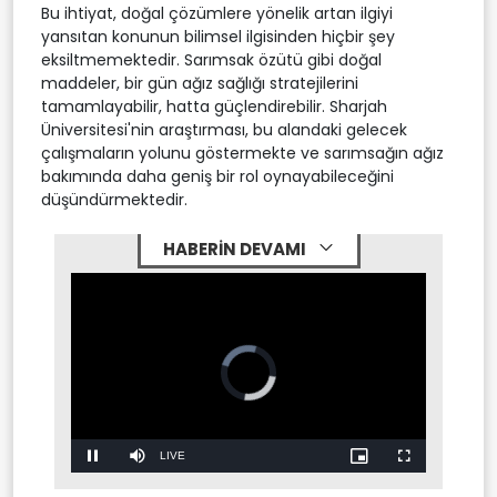
Bu ihtiyat, doğal çözümlere yönelik artan ilgiyi
yansıtan konunun bilimsel ilgisinden hiçbir şey
eksiltmemektedir. Sarımsak özütü gibi doğal
maddeler, bir gün ağız sağlığı stratejilerini
tamamlayabilir, hatta güçlendirebilir. Sharjah
Üniversitesi'nin araştırması, bu alandaki gelecek
çalışmaların yolunu göstermekte ve sarımsağın ağız
bakımında daha geniş bir rol oynayabileceğini
düşündürmektedir.
HABERİN DEVAMI
Video
Player
is
loading.
Stream
LIVE
Pause
Mute
Picture-
Fullscreen
in-
Picture
Type