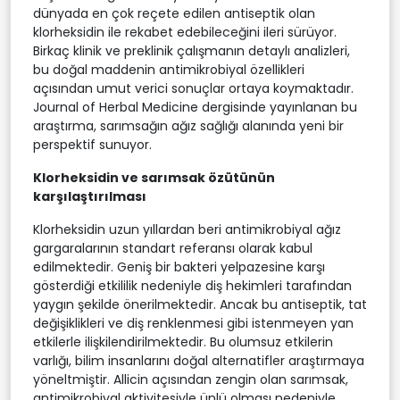
dünyada en çok reçete edilen antiseptik olan
klorheksidin ile rekabet edebileceğini ileri sürüyor.
Birkaç klinik ve preklinik çalışmanın detaylı analizleri,
bu doğal maddenin antimikrobiyal özellikleri
açısından umut verici sonuçlar ortaya koymaktadır.
Journal of Herbal Medicine dergisinde yayınlanan bu
araştırma, sarımsağın ağız sağlığı alanında yeni bir
perspektif sunuyor.
Klorheksidin ve sarımsak özütünün
karşılaştırılması
Klorheksidin uzun yıllardan beri antimikrobiyal ağız
gargaralarının standart referansı olarak kabul
edilmektedir. Geniş bir bakteri yelpazesine karşı
gösterdiği etkililik nedeniyle diş hekimleri tarafından
yaygın şekilde önerilmektedir. Ancak bu antiseptik, tat
değişiklikleri ve diş renklenmesi gibi istenmeyen yan
etkilerle ilişkilendirilmektedir. Bu olumsuz etkilerin
varlığı, bilim insanlarını doğal alternatifler araştırmaya
yöneltmiştir. Allicin açısından zengin olan sarımsak,
antimikrobiyal aktivitesiyle ünlü olması nedeniyle