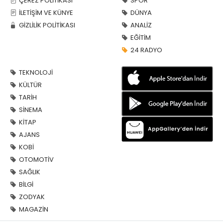
ÇEREZ POLİTİKASI
SPOR
İLETİŞİM VE KÜNYE
DÜNYA
GİZLİLİK POLİTİKASI
ANALİZ
EĞİTİM
24 RADYO
TEKNOLOJİ
KÜLTÜR
TARİH
SİNEMA
KİTAP
AJANS
KOBİ
OTOMOTİV
SAĞLIK
BİLGİ
ZODYAK
MAGAZİN