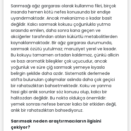
Sarımsağı ağız gargarası olarak kullanma fikri, birçok
insanda hemen kötü nefes konusunda bir endişe
uyandırmaktadır. Ancak mekanizma o kadar basit
değildir. Kalıcı sarımsak kokusu çoğunlukla yutma
sırasında emilen, daha sonra kana geçen ve
akciğerler tarafından atılan kükürtlü metabolitlerden
kaynaklanmaktadır. Bir ağız gargarası durumunda,
sarımsak özütü yutulmaz; maruziyet yerel ve kısadır.
Bu kokuyu tamamen ortadan kaldırmaz, çünkü allicin
ve bazı aromatik bileşikler çok uçucudur, ancak
yoğunluk ve süre çiğ sarımsak yemeye kıyasla
belirgin şekilde daha azdır. Sistematik derlemede
atıfta bulunulan çalışmalar aslında daha çok geçici
bir rahatsızlıktan bahsetmektedir. Koku ve yanma
hissi gibi anlık sorunlar söz konusu olup, kalıcı bir
halitozdan değildir. Bu nokta oldukça önemlidir:
yemek sonrası nefese benzer kalıcı bir etkiden değil,
anlık bir rahatsızlıktan bahsediyoruz.
Sarımsak neden araştırmacıların ilgisini
çekiyor?